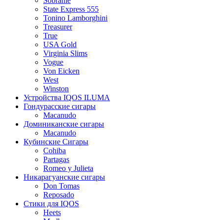
Sobranie
State Express 555
Tonino Lamborghini
Treasurer
True
USA Gold
Virginia Slims
Vogue
Von Eicken
West
Winston
Устройства IQOS ILUMA
Гондурасские сигары
Macanudo
Доминиканские сигары
Macanudo
Кубинские Сигары
Cohiba
Partagas
Romeo y Julieta
Никарагуанские сигары
Don Tomas
Reposado
Стики для IQOS
Heets