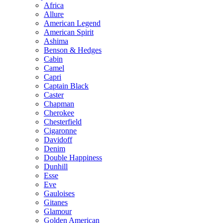
Africa
Allure
American Legend
American Spirit
Ashima
Benson & Hedges
Cabin
Camel
Capri
Captain Black
Caster
Chapman
Cherokee
Chesterfield
Cigaronne
Davidoff
Denim
Double Happiness
Dunhill
Esse
Eve
Gauloises
Gitanes
Glamour
Golden American