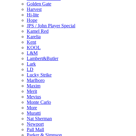
Golden Gate
Harvest
Hi-lite
Hope
JPS / John Player Special
Kamel Red
Karelia
Kent
KOOL
L&M
Lambert&Butler
Lark
LD
Lucky Strike
Marlboro
Maxim
Merit
Mevius
Monte Carlo
More
Muratti
Nat Sherman
Newport
Pall Mall
Parker & Simpson