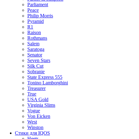
Parliament
Peace
Philip Morris
Pyramid
R1
Raison
Rothmans
Salem
Saratoga
Senator
Seven Stars
Silk Cut
Sobranie
State Express 555
Tonino Lamborghini
Treasurer
True
USA Gold
Virginia Slims
Vogue
Von Eicken
West
Winston
Стики для IQOS
Heets