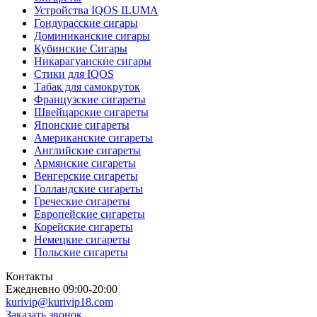
Устройства IQOS ILUMA
Гондурасские сигары
Доминиканские сигары
Кубинские Сигары
Никарагуанские сигары
Стики для IQOS
Табак для самокруток
Французские сигареты
Швейцарские сигареты
Японские сигареты
Американские сигареты
Английские сигареты
Армянские сигареты
Венгерские сигареты
Голландские сигареты
Греческие сигареты
Европейские сигареты
Корейские сигареты
Немецкие сигареты
Польские сигареты
Контакты
Ежедневно 09:00-20:00
kurivip@kurivip18.com
Заказать звонок