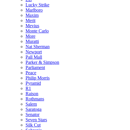
Lucky Strike
Marlboro
Maxim
Merit
Mevius
Monte Carlo
More
Muratti
Nat Sherman
Newport
Pall Mall
Parker & Simpson
Parliament
Peace
Philip Morris
Pyramid
R1
Raison
Rothmans
Salem
Saratoga
Senator
Seven Stars
Silk Cut