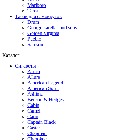
Marlboro
Terea
Табак для самокруток
Drum
George karelias and sons
Golden Virginia
Pueblo
Samson
Каталог
Сигареты
Africa
Allure
American Legend
American Spirit
Ashima
Benson & Hedges
Cabin
Camel
Capri
Captain Black
Caster
Chapman
Cherokee