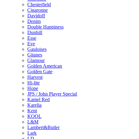
Chesterfield
Cigaronne
Davidoff
Denim
Double Happiness
Dunhill
Esse
Eve
Gauloises
Gitanes
Glamour
Golden American
Golden Gate
Harvest
Hi-lite
Hope
JPS / John Player Special
Kamel Red
Karelia
Kent
KOOL
L&M
Lambert&Butler
Lark
LD