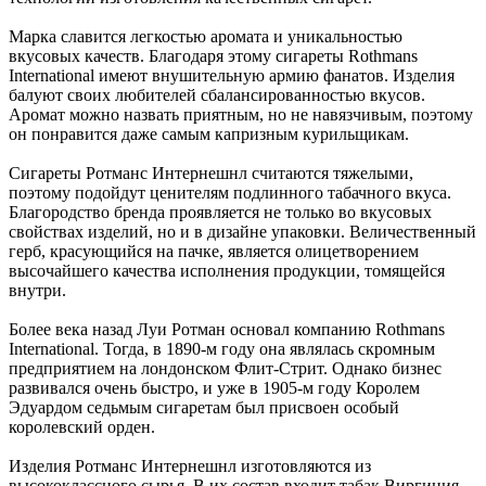
Марка славится легкостью аромата и уникальностью
вкусовых качеств. Благодаря этому сигареты Rothmans
International имеют внушительную армию фанатов. Изделия
балуют своих любителей сбалансированностью вкусов.
Аромат можно назвать приятным, но не навязчивым, поэтому
он понравится даже самым капризным курильщикам.
Сигареты Ротманс Интернешнл считаются тяжелыми,
поэтому подойдут ценителям подлинного табачного вкуса.
Благородство бренда проявляется не только во вкусовых
свойствах изделий, но и в дизайне упаковки. Величественный
герб, красующийся на пачке, является олицетворением
высочайшего качества исполнения продукции, томящейся
внутри.
Более века назад Луи Ротман основал компанию Rothmans
International. Тогда, в 1890-м году она являлась скромным
предприятием на лондонском Флит-Стрит. Однако бизнес
развивался очень быстро, и уже в 1905-м году Королем
Эдуардом седьмым сигаретам был присвоен особый
королевский орден.
Изделия Ротманс Интернешнл изготовляются из
высококлассного сырья. В их состав входит табак Виргиния.