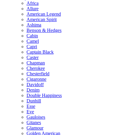
Africa
Allure
American Legend
American Spirit
Ashima
Benson & Hedges
Cabin
Camel
Capri
Captain Black
Caster
Chapman
Cherokee
Chesterfield
Cigaronne
Davidoff
Denim
Double Happiness
Dunhill
Esse
Eve
Gauloises
Gitanes
Glamour
Golden American