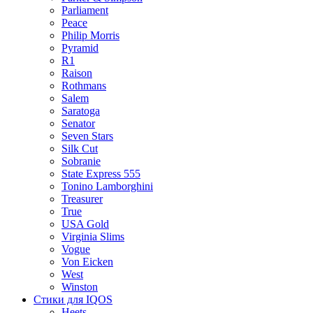
Parliament
Peace
Philip Morris
Pyramid
R1
Raison
Rothmans
Salem
Saratoga
Senator
Seven Stars
Silk Cut
Sobranie
State Express 555
Tonino Lamborghini
Treasurer
True
USA Gold
Virginia Slims
Vogue
Von Eicken
West
Winston
Стики для IQOS
Heets