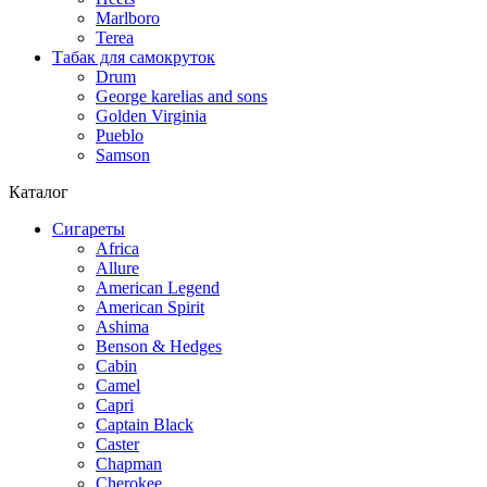
Marlboro
Terea
Табак для самокруток
Drum
George karelias and sons
Golden Virginia
Pueblo
Samson
Каталог
Сигареты
Africa
Allure
American Legend
American Spirit
Ashima
Benson & Hedges
Cabin
Camel
Capri
Captain Black
Caster
Chapman
Cherokee