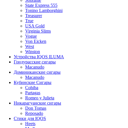
Sobranie
State Express 555
Tonino Lamborghini
Treasurer
True
USA Gold
Virginia Slims
Vogue
Von Eicken
West
Winston
Устройства IQOS ILUMA
Гондурасские сигары
Macanudo
Доминиканские сигары
Macanudo
Кубинские Сигары
Cohiba
Partagas
Romeo y Julieta
Никарагуанские сигары
Don Tomas
Reposado
Стики для IQOS
Heets