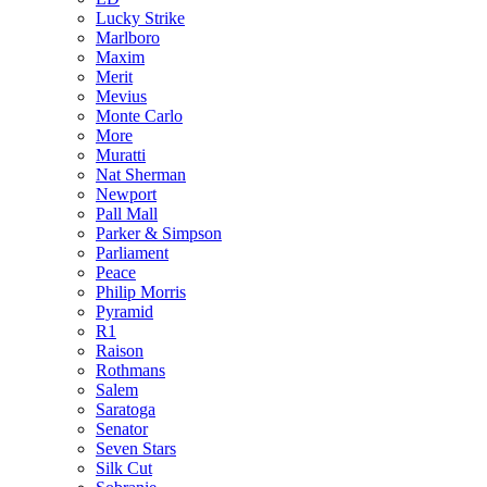
Lucky Strike
Marlboro
Maxim
Merit
Mevius
Monte Carlo
More
Muratti
Nat Sherman
Newport
Pall Mall
Parker & Simpson
Parliament
Peace
Philip Morris
Pyramid
R1
Raison
Rothmans
Salem
Saratoga
Senator
Seven Stars
Silk Cut