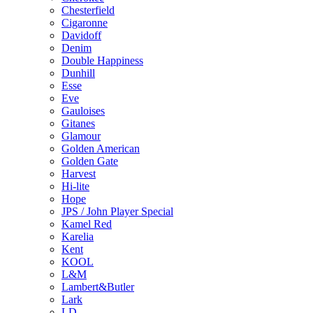
Chesterfield
Cigaronne
Davidoff
Denim
Double Happiness
Dunhill
Esse
Eve
Gauloises
Gitanes
Glamour
Golden American
Golden Gate
Harvest
Hi-lite
Hope
JPS / John Player Special
Kamel Red
Karelia
Kent
KOOL
L&M
Lambert&Butler
Lark
LD