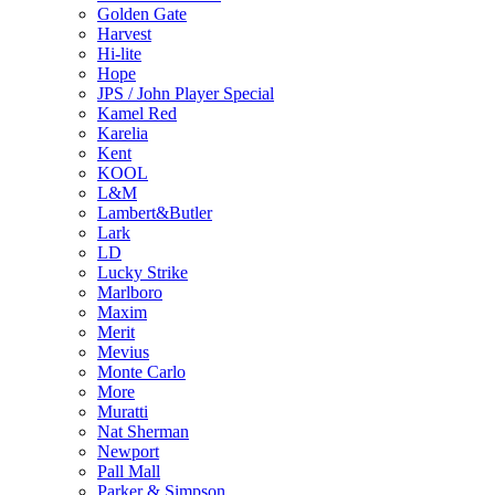
Golden Gate
Harvest
Hi-lite
Hope
JPS / John Player Special
Kamel Red
Karelia
Kent
KOOL
L&M
Lambert&Butler
Lark
LD
Lucky Strike
Marlboro
Maxim
Merit
Mevius
Monte Carlo
More
Muratti
Nat Sherman
Newport
Pall Mall
Parker & Simpson