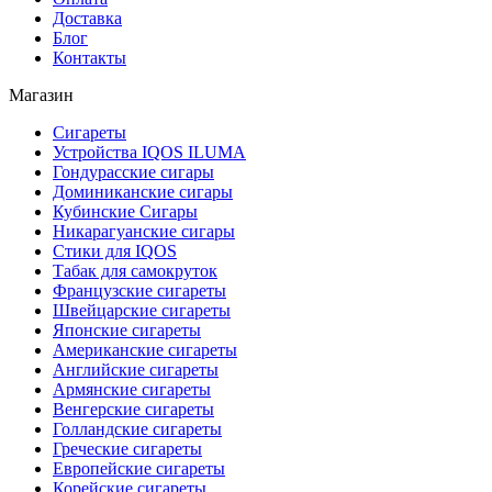
Доставка
Блог
Контакты
Магазин
Сигареты
Устройства IQOS ILUMA
Гондурасские сигары
Доминиканские сигары
Кубинские Сигары
Никарагуанские сигары
Стики для IQOS
Табак для самокруток
Французские сигареты
Швейцарские сигареты
Японские сигареты
Американские сигареты
Английские сигареты
Армянские сигареты
Венгерские сигареты
Голландские сигареты
Греческие сигареты
Европейские сигареты
Корейские сигареты