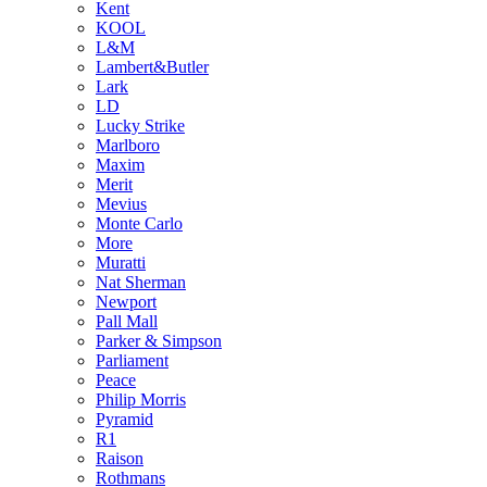
Kent
KOOL
L&M
Lambert&Butler
Lark
LD
Lucky Strike
Marlboro
Maxim
Merit
Mevius
Monte Carlo
More
Muratti
Nat Sherman
Newport
Pall Mall
Parker & Simpson
Parliament
Peace
Philip Morris
Pyramid
R1
Raison
Rothmans