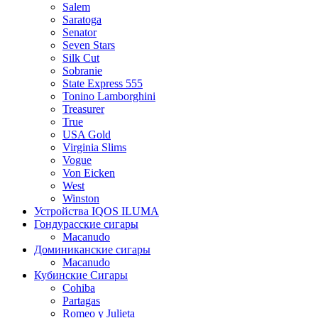
Salem
Saratoga
Senator
Seven Stars
Silk Cut
Sobranie
State Express 555
Tonino Lamborghini
Treasurer
True
USA Gold
Virginia Slims
Vogue
Von Eicken
West
Winston
Устройства IQOS ILUMA
Гондурасские сигары
Macanudo
Доминиканские сигары
Macanudo
Кубинские Сигары
Cohiba
Partagas
Romeo y Julieta