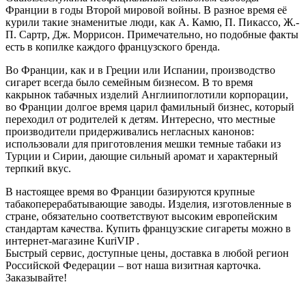
Франции в годы Второй мировой войны. В разное время её
курили такие знаменитые люди, как А. Камю, П. Пикассо, Ж.-
П. Сартр, Дж. Моррисон. Примечательно, но подобные факты
есть в копилке каждого французского бренда.
Во Франции, как и в Греции или Испании, производство
сигарет всегда было семейным бизнесом. В то время
какрынок табачных изделий Англиипоглотили корпорации,
во Франции долгое время царил фамильный бизнес, который
переходил от родителей к детям. Интересно, что местные
производители придерживались негласных канонов:
использовали для приготовления мешки темные табаки из
Турции и Сирии, дающие сильный аромат и характерный
терпкий вкус.
В настоящее время во Франции базируются крупные
табакоперерабатывающие заводы. Изделия, изготовленные в
стране, обязательно соответствуют высоким европейским
стандартам качества. Купить французские сигареты можно в
интернет-магазине KuriVIP .
Быстрый сервис, доступные цены, доставка в любой регион
Российской Федерации – вот наша визитная карточка.
Заказывайте!