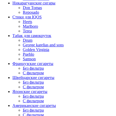
Никарагуанские сигары
Don Tomas
Reposado
Стики для IQOS
Heets
Marlboro
Terea
Табак для самокруток
Drum
George karelias and sons
Golden Virginia
Pueblo
Samson
Французские сигареты
Без фильтра
С фильтром
Швейцарские сигареты
Без фильтра
С фильтром
Японские сигареты
Без фильтра
С фильтром
Американские сигареты
Без фильтра
С фильтром