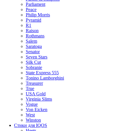
Parliament
Peace
Philip Morris
Pyramid
R1
Raison
Rothmans
Salem
Saratoga
Senator
Seven Stars
Silk Cut
Sobranie
State Express 555
Tonino Lamborghini
Treasurer
True
USA Gold
Virginia Slims
Vogue
Von Eicken
West
Winston
Стики для IQOS
Heets