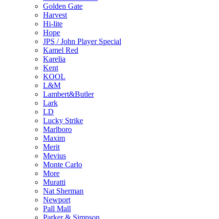
Golden Gate
Harvest
Hi-lite
Hope
JPS / John Player Special
Kamel Red
Karelia
Kent
KOOL
L&M
Lambert&Butler
Lark
LD
Lucky Strike
Marlboro
Maxim
Merit
Mevius
Monte Carlo
More
Muratti
Nat Sherman
Newport
Pall Mall
Parker & Simpson