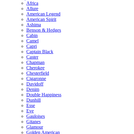
Africa
Allure
American Legend
American Spirit
Ashima
Benson & Hedges
Cabin
Camel
Capri
Captain Black
Caster
Chapman
Cherokee
Chesterfield
Cigaronne
Davidoff
Denim
Double Happiness
Dunhill
Esse
Eve
Gauloises
Gitanes
Glamour
Golden American