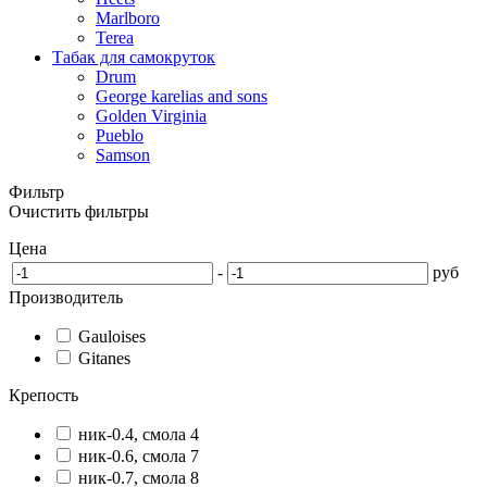
Marlboro
Terea
Табак для самокруток
Drum
George karelias and sons
Golden Virginia
Pueblo
Samson
Фильтр
Очистить фильтры
Цена
-
руб
Производитель
Gauloises
Gitanes
Крепость
ник-0.4, смола 4
ник-0.6, смола 7
ник-0.7, смола 8