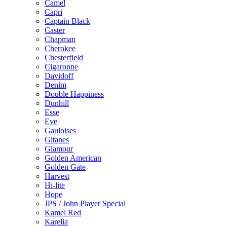
Camel
Capri
Captain Black
Caster
Chapman
Cherokee
Chesterfield
Cigaronne
Davidoff
Denim
Double Happiness
Dunhill
Esse
Eve
Gauloises
Gitanes
Glamour
Golden American
Golden Gate
Harvest
Hi-lite
Hope
JPS / John Player Special
Kamel Red
Karelia