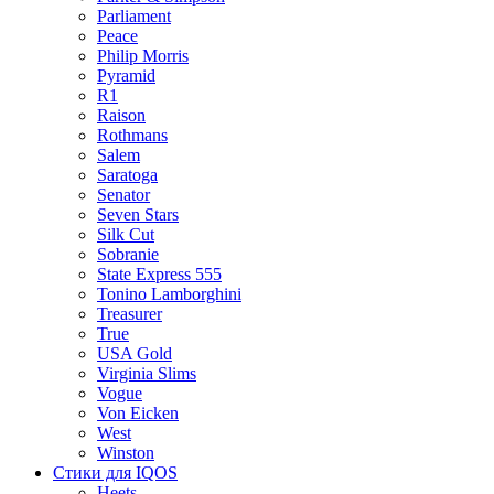
Parliament
Peace
Philip Morris
Pyramid
R1
Raison
Rothmans
Salem
Saratoga
Senator
Seven Stars
Silk Cut
Sobranie
State Express 555
Tonino Lamborghini
Treasurer
True
USA Gold
Virginia Slims
Vogue
Von Eicken
West
Winston
Стики для IQOS
Heets