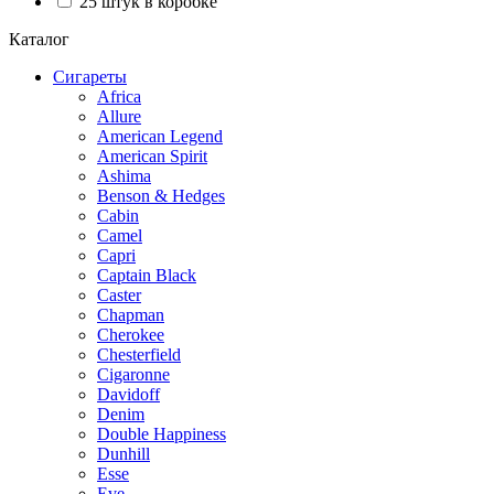
25 штук в коробке
Каталог
Сигареты
Africa
Allure
American Legend
American Spirit
Ashima
Benson & Hedges
Cabin
Camel
Capri
Captain Black
Caster
Chapman
Cherokee
Chesterfield
Cigaronne
Davidoff
Denim
Double Happiness
Dunhill
Esse
Eve