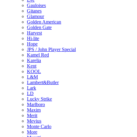
Gauloises
Gitanes
Glamour
Golden American
Golden Gate
Harvest
Hi-lite
Hope
JPS / John Player Special
Kamel Red
Karelia
Kent
KOOL
L&M
Lambert&Butler
Lark
LD
Lucky Strike
Marlboro
Maxim
Merit
Mevius
Monte Carlo
More