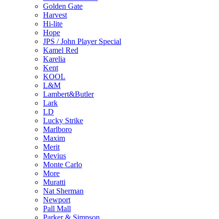
Golden Gate
Harvest
Hi-lite
Hope
JPS / John Player Special
Kamel Red
Karelia
Kent
KOOL
L&M
Lambert&Butler
Lark
LD
Lucky Strike
Marlboro
Maxim
Merit
Mevius
Monte Carlo
More
Muratti
Nat Sherman
Newport
Pall Mall
Parker & Simpson