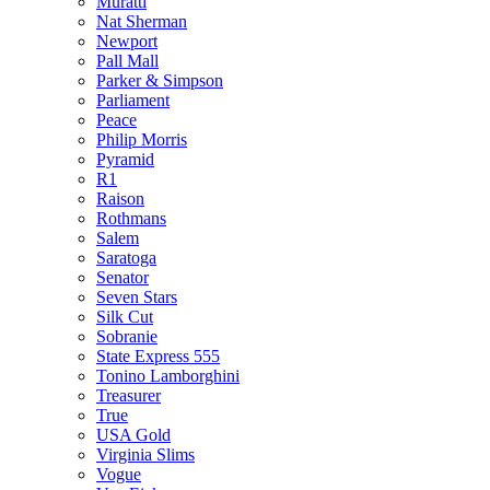
Muratti
Nat Sherman
Newport
Pall Mall
Parker & Simpson
Parliament
Peace
Philip Morris
Pyramid
R1
Raison
Rothmans
Salem
Saratoga
Senator
Seven Stars
Silk Cut
Sobranie
State Express 555
Tonino Lamborghini
Treasurer
True
USA Gold
Virginia Slims
Vogue