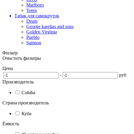
Marlboro
Terea
Табак для самокруток
Drum
George karelias and sons
Golden Virginia
Pueblo
Samson
Фильтр
Очистить фильтры
Цена
-
руб
Производитель
Cohiba
Страна производитель
Куба
Ёмкость