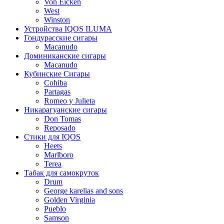
Von Eicken
West
Winston
Устройства IQOS ILUMA
Гондурасские сигары
Macanudo
Доминиканские сигары
Macanudo
Кубинские Сигары
Cohiba
Partagas
Romeo y Julieta
Никарагуанские сигары
Don Tomas
Reposado
Стики для IQOS
Heets
Marlboro
Terea
Табак для самокруток
Drum
George karelias and sons
Golden Virginia
Pueblo
Samson