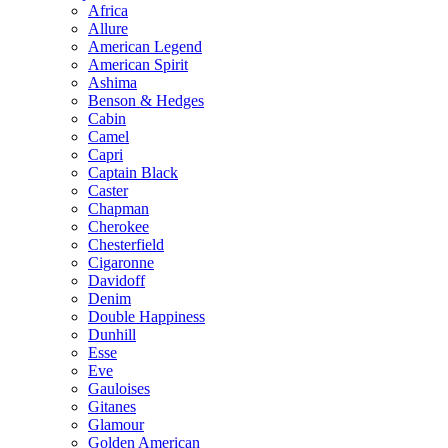
Africa
Allure
American Legend
American Spirit
Ashima
Benson & Hedges
Cabin
Camel
Capri
Captain Black
Caster
Chapman
Cherokee
Chesterfield
Cigaronne
Davidoff
Denim
Double Happiness
Dunhill
Esse
Eve
Gauloises
Gitanes
Glamour
Golden American