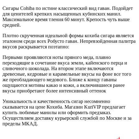
Cигары Cohiba по истине классический вид гаван. Подойдет
для ценителей крепких насыщенных кубинских манил.
Максимальное время тления 60 минут. Крепость чуть выше
средней.
Плотно скрученная идеальной формы кохиба сигара является
эталоном среди всех Робусто гаван. Непревзойденная палитра
вкусов раскрывается поэтапно:
Первыми проявляются ноты пряного меда, плавно
переходящие в сочетание вкуса земли, кайенского перца и
сливочного шоколада. На втором этапе включаются
древесные, кедровые и карамельные вкусы на фоне все того
же преобладающего медового. Ближе к концу гаваны
ощущаются мотивы какао и кожи, а включившиеся ранее
вкусы приобретают более интенсивный оттенок
Уникальность и качественность сигар несомненно
сказывается на цене Кохиба. Магазин KuriVIP предлагает
купить любимые манилы или оформить предзаказ.
Осуществляем доставку курьерской службой по Москве и за
пределы МКАД.