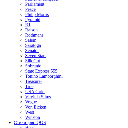
Parliament
Peace
Philip Morris
Pyramid
R1
Raison
Rothmans
Salem
Saratoga
Senator
Seven Stars
Silk Cut
Sobranie
State Express 555
Tonino Lamborghini
Treasurer
True
USA Gold
Virginia Slims
Vogue
Von Eicken
West
Winston
Стики для IQOS
Heets