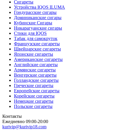
Сигареты
Устройства IQOS ILUMA
Гондурасские сигары
Доминиканские сигары
Кубинские Сигары
Никарагуанские сигары
Стики для IQOS
Табак для самокруток
Французские сигареты
Швейцарские сигареты
Японские сигареты
Американские сигареты
Английские сигареты
Армянские сигареты
Венгерские сигареты
Голландские сигареты
Греческие сигареты
Европейские сигареты
Корейские сигареты
Немецкие сигареты
Польские сигареты
Контакты
Ежедневно 09:00-20:00
kurivip@kurivip18.com