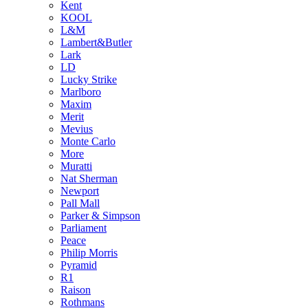
Kent
KOOL
L&M
Lambert&Butler
Lark
LD
Lucky Strike
Marlboro
Maxim
Merit
Mevius
Monte Carlo
More
Muratti
Nat Sherman
Newport
Pall Mall
Parker & Simpson
Parliament
Peace
Philip Morris
Pyramid
R1
Raison
Rothmans