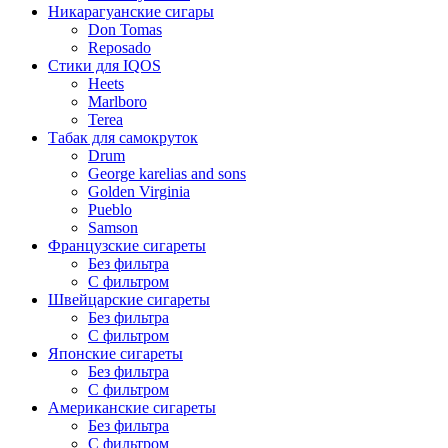
Никарагуанские сигары
Don Tomas
Reposado
Стики для IQOS
Heets
Marlboro
Terea
Табак для самокруток
Drum
George karelias and sons
Golden Virginia
Pueblo
Samson
Французские сигареты
Без фильтра
С фильтром
Швейцарские сигареты
Без фильтра
С фильтром
Японские сигареты
Без фильтра
С фильтром
Американские сигареты
Без фильтра
С фильтром