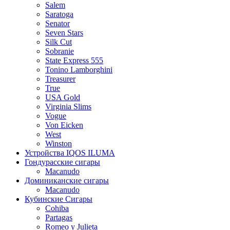
Salem
Saratoga
Senator
Seven Stars
Silk Cut
Sobranie
State Express 555
Tonino Lamborghini
Treasurer
True
USA Gold
Virginia Slims
Vogue
Von Eicken
West
Winston
Устройства IQOS ILUMA
Гондурасские сигары
Macanudo
Доминиканские сигары
Macanudo
Кубинские Сигары
Cohiba
Partagas
Romeo y Julieta