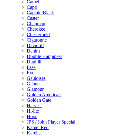
Camel
Capri
Captain Black
Caster
Chapman
Cherokee
Chesterfield
Cigaronne
Davidoff
Denim
Double Happiness
Dunhill
Esse
Eve
Gauloises
Gitanes
Glamour
Golden American
Golden Gate
Harvest
Hi-lite
Hope
JPS / John Player Special
Kamel Red
Karelia