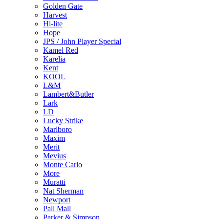
Golden Gate
Harvest
Hi-lite
Hope
JPS / John Player Special
Kamel Red
Karelia
Kent
KOOL
L&M
Lambert&Butler
Lark
LD
Lucky Strike
Marlboro
Maxim
Merit
Mevius
Monte Carlo
More
Muratti
Nat Sherman
Newport
Pall Mall
Parker & Simpson