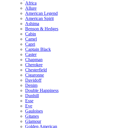
Africa
Allure
American Legend
American Spirit
Ashima
Benson & Hedges
Cabin
Camel
Capri
Captain Black
Caster
Chapman
Cherokee
Chesterfield
Cigaronne
Davidoff
Denim
Double Happiness
Dunhill
Esse
Eve
Gauloises
Gitanes
Glamour
Golden American