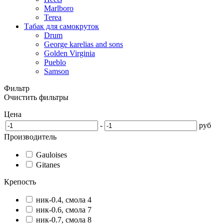
Marlboro
Terea
Табак для самокруток
Drum
George karelias and sons
Golden Virginia
Pueblo
Samson
Фильтр
Очистить фильтры
Цена
-
руб
Производитель
Gauloises
Gitanes
Крепость
ник-0.4, смола 4
ник-0.6, смола 7
ник-0.7, смола 8