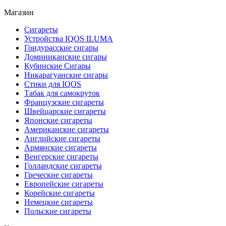
Магазин
Сигареты
Устройства IQOS ILUMA
Гондурасские сигары
Доминиканские сигары
Кубинские Сигары
Никарагуанские сигары
Стики для IQOS
Табак для самокруток
Французские сигареты
Швейцарские сигареты
Японские сигареты
Американские сигареты
Английские сигареты
Армянские сигареты
Венгерские сигареты
Голландские сигареты
Греческие сигареты
Европейские сигареты
Корейские сигареты
Немецкие сигареты
Польские сигареты