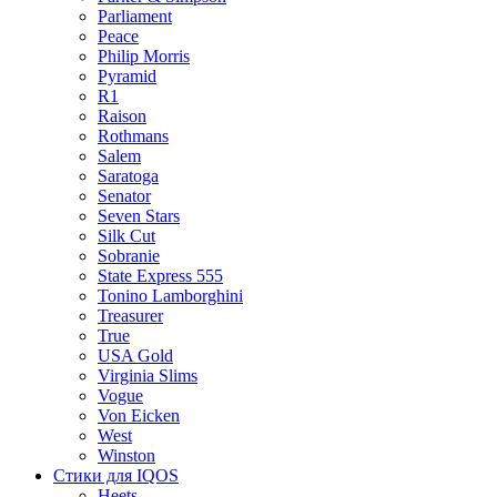
Parliament
Peace
Philip Morris
Pyramid
R1
Raison
Rothmans
Salem
Saratoga
Senator
Seven Stars
Silk Cut
Sobranie
State Express 555
Tonino Lamborghini
Treasurer
True
USA Gold
Virginia Slims
Vogue
Von Eicken
West
Winston
Стики для IQOS
Heets