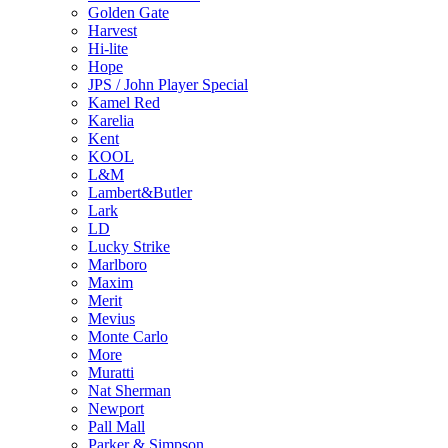
Golden Gate
Harvest
Hi-lite
Hope
JPS / John Player Special
Kamel Red
Karelia
Kent
KOOL
L&M
Lambert&Butler
Lark
LD
Lucky Strike
Marlboro
Maxim
Merit
Mevius
Monte Carlo
More
Muratti
Nat Sherman
Newport
Pall Mall
Parker & Simpson