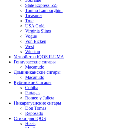
Sobranie
State Express 555
Tonino Lamborghini
Treasurer
True
USA Gold
Virginia Slims
Vogue
Von Eicken
West
Winston
Устройства IQOS ILUMA
Гондурасские сигары
Macanudo
Доминиканские сигары
Macanudo
Кубинские Сигары
Cohiba
Partagas
Romeo y Julieta
Никарагуанские сигары
Don Tomas
Reposado
Стики для IQOS
Heets