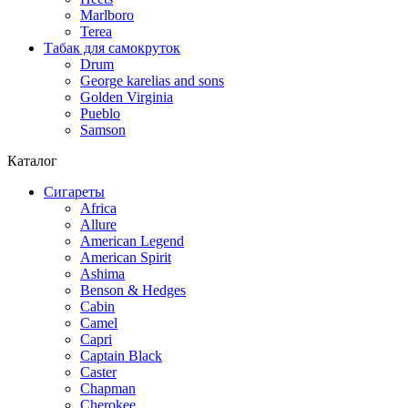
Marlboro
Terea
Табак для самокруток
Drum
George karelias and sons
Golden Virginia
Pueblo
Samson
Каталог
Сигареты
Africa
Allure
American Legend
American Spirit
Ashima
Benson & Hedges
Cabin
Camel
Capri
Captain Black
Caster
Chapman
Cherokee