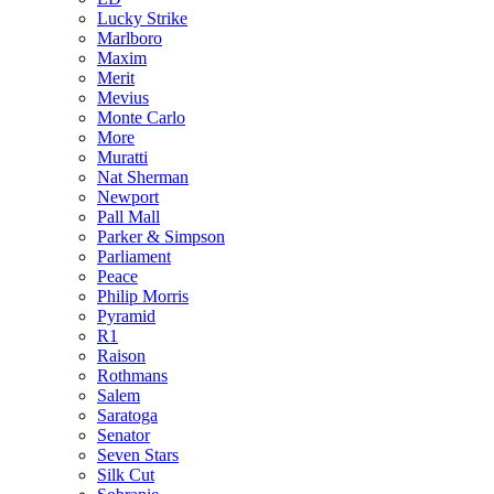
Lucky Strike
Marlboro
Maxim
Merit
Mevius
Monte Carlo
More
Muratti
Nat Sherman
Newport
Pall Mall
Parker & Simpson
Parliament
Peace
Philip Morris
Pyramid
R1
Raison
Rothmans
Salem
Saratoga
Senator
Seven Stars
Silk Cut