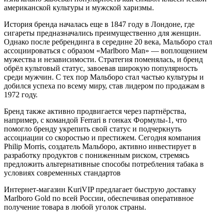
американской культуры и мужской харизмы.
История бренда началась еще в 1847 году в Лондоне, где
сигареты предназначались преимущественно для женщин.
Однако после ребрендинга в середине 20 века, Мальборо стал
ассоциироваться с образом «Marlboro Man» — воплощением
мужества и независимости. Стратегия поменялась, и бренд
обрёл культовый статус, завоевав широкую популярность
среди мужчин. С тех пор Мальборо стал частью культуры и
добился успеха по всему миру, став лидером по продажам в
1972 году.
Бренд также активно продвигается через партнёрства,
например, с командой Ferrari в гонках Формулы-1, что
помогло бренду укрепить свой статус и подчеркнуть
ассоциации со скоростью и престижем. Сегодня компания
Philip Morris, создатель Мальборо, активно инвестирует в
разработку продуктов с пониженным риском, стремясь
предложить альтернативные способы потребления табака в
условиях современных стандартов
Интернет-магазин KuriVIP предлагает быструю доставку
Marlboro Gold по всей России, обеспечивая оперативное
получение товара в любой уголок страны.