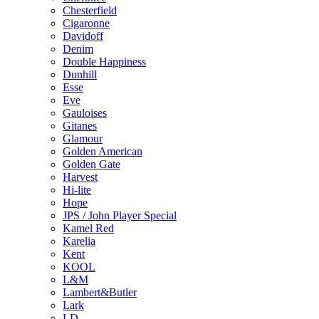
Chesterfield
Cigaronne
Davidoff
Denim
Double Happiness
Dunhill
Esse
Eve
Gauloises
Gitanes
Glamour
Golden American
Golden Gate
Harvest
Hi-lite
Hope
JPS / John Player Special
Kamel Red
Karelia
Kent
KOOL
L&M
Lambert&Butler
Lark
LD