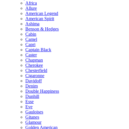
Africa
Allure
American Legend
American Spirit
Ashima
Benson & Hedges
Cabin
Camel
Capri
Captain Black
Caster
Chapman
Cherokee
Chesterfield
Cigaronne
Davidoff
Denim
Double Happiness
Dunhill
Esse
Eve
Gauloises
Gitanes
Glamour
Golden American