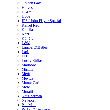
Golden Gate
Harvest
Hi-lite
Hope
JPS / John Player Special
Kamel Red
Karelia
Kent
KOOL
L&M
Lambert&Butler
Lark
LD
Lucky Strike
Marlboro
Maxim
Merit
Mevius
Monte Carlo
More
Muratti
Nat Sherman
Newport
Pall Mall
Parker & Simpson