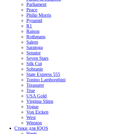
Parliament
Peace
Philip Morris
Pyramid
R1
Raison
Rothmans
Salem
Saratoga
Senator
Seven Stars
Silk Cut
Sobranie
State Express 555
Tonino Lamborghini
Treasurer
True
USA Gold
Virginia Slims
Vogue
Von Eicken
West
Winston
Стики для IQOS
Heets