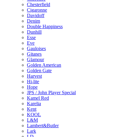
Chesterfield
Cigaronne
Davidoff
Denim
Double Happiness
Dunhill
Esse
Eve
Gauloises
Gitanes
Glamour
Golden American
Golden Gate
Harvest
Hi-lite
Hope
JPS / John Player Special
Kamel Red
Karelia
Kent
KOOL
L&M
Lambert&Butler
Lark
LD