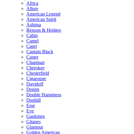
Africa
Allure
American Legend
American Spirit
Ashima
Benson & Hedges
Cabin
Camel
Capri
Captain Black
Caster
Chapman
Cherokee
Chesterfield
Cigaronne
Davidoff
Denim
Double Happiness
Dunhill
Esse
Eve
Gauloises
Gitanes
Glamour
Golden American