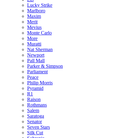
Lucky Strike
Marlboro
Maxim
Merit
Mevius
Monte Carlo
More
Muratti
Nat Sherman
Newport
Pall Mall
Parker & Simpson
Parliament
Peace
Philip Morris
Pyramid
R1
Raison
Rothmans
Salem
Saratoga
Senator
Seven Stars
Silk Cut