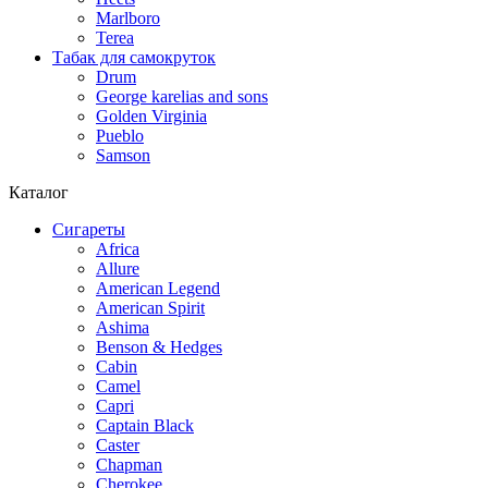
Marlboro
Terea
Табак для самокруток
Drum
George karelias and sons
Golden Virginia
Pueblo
Samson
Каталог
Сигареты
Africa
Allure
American Legend
American Spirit
Ashima
Benson & Hedges
Cabin
Camel
Capri
Captain Black
Caster
Chapman
Cherokee