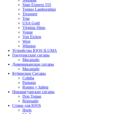
Sobranie
State Express 555
Tonino Lamborghini
Treasurer
True
USA Gold
Virginia Slims
Vogue
Von Eicken
West
Winston
Устройства IQOS ILUMA
Гондурасские сигары
Macanudo
Доминиканские сигары
Macanudo
Кубинские Сигары
Cohiba
Partagas
Romeo y Julieta
Никарагуанские сигары
Don Tomas
Reposado
Стики для IQOS
Heets