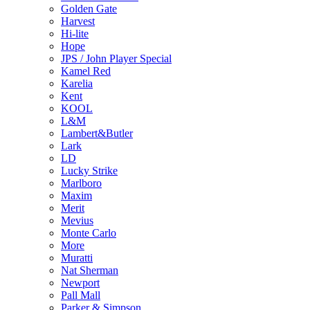
Golden Gate
Harvest
Hi-lite
Hope
JPS / John Player Special
Kamel Red
Karelia
Kent
KOOL
L&M
Lambert&Butler
Lark
LD
Lucky Strike
Marlboro
Maxim
Merit
Mevius
Monte Carlo
More
Muratti
Nat Sherman
Newport
Pall Mall
Parker & Simpson