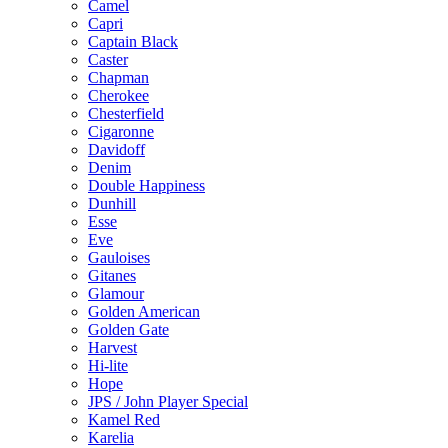
Camel
Capri
Captain Black
Caster
Chapman
Cherokee
Chesterfield
Cigaronne
Davidoff
Denim
Double Happiness
Dunhill
Esse
Eve
Gauloises
Gitanes
Glamour
Golden American
Golden Gate
Harvest
Hi-lite
Hope
JPS / John Player Special
Kamel Red
Karelia