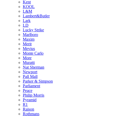
Kent
KOOL
L&M
Lambert&Butler
Lark
LD
Lucky Strike
Marlboro
Maxim
Merit
Mevius
Monte Carlo
More
Muratti
Nat Sherman
Newport
Pall Mall
Parker & Simpson
Parliament
Peace
Philip Morris
Pyramid
R1
Raison
Rothmans