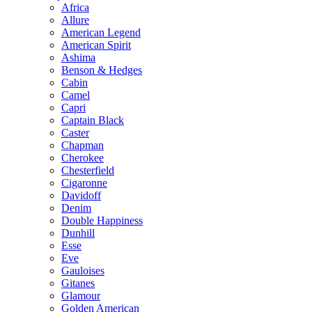
Africa
Allure
American Legend
American Spirit
Ashima
Benson & Hedges
Cabin
Camel
Capri
Captain Black
Caster
Chapman
Cherokee
Chesterfield
Cigaronne
Davidoff
Denim
Double Happiness
Dunhill
Esse
Eve
Gauloises
Gitanes
Glamour
Golden American