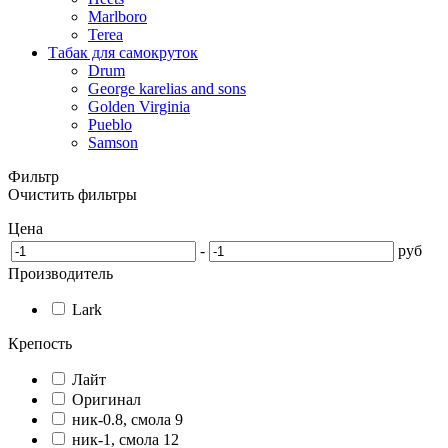
Marlboro
Terea
Табак для самокруток
Drum
George karelias and sons
Golden Virginia
Pueblo
Samson
Фильтр
Очистить фильтры
Цена
-
руб
Производитель
Lark
Крепость
Лайт
Оригинал
ник-0.8, смола 9
ник-1, смола 12