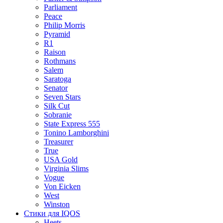
Parliament
Peace
Philip Morris
Pyramid
R1
Raison
Rothmans
Salem
Saratoga
Senator
Seven Stars
Silk Cut
Sobranie
State Express 555
Tonino Lamborghini
Treasurer
True
USA Gold
Virginia Slims
Vogue
Von Eicken
West
Winston
Стики для IQOS
Heets