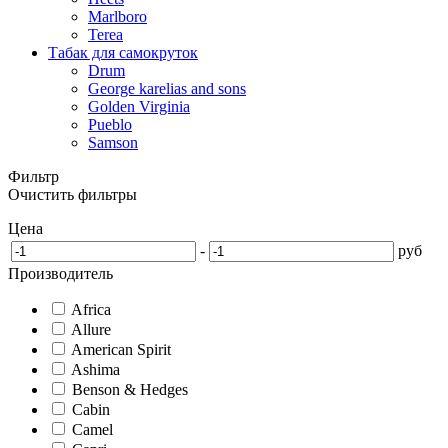
Marlboro
Terea
Табак для самокруток
Drum
George karelias and sons
Golden Virginia
Pueblo
Samson
Фильтр
Очистить фильтры
Цена
-
руб
Производитель
Africa
Allure
American Spirit
Ashima
Benson & Hedges
Cabin
Camel