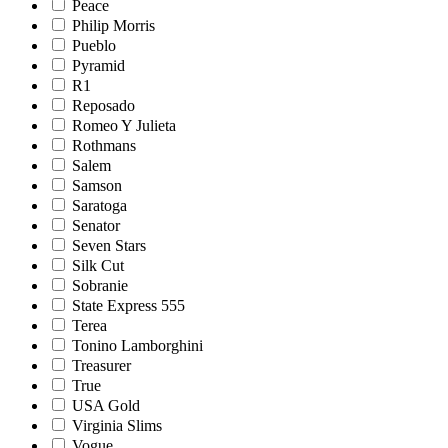
Peace
Philip Morris
Pueblo
Pyramid
R1
Reposado
Romeo Y Julieta
Rothmans
Salem
Samson
Saratoga
Senator
Seven Stars
Silk Cut
Sobranie
State Express 555
Terea
Tonino Lamborghini
Treasurer
True
USA Gold
Virginia Slims
Vogue