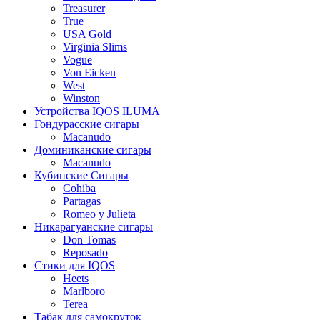
Treasurer
True
USA Gold
Virginia Slims
Vogue
Von Eicken
West
Winston
Устройства IQOS ILUMA
Гондурасские сигары
Macanudo
Доминиканские сигары
Macanudo
Кубинские Сигары
Cohiba
Partagas
Romeo y Julieta
Никарагуанские сигары
Don Tomas
Reposado
Стики для IQOS
Heets
Marlboro
Terea
Табак для самокруток