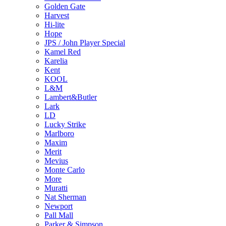
Golden Gate
Harvest
Hi-lite
Hope
JPS / John Player Special
Kamel Red
Karelia
Kent
KOOL
L&M
Lambert&Butler
Lark
LD
Lucky Strike
Marlboro
Maxim
Merit
Mevius
Monte Carlo
More
Muratti
Nat Sherman
Newport
Pall Mall
Parker & Simpson