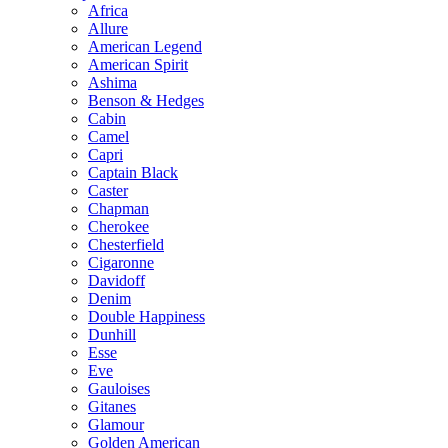
Africa
Allure
American Legend
American Spirit
Ashima
Benson & Hedges
Cabin
Camel
Capri
Captain Black
Caster
Chapman
Cherokee
Chesterfield
Cigaronne
Davidoff
Denim
Double Happiness
Dunhill
Esse
Eve
Gauloises
Gitanes
Glamour
Golden American