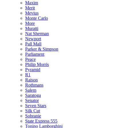
Maxim
Merit
Mevius
Monte Carlo
More
Muratti
Nat Sherman
Newport
Pall Mall
Parker & Simpson
Parliament
Peace
Philip Morris
Pyramid
R1
Raison
Rothmans
Salem
Saratoga
Senator
Seven Stars
Silk Cut
Sobranie
State Express 555
Tonino Lamborghini