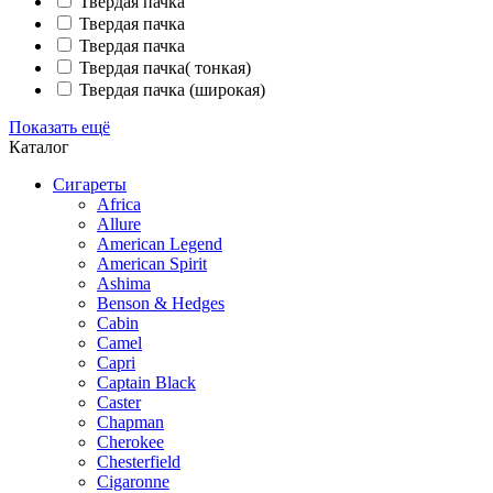
Твердая пачка
Твердая пачка
Твердая пачка
Твердая пачка( тонкая)
Твердая пачка (широкая)
Показать ещё
Каталог
Сигареты
Africa
Allure
American Legend
American Spirit
Ashima
Benson & Hedges
Cabin
Camel
Capri
Captain Black
Caster
Chapman
Cherokee
Chesterfield
Cigaronne