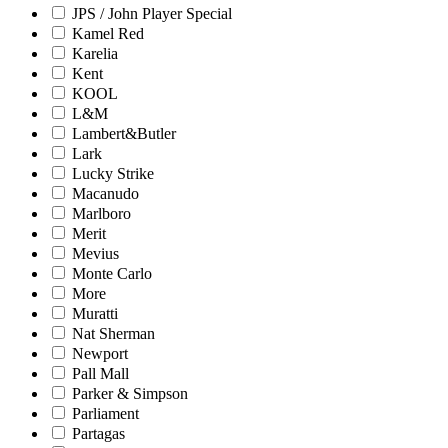
JPS / John Player Special
Kamel Red
Karelia
Kent
KOOL
L&M
Lambert&Butler
Lark
Lucky Strike
Macanudo
Marlboro
Merit
Mevius
Monte Carlo
More
Muratti
Nat Sherman
Newport
Pall Mall
Parker & Simpson
Parliament
Partagas