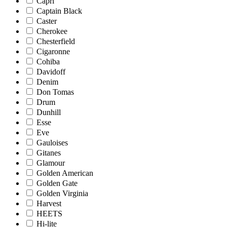
Capri
Captain Black
Caster
Cherokee
Chesterfield
Cigaronne
Cohiba
Davidoff
Denim
Don Tomas
Drum
Dunhill
Esse
Eve
Gauloises
Gitanes
Glamour
Golden American
Golden Gate
Golden Virginia
Harvest
HEETS
Hi-lite