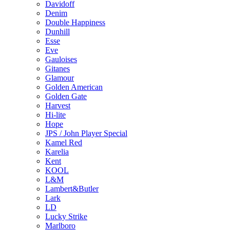
Davidoff
Denim
Double Happiness
Dunhill
Esse
Eve
Gauloises
Gitanes
Glamour
Golden American
Golden Gate
Harvest
Hi-lite
Hope
JPS / John Player Special
Kamel Red
Karelia
Kent
KOOL
L&M
Lambert&Butler
Lark
LD
Lucky Strike
Marlboro