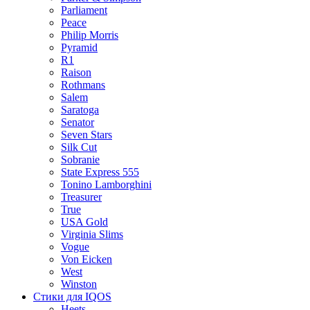
Parliament
Peace
Philip Morris
Pyramid
R1
Raison
Rothmans
Salem
Saratoga
Senator
Seven Stars
Silk Cut
Sobranie
State Express 555
Tonino Lamborghini
Treasurer
True
USA Gold
Virginia Slims
Vogue
Von Eicken
West
Winston
Стики для IQOS
Heets