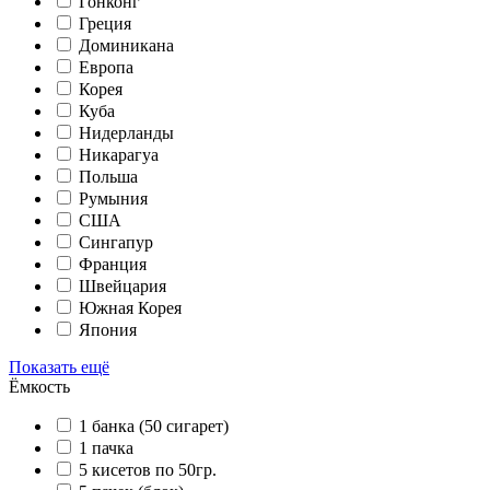
Гонконг
Греция
Доминикана
Европа
Корея
Куба
Нидерланды
Никарагуа
Польша
Румыния
США
Сингапур
Франция
Швейцария
Южная Корея
Япония
Показать ещё
Ёмкость
1 банка (50 сигарет)
1 пачка
5 кисетов по 50гр.