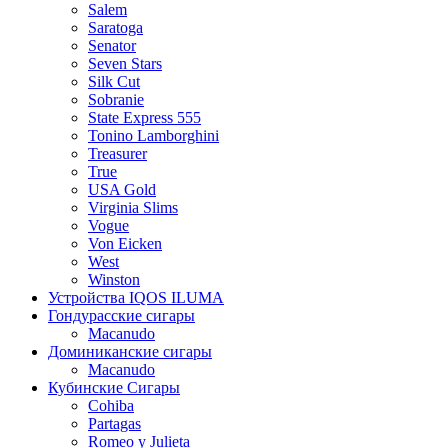
Salem
Saratoga
Senator
Seven Stars
Silk Cut
Sobranie
State Express 555
Tonino Lamborghini
Treasurer
True
USA Gold
Virginia Slims
Vogue
Von Eicken
West
Winston
Устройства IQOS ILUMA
Гондурасские сигары
Macanudo
Доминиканские сигары
Macanudo
Кубинские Сигары
Cohiba
Partagas
Romeo y Julieta