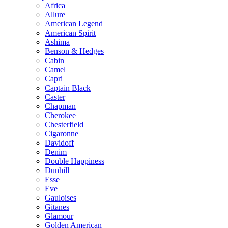
Africa
Allure
American Legend
American Spirit
Ashima
Benson & Hedges
Cabin
Camel
Capri
Captain Black
Caster
Chapman
Cherokee
Chesterfield
Cigaronne
Davidoff
Denim
Double Happiness
Dunhill
Esse
Eve
Gauloises
Gitanes
Glamour
Golden American