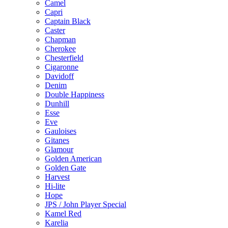
Camel
Capri
Captain Black
Caster
Chapman
Cherokee
Chesterfield
Cigaronne
Davidoff
Denim
Double Happiness
Dunhill
Esse
Eve
Gauloises
Gitanes
Glamour
Golden American
Golden Gate
Harvest
Hi-lite
Hope
JPS / John Player Special
Kamel Red
Karelia