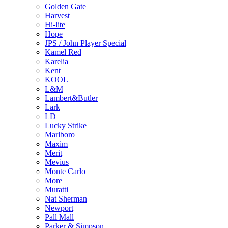
Golden Gate
Harvest
Hi-lite
Hope
JPS / John Player Special
Kamel Red
Karelia
Kent
KOOL
L&M
Lambert&Butler
Lark
LD
Lucky Strike
Marlboro
Maxim
Merit
Mevius
Monte Carlo
More
Muratti
Nat Sherman
Newport
Pall Mall
Parker & Simpson