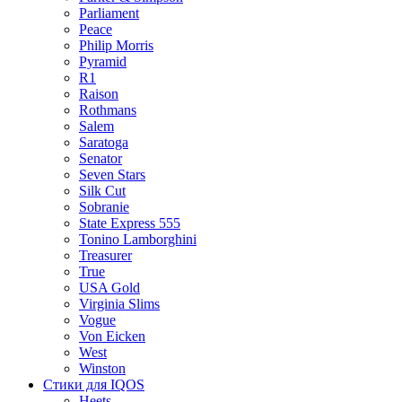
Parliament
Peace
Philip Morris
Pyramid
R1
Raison
Rothmans
Salem
Saratoga
Senator
Seven Stars
Silk Cut
Sobranie
State Express 555
Tonino Lamborghini
Treasurer
True
USA Gold
Virginia Slims
Vogue
Von Eicken
West
Winston
Стики для IQOS
Heets