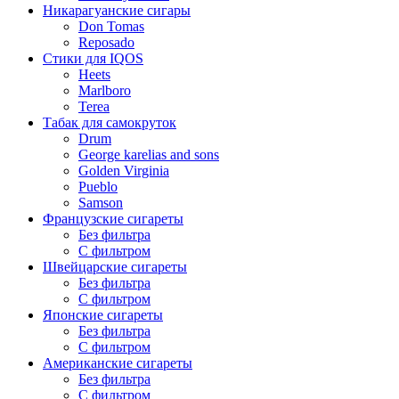
Никарагуанские сигары
Don Tomas
Reposado
Стики для IQOS
Heets
Marlboro
Terea
Табак для самокруток
Drum
George karelias and sons
Golden Virginia
Pueblo
Samson
Французские сигареты
Без фильтра
С фильтром
Швейцарские сигареты
Без фильтра
С фильтром
Японские сигареты
Без фильтра
С фильтром
Американские сигареты
Без фильтра
С фильтром