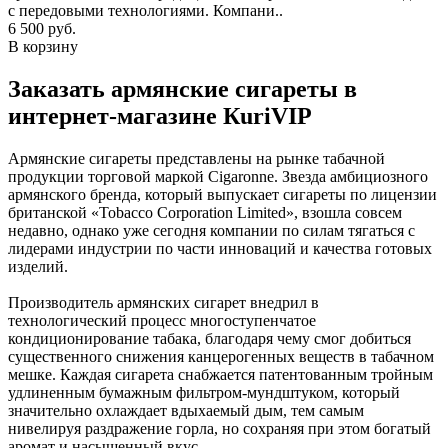
с передовыми технологиями. Компани..
6 500 руб.
В корзину
Заказать армянские сигареты в
интернет-магазине КuriVIP
Армянские сигареты представлены на рынке табачной
продукции торговой маркой Cigaronne. Звезда амбициозного
армянского бренда, который выпускает сигареты по лицензии
британской «Tobacco Corporation Limited», взошла совсем
недавно, однако уже сегодня компании по силам тягаться с
лидерами индустрии по части инноваций и качества готовых
изделий.
Производитель армянских сигарет внедрил в
технологический процесс многоступенчатое
кондиционирование табака, благодаря чему смог добиться
существенного снижения канцерогенных веществ в табачном
мешке. Каждая сигарета снабжается патентованным тройным
удлиненным бумажным фильтром-мундштуком, который
значительно охлаждает вдыхаемый дым, тем самым
нивелируя раздражение горла, но сохраняя при этом богатый
аромат и насыщенный вкус.