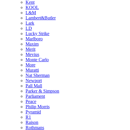
Kent
KOOL
L&M
Lambert&Butler
Lark
LD
Lucky Strike
Marlboro
Maxim
Merit
Mevius
Monte Carlo
More
Muratti
Nat Sherman
Newport
Pall Mall
Parker & Simpson
Parliament
Peace
Philip Morris
Pyramid
R1
Raison
Rothmans