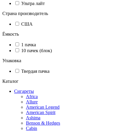
Ультра лайт
Страна производитель
США
Ёмкость
1 пачка
10 пачек (блок)
Упаковка
Твердая пачка
Каталог
Сигареты
Africa
Allure
American Legend
American Spirit
Ashima
Benson & Hedges
Cabin