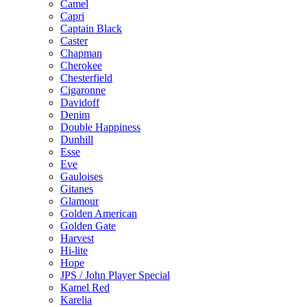
Camel
Capri
Captain Black
Caster
Chapman
Cherokee
Chesterfield
Cigaronne
Davidoff
Denim
Double Happiness
Dunhill
Esse
Eve
Gauloises
Gitanes
Glamour
Golden American
Golden Gate
Harvest
Hi-lite
Hope
JPS / John Player Special
Kamel Red
Karelia