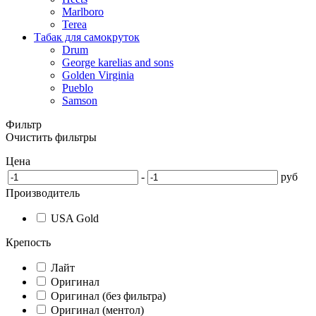
Marlboro
Terea
Табак для самокруток
Drum
George karelias and sons
Golden Virginia
Pueblo
Samson
Фильтр
Очистить фильтры
Цена
-
руб
Производитель
USA Gold
Крепость
Лайт
Оригинал
Оригинал (без фильтра)
Оригинал (ментол)