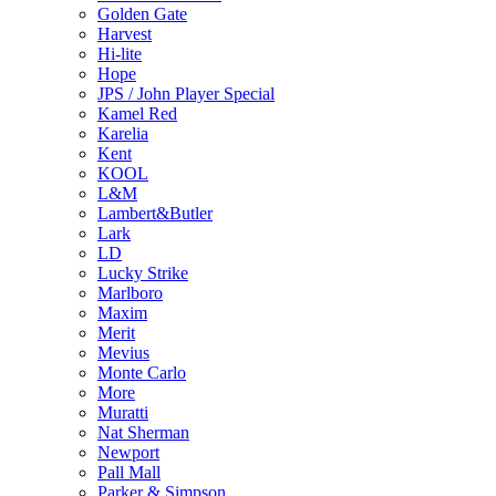
Golden Gate
Harvest
Hi-lite
Hope
JPS / John Player Special
Kamel Red
Karelia
Kent
KOOL
L&M
Lambert&Butler
Lark
LD
Lucky Strike
Marlboro
Maxim
Merit
Mevius
Monte Carlo
More
Muratti
Nat Sherman
Newport
Pall Mall
Parker & Simpson