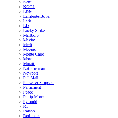
Kent
KOOL
L&M
Lambert&Butler
Lark
LD
Lucky Strike
Marlboro
Maxim
Merit
Mevius
Monte Carlo
More
Muratti
Nat Sherman
Newport
Pall Mall
Parker & Simpson
Parliament
Peace
Philip Morris
Pyramid
R1
Raison
Rothmans