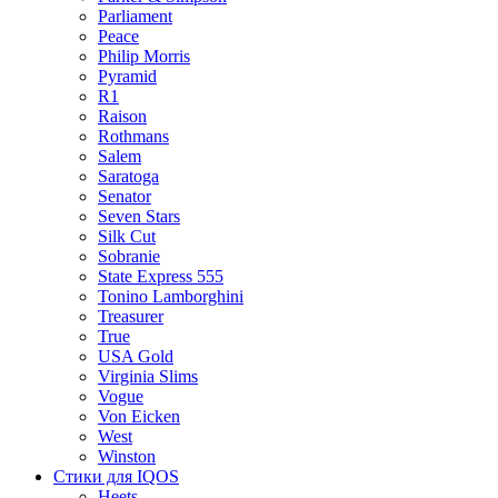
Parliament
Peace
Philip Morris
Pyramid
R1
Raison
Rothmans
Salem
Saratoga
Senator
Seven Stars
Silk Cut
Sobranie
State Express 555
Tonino Lamborghini
Treasurer
True
USA Gold
Virginia Slims
Vogue
Von Eicken
West
Winston
Стики для IQOS
Heets