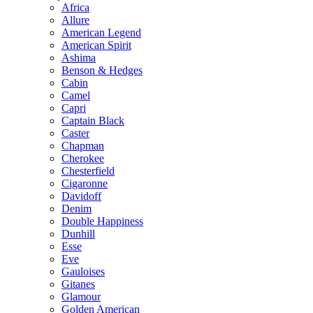
Africa
Allure
American Legend
American Spirit
Ashima
Benson & Hedges
Cabin
Camel
Capri
Captain Black
Caster
Chapman
Cherokee
Chesterfield
Cigaronne
Davidoff
Denim
Double Happiness
Dunhill
Esse
Eve
Gauloises
Gitanes
Glamour
Golden American