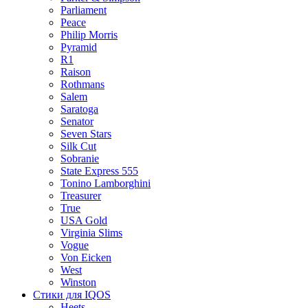
Parliament
Peace
Philip Morris
Pyramid
R1
Raison
Rothmans
Salem
Saratoga
Senator
Seven Stars
Silk Cut
Sobranie
State Express 555
Tonino Lamborghini
Treasurer
True
USA Gold
Virginia Slims
Vogue
Von Eicken
West
Winston
Стики для IQOS
Heets