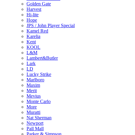
Golden Gate
Harvest
Hi-lite
Hope
JPS / John Player Special
Kamel Red
Karelia
Kent
KOOL
L&M
Lambert&Butler
Lark
LD
Lucky Strike
Marlboro
Maxim
Merit
Mevius
Monte Carlo
More
Muratti
Nat Sherman
Newport
Pall Mall
Parker & Simpson