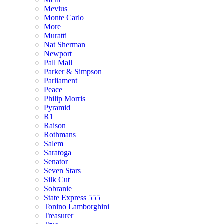
Mevius
Monte Carlo
More
Muratti
Nat Sherman
Newport
Pall Mall
Parker & Simpson
Parliament
Peace
Philip Morris
Pyramid
R1
Raison
Rothmans
Salem
Saratoga
Senator
Seven Stars
Silk Cut
Sobranie
State Express 555
Tonino Lamborghini
Treasurer