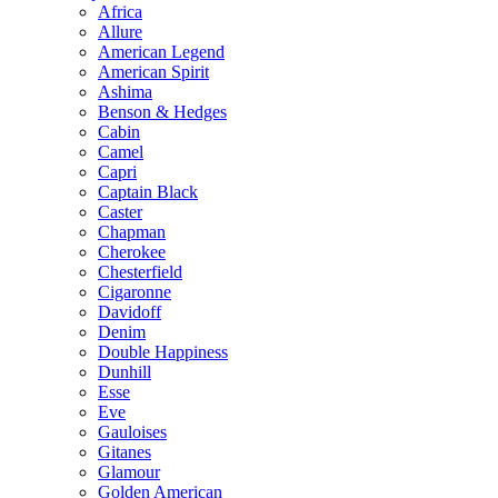
Africa
Allure
American Legend
American Spirit
Ashima
Benson & Hedges
Cabin
Camel
Capri
Captain Black
Caster
Chapman
Cherokee
Chesterfield
Cigaronne
Davidoff
Denim
Double Happiness
Dunhill
Esse
Eve
Gauloises
Gitanes
Glamour
Golden American