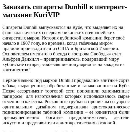
Заказать сигареты Dunhill в интернет-
магазине КuriVIP
Сигареты Dunhill выпускаются на Кубе, что выделяет их на
фоне классических североамериканских и европейских
сигаретных марок. История кубинской компании берет своё
начало в 1907 году, во времена, когда табачным миром
правили производители из США и Британской Империи.
Основателем именитого бренда с «острова Свободы» стал
Альфред Данхилл – предприниматель, подаривший миру
кубинские сигары, завоевавшие популярность на каждом из
континентов!
Первоначально под маркой Dunhill продавались элитные сорта
табака, выращенные, обработанные и запакованные на Кубе.
Позже ассортимент торговой сети пополнили одноименные
папиросы, для изготовления которых использовалось сырье
отменного качества. Роскошные трубки и прочие аксессуары с
оригинальным дизайном подчеркивали аристократическое
позиционирование табачной компании – её клиентами были
преимущественно богатые предприниматели, деятели
искусств и представители аристократических сословий.