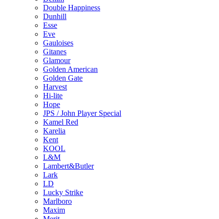
Double Happiness
Dunhill
Esse
Eve
Gauloises
Gitanes
Glamour
Golden American
Golden Gate
Harvest
Hi-lite
Hope
JPS / John Player Special
Kamel Red
Karelia
Kent
KOOL
L&M
Lambert&Butler
Lark
LD
Lucky Strike
Marlboro
Maxim
Merit