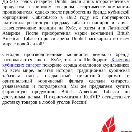
До 50-х годов сигареты Dunhill были лишь второстепенным
продуктом в широком товарном ассортименте компании-
производителя, однако после приобретения бренда кубинской
корпорацией Cubatobacco в 1982 году, их популярность
вытиснила розничную продажу табака и папирос и заняла
главенствующие позиции на Кубе, а затем и в Латинской
Америке. После приобретения марки компанией British
American Tobacco про сигареты Dunhill заговорили во всем
мире с новой силой!
Сегодня производственные мощности векового бренда
располагаются как на Кубе, так и в Швейцарии.
Качество
кубинских сигарет
покорило сердца миллионов курильщиков
во всем мире. Богатая история, традиционная кубинская
табачная смесь, сладковатый пикантный аромат и
оригинальный коричневый фильтр сделали сигареты
узнаваемыми и популярными. Мы же предлагаем купить
фирменную продукцию British American Tobacco по
доступным ценам. Интернет-магазин KuriVIP осуществляет
доставку товаров в любой уголок России!