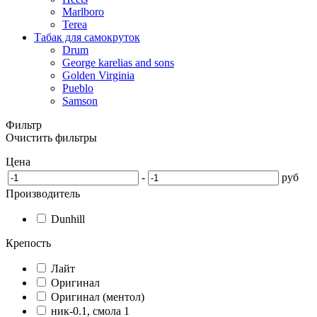
Marlboro
Terea
Табак для самокруток
Drum
George karelias and sons
Golden Virginia
Pueblo
Samson
Фильтр
Очистить фильтры
Цена
-
руб
Производитель
Dunhill
Крепость
Лайт
Оригинал
Оригинал (ментол)
ник-0.1, смола 1