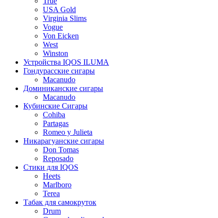
True
USA Gold
Virginia Slims
Vogue
Von Eicken
West
Winston
Устройства IQOS ILUMA
Гондурасские сигары
Macanudo
Доминиканские сигары
Macanudo
Кубинские Сигары
Cohiba
Partagas
Romeo y Julieta
Никарагуанские сигары
Don Tomas
Reposado
Стики для IQOS
Heets
Marlboro
Terea
Табак для самокруток
Drum