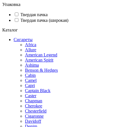
Упаковка
Твердая пачка
Твердая пачка (широкая)
Каталог
Сигареты
Africa
Allure
American Legend
American Spirit
Ashima
Benson & Hedges
Cabin
Camel
Capri
Captain Black
Caster
Chapman
Cherokee
Chesterfield
Cigaronne
Davidoff
Denim