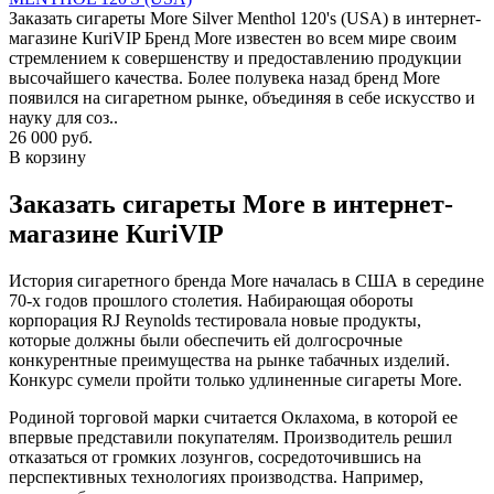
Заказать сигареты More Silver Menthol 120's (USA) в интернет-
магазине КuriVIP Бренд More известен во всем мире своим
стремлением к совершенству и предоставлению продукции
высочайшего качества. Более полувека назад бренд More
появился на сигаретном рынке, объединяя в себе искусство и
науку для соз..
26 000 руб.
В корзину
Заказать сигареты More в интернет-
магазине КuriVIP
История сигаретного бренда More началась в США в середине
70-х годов прошлого столетия. Набирающая обороты
корпорация RJ Reynolds тестировала новые продукты,
которые должны были обеспечить ей долгосрочные
конкурентные преимущества на рынке табачных изделий.
Конкурс сумели пройти только удлиненные сигареты More.
Родиной торговой марки считается Оклахома, в которой ее
впервые представили покупателям. Производитель решил
отказаться от громких лозунгов, сосредоточившись на
перспективных технологиях производства. Например,