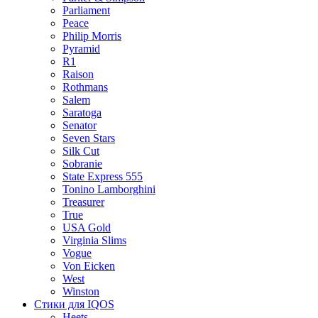
Parliament
Peace
Philip Morris
Pyramid
R1
Raison
Rothmans
Salem
Saratoga
Senator
Seven Stars
Silk Cut
Sobranie
State Express 555
Tonino Lamborghini
Treasurer
True
USA Gold
Virginia Slims
Vogue
Von Eicken
West
Winston
Стики для IQOS
Heets