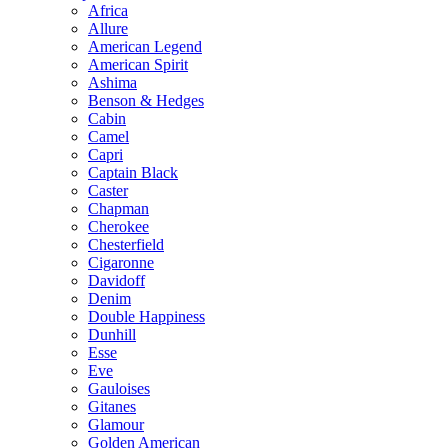
Africa
Allure
American Legend
American Spirit
Ashima
Benson & Hedges
Cabin
Camel
Capri
Captain Black
Caster
Chapman
Cherokee
Chesterfield
Cigaronne
Davidoff
Denim
Double Happiness
Dunhill
Esse
Eve
Gauloises
Gitanes
Glamour
Golden American