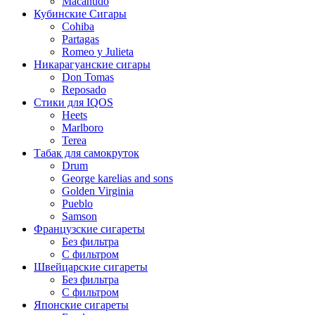
Macanudo
Кубинские Сигары
Cohiba
Partagas
Romeo y Julieta
Никарагуанские сигары
Don Tomas
Reposado
Стики для IQOS
Heets
Marlboro
Terea
Табак для самокруток
Drum
George karelias and sons
Golden Virginia
Pueblo
Samson
Французские сигареты
Без фильтра
С фильтром
Швейцарские сигареты
Без фильтра
С фильтром
Японские сигареты