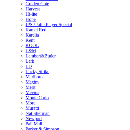
Golden Gate
Harvest
Hi-lite
Hope
JPS / John Player Special
Kamel Red
Karelia
Kent
KOOL
L&M
Lambert&Butler
Lark
LD
Lucky Strike
Marlboro
Maxim
Merit
Mevius
Monte Carlo
More
Muratti
Nat Sherman
Newport
Pall Mall
Parker & Simpson