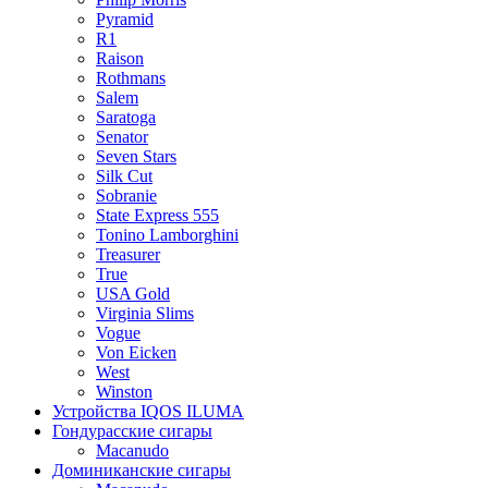
Pyramid
R1
Raison
Rothmans
Salem
Saratoga
Senator
Seven Stars
Silk Cut
Sobranie
State Express 555
Tonino Lamborghini
Treasurer
True
USA Gold
Virginia Slims
Vogue
Von Eicken
West
Winston
Устройства IQOS ILUMA
Гондурасские сигары
Macanudo
Доминиканские сигары