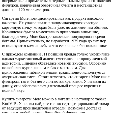
впервые были применены лазерные штампы для изготовления
фильтров, коричневая оберточная бумага и нестандартная
длинна – 120 миллиметров.
Сигареты More позиционировались как продукт высокого
качества. Их упаковывали в запоминающуюся красную
картонную пачку, которая была у́же, но длиннее чем обычно.
Коричневая бумага моментально привлекала внимание,
благодаря чему More быстро завоевали популярность среди
богемы. Примечательно, но наработки 1975 года до сих пор
используются компанией, за что ее очень любят поклонники.
С приходом компании JTI позиции бренда только укрепились,
однако маркетинговый акцент сместился в сторону женской
аудитории. Линейка обзавелась новыми вкусами. Особенно
полюбился курильщикам табак с ментолом. Для
приготовления табачной мешки традиционно используется
американская смесь. Стоит отметить, что сигареты More как с
фильтром, так и без него считаются крепкими. Учитывая их
длину, они обеспечивают длительный процесс курения и
полный вкус.
Купить сигареты More можно в магазине настоящего табака
KuriVIP . У нас вы найдете только сертифицированный товар
от ведущих производителей отрасли. Возможна доставка
сигарет в любой регион Российской Федерации.