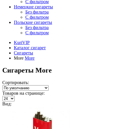
С фильтром
Немецкие сигареты
Без фильтра
С фильтром
Польские сигареты
Без фильтра
С фильтром
KuriVIP
Каталог сигарет
Сигареты
More
More
Сигареты More
Сортировать:
Товаров на странице:
Вид: