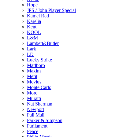
Hope
JPS / John Player Special
Kamel Red
Karelia
Kent
KOOL
L&M
Lambert&Butler
Lark
LD
Lucky Strike
Marlboro
Maxim
Merit
Mevius
Monte Carlo
More
Muratti
Nat Sherman
Newport
Pall Mall
Parker & Simpson
Parliament
Peace
Philip Morris