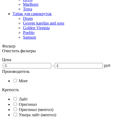
Marlboro
Terea
Табак для самокруток
Drum
George karelias and sons
Golden Virginia
Pueblo
Samson
Фильтр
Очистить фильтры
Цена
-
руб
Производитель
More
Крепость
Лайт
Оригинал
Оригинал (ментол)
Ультра лайт (ментол)