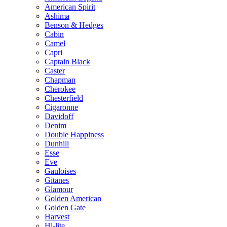
American Spirit
Ashima
Benson & Hedges
Cabin
Camel
Capri
Captain Black
Caster
Chapman
Cherokee
Chesterfield
Cigaronne
Davidoff
Denim
Double Happiness
Dunhill
Esse
Eve
Gauloises
Gitanes
Glamour
Golden American
Golden Gate
Harvest
Hi-lite