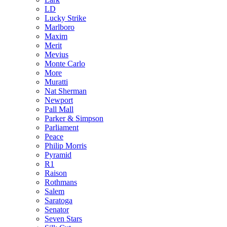
LD
Lucky Strike
Marlboro
Maxim
Merit
Mevius
Monte Carlo
More
Muratti
Nat Sherman
Newport
Pall Mall
Parker & Simpson
Parliament
Peace
Philip Morris
Pyramid
R1
Raison
Rothmans
Salem
Saratoga
Senator
Seven Stars