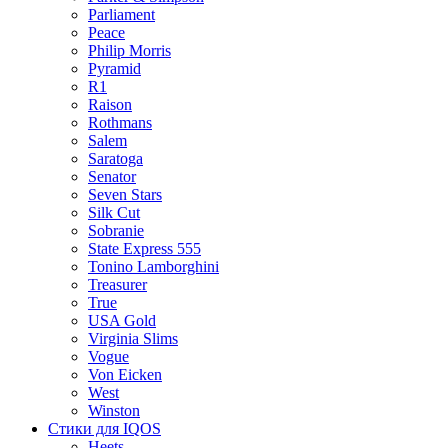
Parliament
Peace
Philip Morris
Pyramid
R1
Raison
Rothmans
Salem
Saratoga
Senator
Seven Stars
Silk Cut
Sobranie
State Express 555
Tonino Lamborghini
Treasurer
True
USA Gold
Virginia Slims
Vogue
Von Eicken
West
Winston
Стики для IQOS
Heets