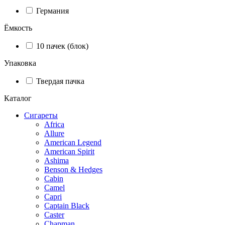
Германия
Ёмкость
10 пачек (блок)
Упаковка
Твердая пачка
Каталог
Сигареты
Africa
Allure
American Legend
American Spirit
Ashima
Benson & Hedges
Cabin
Camel
Capri
Captain Black
Caster
Chapman