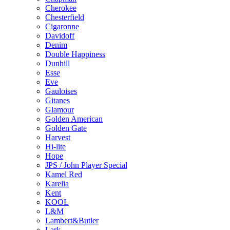
Cherokee
Chesterfield
Cigaronne
Davidoff
Denim
Double Happiness
Dunhill
Esse
Eve
Gauloises
Gitanes
Glamour
Golden American
Golden Gate
Harvest
Hi-lite
Hope
JPS / John Player Special
Kamel Red
Karelia
Kent
KOOL
L&M
Lambert&Butler
Lark