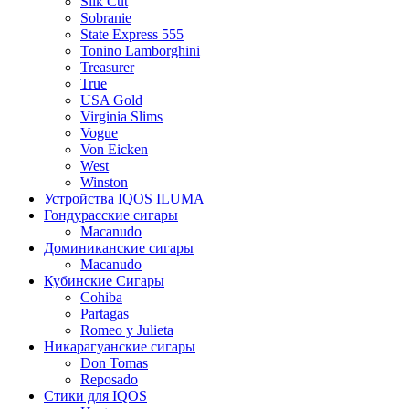
Silk Cut
Sobranie
State Express 555
Tonino Lamborghini
Treasurer
True
USA Gold
Virginia Slims
Vogue
Von Eicken
West
Winston
Устройства IQOS ILUMA
Гондурасские сигары
Macanudo
Доминиканские сигары
Macanudo
Кубинские Сигары
Cohiba
Partagas
Romeo y Julieta
Никарагуанские сигары
Don Tomas
Reposado
Стики для IQOS