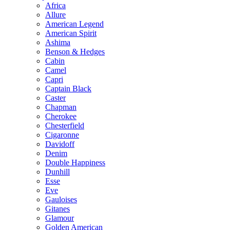
Africa
Allure
American Legend
American Spirit
Ashima
Benson & Hedges
Cabin
Camel
Capri
Captain Black
Caster
Chapman
Cherokee
Chesterfield
Cigaronne
Davidoff
Denim
Double Happiness
Dunhill
Esse
Eve
Gauloises
Gitanes
Glamour
Golden American