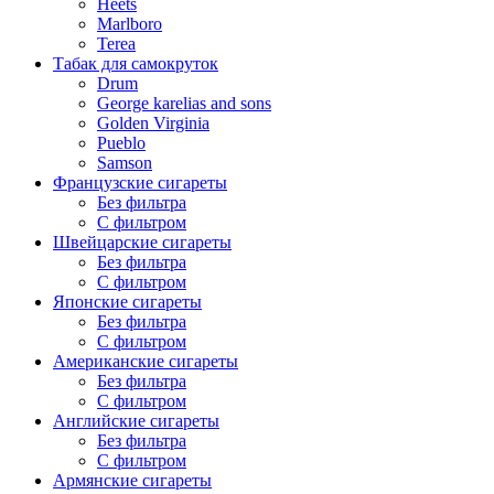
Heets
Marlboro
Terea
Табак для самокруток
Drum
George karelias and sons
Golden Virginia
Pueblo
Samson
Французские сигареты
Без фильтра
С фильтром
Швейцарские сигареты
Без фильтра
С фильтром
Японские сигареты
Без фильтра
С фильтром
Американские сигареты
Без фильтра
С фильтром
Английские сигареты
Без фильтра
С фильтром
Армянские сигареты