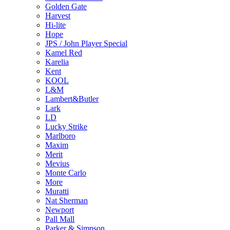
Golden Gate
Harvest
Hi-lite
Hope
JPS / John Player Special
Kamel Red
Karelia
Kent
KOOL
L&M
Lambert&Butler
Lark
LD
Lucky Strike
Marlboro
Maxim
Merit
Mevius
Monte Carlo
More
Muratti
Nat Sherman
Newport
Pall Mall
Parker & Simpson