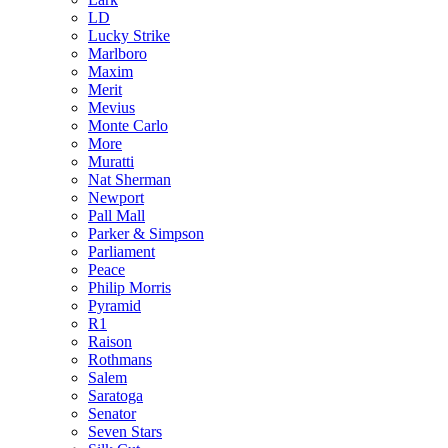
LD
Lucky Strike
Marlboro
Maxim
Merit
Mevius
Monte Carlo
More
Muratti
Nat Sherman
Newport
Pall Mall
Parker & Simpson
Parliament
Peace
Philip Morris
Pyramid
R1
Raison
Rothmans
Salem
Saratoga
Senator
Seven Stars