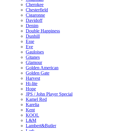
Cherokee
Chesterfield
Cigaronne
Davidoff
Denim
Double Happiness
Dunhill
Esse
Eve
Gauloises
Gitanes
Glamour
Golden American
Golden Gate
Harvest
Hi-lite
Hope
JPS / John Player Special
Kamel Red
Karelia
Kent
KOOL
L&M
Lambert&Butler
Lark