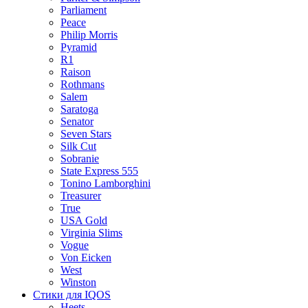
Parliament
Peace
Philip Morris
Pyramid
R1
Raison
Rothmans
Salem
Saratoga
Senator
Seven Stars
Silk Cut
Sobranie
State Express 555
Tonino Lamborghini
Treasurer
True
USA Gold
Virginia Slims
Vogue
Von Eicken
West
Winston
Стики для IQOS
Heets