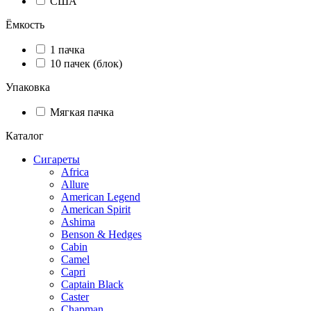
США
Ёмкость
1 пачка
10 пачек (блок)
Упаковка
Мягкая пачка
Каталог
Сигареты
Africa
Allure
American Legend
American Spirit
Ashima
Benson & Hedges
Cabin
Camel
Capri
Captain Black
Caster
Chapman