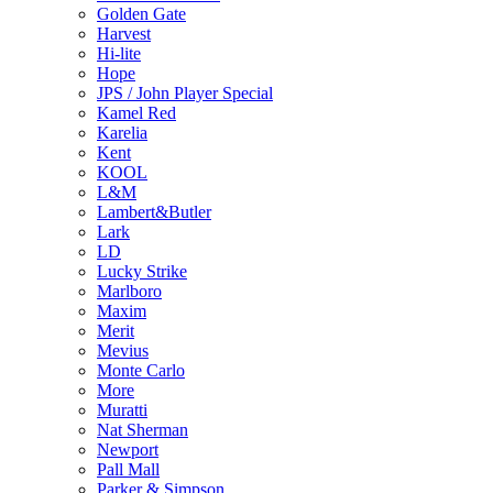
Golden Gate
Harvest
Hi-lite
Hope
JPS / John Player Special
Kamel Red
Karelia
Kent
KOOL
L&M
Lambert&Butler
Lark
LD
Lucky Strike
Marlboro
Maxim
Merit
Mevius
Monte Carlo
More
Muratti
Nat Sherman
Newport
Pall Mall
Parker & Simpson