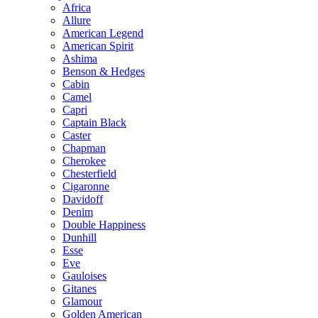
Africa
Allure
American Legend
American Spirit
Ashima
Benson & Hedges
Cabin
Camel
Capri
Captain Black
Caster
Chapman
Cherokee
Chesterfield
Cigaronne
Davidoff
Denim
Double Happiness
Dunhill
Esse
Eve
Gauloises
Gitanes
Glamour
Golden American