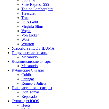
Sobranie
State Express 555
Tonino Lamborghini
Treasurer
True
USA Gold
Virginia Slims
Vogue
Von Eicken
West
Winston
Устройства IQOS ILUMA
Гондурасские сигары
Macanudo
Доминиканские сигары
Macanudo
Кубинские Сигары
Cohiba
Partagas
Romeo y Julieta
Никарагуанские сигары
Don Tomas
Reposado
Стики для IQOS
Heets