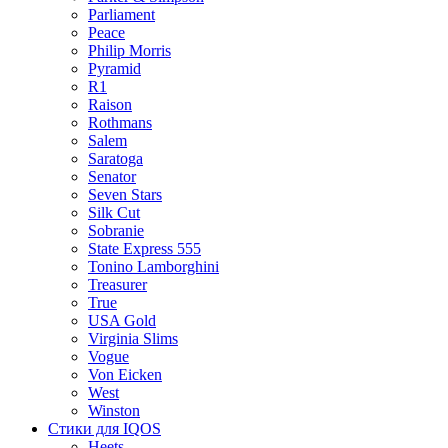
Parliament
Peace
Philip Morris
Pyramid
R1
Raison
Rothmans
Salem
Saratoga
Senator
Seven Stars
Silk Cut
Sobranie
State Express 555
Tonino Lamborghini
Treasurer
True
USA Gold
Virginia Slims
Vogue
Von Eicken
West
Winston
Стики для IQOS
Heets