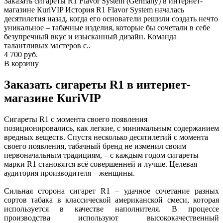
Заказать сигареты R1 Flavor System (Germany) в интернет-
магазине КuriVIP История R1 Flavor System началась
десятилетия назад, когда его основатели решили создать нечто
уникальное – табачные изделия, которые бы сочетали в себе
безупречный вкус и изысканный дизайн. Команда
талантливых мастеров с..
4 700 руб.
В корзину
Заказать сигареты R1 в интернет-
магазине КuriVIP
Сигареты R1 с момента своего появления
позиционировались, как легкие, с минимальным содержанием
вредных веществ. Спустя несколько десятилетий с момента
своего появления, табачный бренд не изменил своим
первоначальным традициям, – с каждым годом сигареты
марки R1 становятся всё совершенней и лучше. Целевая
аудитория производителя – женщины.
Сильная сторона сигарет R1 – удачное сочетание разных
сортов табака в классической американской смеси, которая
используется в качестве наполнителя. В процессе
производства используют высококачественный