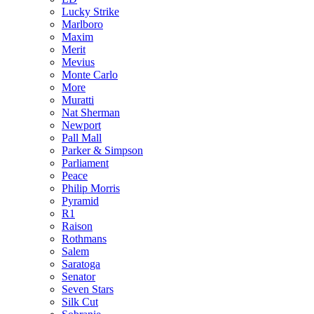
Lucky Strike
Marlboro
Maxim
Merit
Mevius
Monte Carlo
More
Muratti
Nat Sherman
Newport
Pall Mall
Parker & Simpson
Parliament
Peace
Philip Morris
Pyramid
R1
Raison
Rothmans
Salem
Saratoga
Senator
Seven Stars
Silk Cut