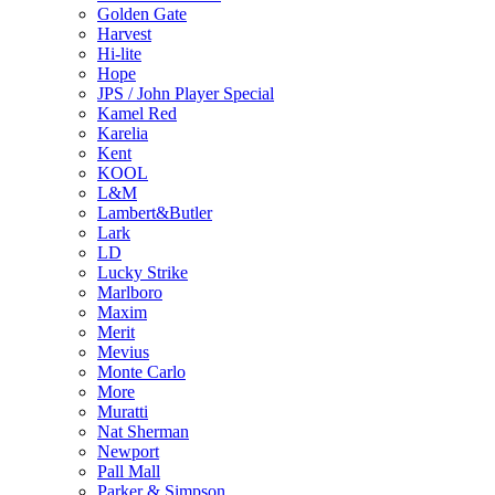
Golden Gate
Harvest
Hi-lite
Hope
JPS / John Player Special
Kamel Red
Karelia
Kent
KOOL
L&M
Lambert&Butler
Lark
LD
Lucky Strike
Marlboro
Maxim
Merit
Mevius
Monte Carlo
More
Muratti
Nat Sherman
Newport
Pall Mall
Parker & Simpson