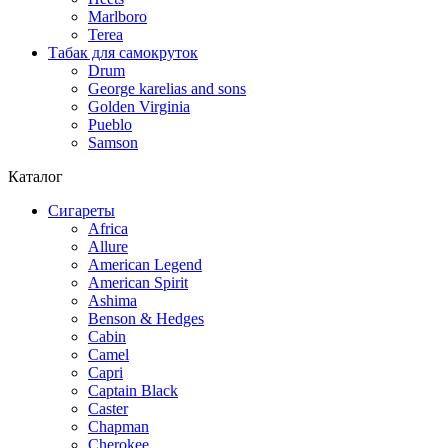
Marlboro
Terea
Табак для самокруток
Drum
George karelias and sons
Golden Virginia
Pueblo
Samson
Каталог
Сигареты
Africa
Allure
American Legend
American Spirit
Ashima
Benson & Hedges
Cabin
Camel
Capri
Captain Black
Caster
Chapman
Cherokee