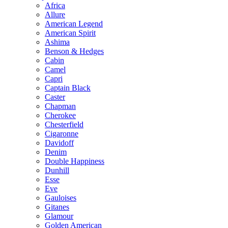
Africa
Allure
American Legend
American Spirit
Ashima
Benson & Hedges
Cabin
Camel
Capri
Captain Black
Caster
Chapman
Cherokee
Chesterfield
Cigaronne
Davidoff
Denim
Double Happiness
Dunhill
Esse
Eve
Gauloises
Gitanes
Glamour
Golden American