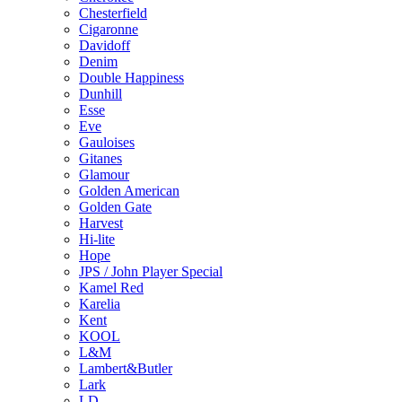
Chesterfield
Cigaronne
Davidoff
Denim
Double Happiness
Dunhill
Esse
Eve
Gauloises
Gitanes
Glamour
Golden American
Golden Gate
Harvest
Hi-lite
Hope
JPS / John Player Special
Kamel Red
Karelia
Kent
KOOL
L&M
Lambert&Butler
Lark
LD