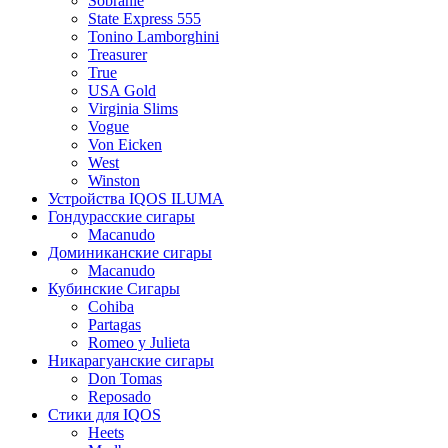
Sobranie
State Express 555
Tonino Lamborghini
Treasurer
True
USA Gold
Virginia Slims
Vogue
Von Eicken
West
Winston
Устройства IQOS ILUMA
Гондурасские сигары
Macanudo
Доминиканские сигары
Macanudo
Кубинские Сигары
Cohiba
Partagas
Romeo y Julieta
Никарагуанские сигары
Don Tomas
Reposado
Стики для IQOS
Heets