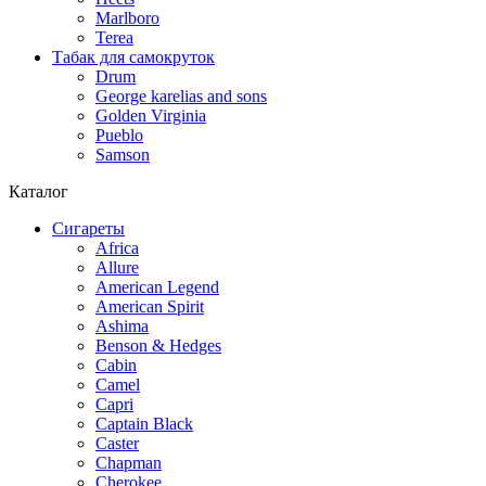
Marlboro
Terea
Табак для самокруток
Drum
George karelias and sons
Golden Virginia
Pueblo
Samson
Каталог
Сигареты
Africa
Allure
American Legend
American Spirit
Ashima
Benson & Hedges
Cabin
Camel
Capri
Captain Black
Caster
Chapman
Cherokee