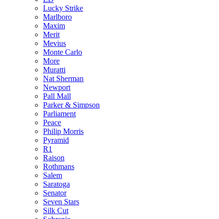
Lucky Strike
Marlboro
Maxim
Merit
Mevius
Monte Carlo
More
Muratti
Nat Sherman
Newport
Pall Mall
Parker & Simpson
Parliament
Peace
Philip Morris
Pyramid
R1
Raison
Rothmans
Salem
Saratoga
Senator
Seven Stars
Silk Cut