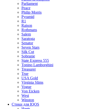
Parliament
Peace
Philip Morris
Pyramid
R1
Raison
Rothmans
Salem
Saratoga
Senator
Seven Stars
Silk Cut
Sobranie
State Express 555
Tonino Lamborghini
Treasurer
True
USA Gold
Virginia Slims
Vogue
Von Eicken
West
Winston
Стики для IQOS
Heets