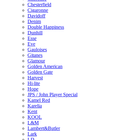
Chesterfield
Cigaronne
Davidoff
Denim
Double Happiness
Dunhill
Esse
Eve
Gauloises
Gitanes
Glamour
Golden American
Golden Gate
Harvest
Hi-lite
Hope
JPS / John Player Special
Kamel Red
Karelia
Kent
KOOL
L&M
Lambert&Butler
Lark
LD