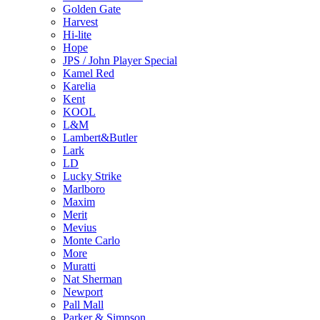
Golden Gate
Harvest
Hi-lite
Hope
JPS / John Player Special
Kamel Red
Karelia
Kent
KOOL
L&M
Lambert&Butler
Lark
LD
Lucky Strike
Marlboro
Maxim
Merit
Mevius
Monte Carlo
More
Muratti
Nat Sherman
Newport
Pall Mall
Parker & Simpson