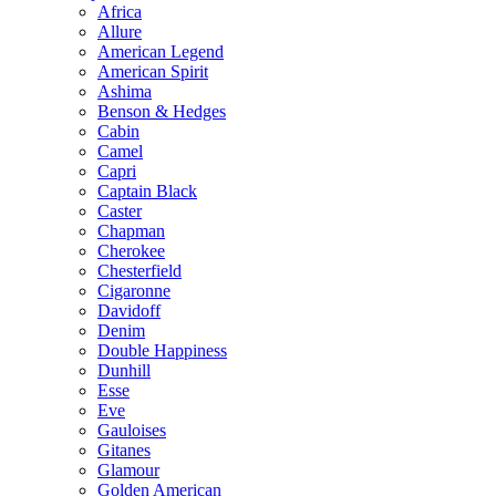
Africa
Allure
American Legend
American Spirit
Ashima
Benson & Hedges
Cabin
Camel
Capri
Captain Black
Caster
Chapman
Cherokee
Chesterfield
Cigaronne
Davidoff
Denim
Double Happiness
Dunhill
Esse
Eve
Gauloises
Gitanes
Glamour
Golden American