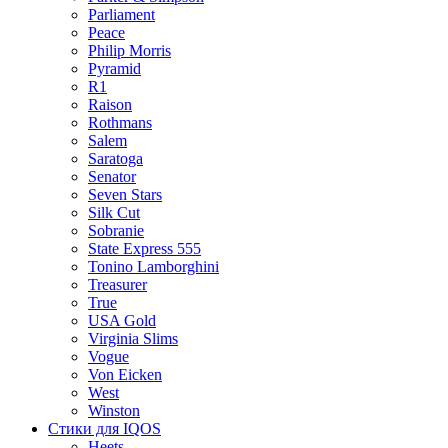
Parliament
Peace
Philip Morris
Pyramid
R1
Raison
Rothmans
Salem
Saratoga
Senator
Seven Stars
Silk Cut
Sobranie
State Express 555
Tonino Lamborghini
Treasurer
True
USA Gold
Virginia Slims
Vogue
Von Eicken
West
Winston
Стики для IQOS
Heets