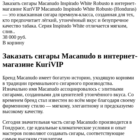
Заказать сигары Macanudo Inspirado White Robusto в интернет-
магазине КuriVIP Macanudo Inspirado White Robusto (Honduras)
— это изысканная сигара премиум-класса, созданная для тех,
кто предпочитает лёгкий, утончённый вкус и безупречное
качество табака. Серия Inspirado White отличается мягким,
слив..
38 000 руб.
В корзину
Заказать сигары Macanudo в интернет-
магазине КuriVIP
Бренд Macanudo имеет богатую историю, уходящую корнями
в традиции премиального сигарного производства.
Изначально имя Macanudo ассоциировалось с элитными
сигарами, созданными для ценителей утончённого вкуса. Со
временем бренд стал известен во всём мире благодаря своему
фирменному стилю — мягкому, элегантному и предсказуемо
высокому качеству.
Сегодня значительная часть сигар Macanudo производится в
Гондурасе, где идеальные климатические условия и опыт
мастеров позволяют создавать сигары, соответствующие
самым высоким стандартам.