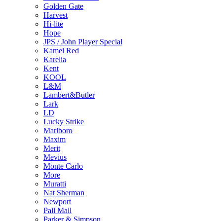
Golden Gate
Harvest
Hi-lite
Hope
JPS / John Player Special
Kamel Red
Karelia
Kent
KOOL
L&M
Lambert&Butler
Lark
LD
Lucky Strike
Marlboro
Maxim
Merit
Mevius
Monte Carlo
More
Muratti
Nat Sherman
Newport
Pall Mall
Parker & Simpson