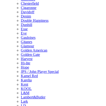
Chesterfield
Cigaronne
Davidoff
Denim
Double Happiness
Dunhill
Esse
Eve
Gauloises
Gitanes
Glamour
Golden American
Golden Gate
Harvest
Hi-lite
Hope
JPS / John Player Special
Kamel Red
Karelia
Kent
KOOL
L&M
Lambert&Butler
Lark
LD