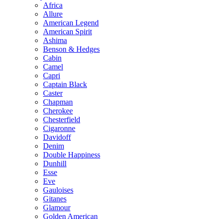
Africa
Allure
American Legend
American Spirit
Ashima
Benson & Hedges
Cabin
Camel
Capri
Captain Black
Caster
Chapman
Cherokee
Chesterfield
Cigaronne
Davidoff
Denim
Double Happiness
Dunhill
Esse
Eve
Gauloises
Gitanes
Glamour
Golden American