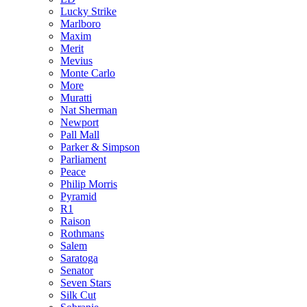
Lucky Strike
Marlboro
Maxim
Merit
Mevius
Monte Carlo
More
Muratti
Nat Sherman
Newport
Pall Mall
Parker & Simpson
Parliament
Peace
Philip Morris
Pyramid
R1
Raison
Rothmans
Salem
Saratoga
Senator
Seven Stars
Silk Cut