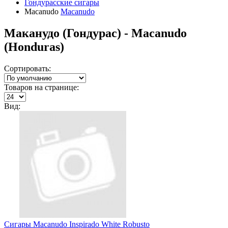
Гондурасские сигары
Macanudo
Macanudo
Маканудо (Гондурас) - Macanudo
(Honduras)
Сортировать:
Товаров на странице:
Вид:
Сигары Macanudo Inspirado White Robusto