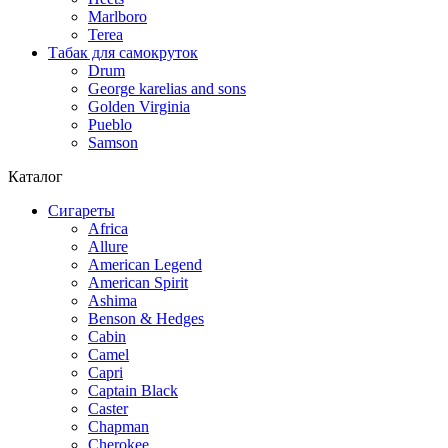
Marlboro
Terea
Табак для самокруток
Drum
George karelias and sons
Golden Virginia
Pueblo
Samson
Каталог
Сигареты
Africa
Allure
American Legend
American Spirit
Ashima
Benson & Hedges
Cabin
Camel
Capri
Captain Black
Caster
Chapman
Cherokee