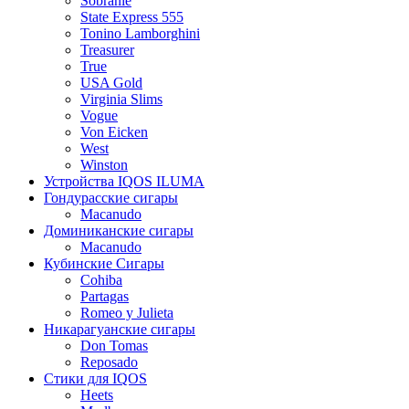
Sobranie
State Express 555
Tonino Lamborghini
Treasurer
True
USA Gold
Virginia Slims
Vogue
Von Eicken
West
Winston
Устройства IQOS ILUMA
Гондурасские сигары
Macanudo
Доминиканские сигары
Macanudo
Кубинские Сигары
Cohiba
Partagas
Romeo y Julieta
Никарагуанские сигары
Don Tomas
Reposado
Стики для IQOS
Heets