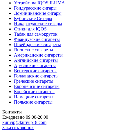
Устройства IQOS ILUMA
Гондурасские сигары
Доминиканские сигары
Кубинские Сигары
Никарагуанские сигары
Стики для IQOS
Табак для самокруток
Французские сигареты
Швейцарские сигареты
Японские сигареты
Американские сигареты
Английские сигареты
Армянские сигареты
Венгерские сигареты
Голландские сигареты
Греческие сигареты
Европейские сигареты
Корейские сигареты
Немецкие сигареты
Польские сигареты
Контакты
Ежедневно 09:00-20:00
kurivip@kurivip18.com
Заказать звонок