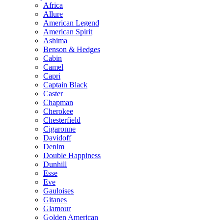
Africa
Allure
American Legend
American Spirit
Ashima
Benson & Hedges
Cabin
Camel
Capri
Captain Black
Caster
Chapman
Cherokee
Chesterfield
Cigaronne
Davidoff
Denim
Double Happiness
Dunhill
Esse
Eve
Gauloises
Gitanes
Glamour
Golden American