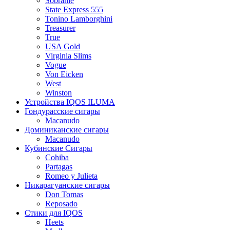
Sobranie
State Express 555
Tonino Lamborghini
Treasurer
True
USA Gold
Virginia Slims
Vogue
Von Eicken
West
Winston
Устройства IQOS ILUMA
Гондурасские сигары
Macanudo
Доминиканские сигары
Macanudo
Кубинские Сигары
Cohiba
Partagas
Romeo y Julieta
Никарагуанские сигары
Don Tomas
Reposado
Стики для IQOS
Heets