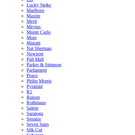
Lucky Strike
Marlboro
Maxim
Merit
Mevius
Monte Carlo
More
Muratti
Nat Sherman
Newport
Pall Mall
Parker & Simpson
Parliament
Peace
Philip Morris
Pyramid
R1
Raison
Rothmans
Salem
Saratoga
Senator
Seven Stars
Silk Cut