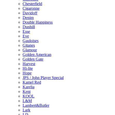
Chesterfield
Cigaronne
Davidoff
Denim
Double Happiness
Dunhill
Esse
Eve
Gauloises
Gitanes
Glamour
Golden American
Golden Gate
Harvest
Hi-lite
Hope
JPS / John Player Special
Kamel Red
Karelia
Kent
KOOL
L&M
Lambert&Butler
Lark
LD