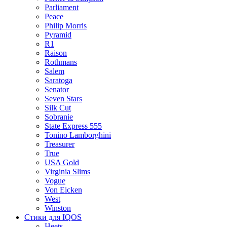
Parliament
Peace
Philip Morris
Pyramid
R1
Raison
Rothmans
Salem
Saratoga
Senator
Seven Stars
Silk Cut
Sobranie
State Express 555
Tonino Lamborghini
Treasurer
True
USA Gold
Virginia Slims
Vogue
Von Eicken
West
Winston
Стики для IQOS
Heets