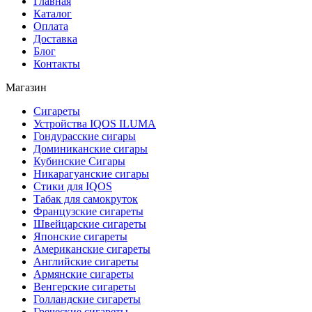
Главная
Каталог
Оплата
Доставка
Блог
Контакты
Магазин
Сигареты
Устройства IQOS ILUMA
Гондурасские сигары
Доминиканские сигары
Кубинские Сигары
Никарагуанские сигары
Стики для IQOS
Табак для самокруток
Французские сигареты
Швейцарские сигареты
Японские сигареты
Американские сигареты
Английские сигареты
Армянские сигареты
Венгерские сигареты
Голландские сигареты
Греческие сигареты