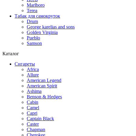
Marlboro
Terea
Табак для самокруток
Drum
George karelias and sons
Golden Virginia
Pueblo
Samson
Каталог
Сигареты
Africa
Allure
American Legend
American Spirit
Ashima
Benson & Hedges
Cabin
Camel
Capri
Captain Black
Caster
Chapman
Cherokee