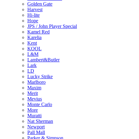
Golden Gate
Harvest
Hi-lite
Hope
JPS / John Player Special
Kamel Red
Karelia
Kent
KOOL
L&M
Lambert&Butler
Lark
LD
Lucky Strike
Marlboro
Maxim
Merit
Mevius
Monte Carlo
More
Muratti
Nat Sherman
Newport
Pall Mall
Parker & Simpson