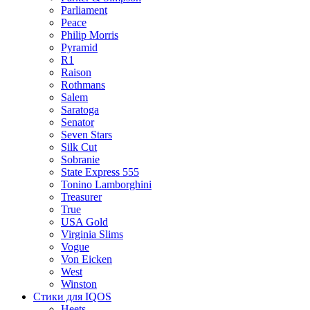
Parliament
Peace
Philip Morris
Pyramid
R1
Raison
Rothmans
Salem
Saratoga
Senator
Seven Stars
Silk Cut
Sobranie
State Express 555
Tonino Lamborghini
Treasurer
True
USA Gold
Virginia Slims
Vogue
Von Eicken
West
Winston
Стики для IQOS
Heets