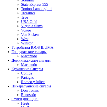
Sobranie
State Express 555
Tonino Lamborghini
Treasurer
True
USA Gold
Virginia Slims
Vogue
Von Eicken
West
Winston
Устройства IQOS ILUMA
Гондурасские сигары
Macanudo
Доминиканские сигары
Macanudo
Кубинские Сигары
Cohiba
Partagas
Romeo y Julieta
Никарагуанские сигары
Don Tomas
Reposado
Стики для IQOS
Heets