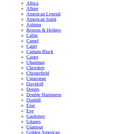
Africa
Allure
American Legend
American Spirit
Ashima
Benson & Hedges
Cabin
Camel
Capri
Captain Black
Caster
Chapman
Cherokee
Chesterfield
Cigaronne
Davidoff
Denim
Double Happiness
Dunhill
Esse
Eve
Gauloises
Gitanes
Glamour
Golden American