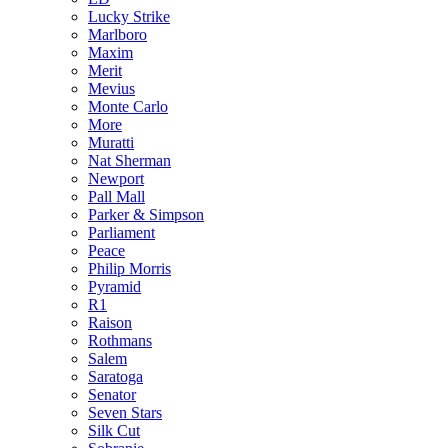
Lucky Strike
Marlboro
Maxim
Merit
Mevius
Monte Carlo
More
Muratti
Nat Sherman
Newport
Pall Mall
Parker & Simpson
Parliament
Peace
Philip Morris
Pyramid
R1
Raison
Rothmans
Salem
Saratoga
Senator
Seven Stars
Silk Cut