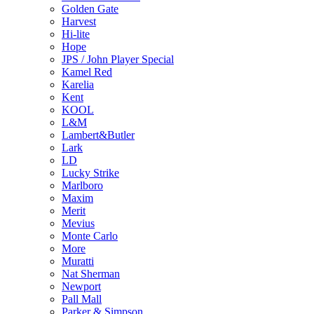
Golden Gate
Harvest
Hi-lite
Hope
JPS / John Player Special
Kamel Red
Karelia
Kent
KOOL
L&M
Lambert&Butler
Lark
LD
Lucky Strike
Marlboro
Maxim
Merit
Mevius
Monte Carlo
More
Muratti
Nat Sherman
Newport
Pall Mall
Parker & Simpson