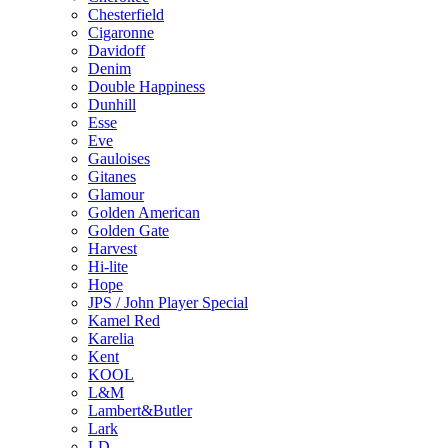
Chesterfield
Cigaronne
Davidoff
Denim
Double Happiness
Dunhill
Esse
Eve
Gauloises
Gitanes
Glamour
Golden American
Golden Gate
Harvest
Hi-lite
Hope
JPS / John Player Special
Kamel Red
Karelia
Kent
KOOL
L&M
Lambert&Butler
Lark
LD