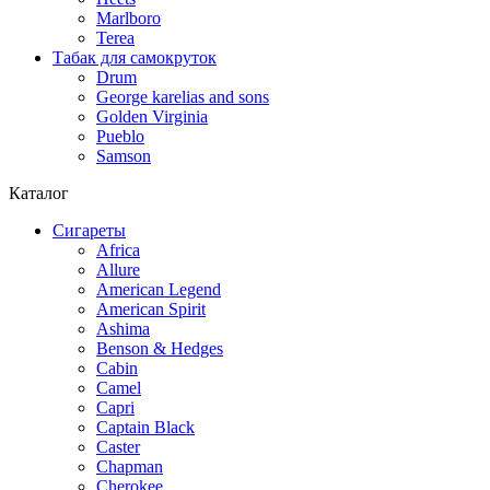
Marlboro
Terea
Табак для самокруток
Drum
George karelias and sons
Golden Virginia
Pueblo
Samson
Каталог
Сигареты
Africa
Allure
American Legend
American Spirit
Ashima
Benson & Hedges
Cabin
Camel
Capri
Captain Black
Caster
Chapman
Cherokee