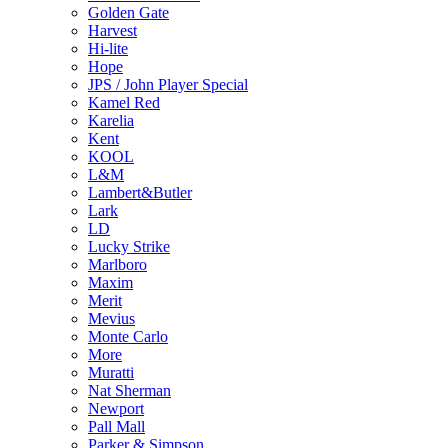
Golden Gate
Harvest
Hi-lite
Hope
JPS / John Player Special
Kamel Red
Karelia
Kent
KOOL
L&M
Lambert&Butler
Lark
LD
Lucky Strike
Marlboro
Maxim
Merit
Mevius
Monte Carlo
More
Muratti
Nat Sherman
Newport
Pall Mall
Parker & Simpson