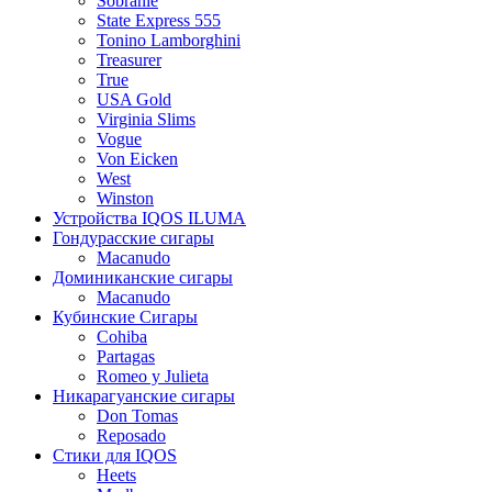
Sobranie
State Express 555
Tonino Lamborghini
Treasurer
True
USA Gold
Virginia Slims
Vogue
Von Eicken
West
Winston
Устройства IQOS ILUMA
Гондурасские сигары
Macanudo
Доминиканские сигары
Macanudo
Кубинские Сигары
Cohiba
Partagas
Romeo y Julieta
Никарагуанские сигары
Don Tomas
Reposado
Стики для IQOS
Heets