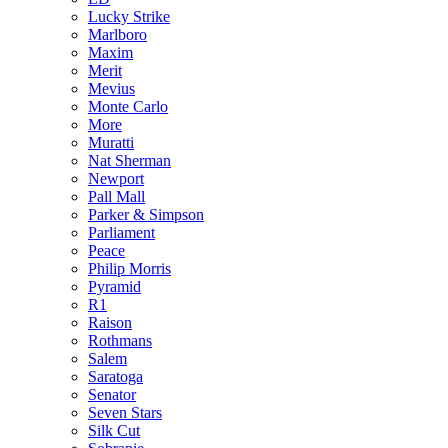
Lucky Strike
Marlboro
Maxim
Merit
Mevius
Monte Carlo
More
Muratti
Nat Sherman
Newport
Pall Mall
Parker & Simpson
Parliament
Peace
Philip Morris
Pyramid
R1
Raison
Rothmans
Salem
Saratoga
Senator
Seven Stars
Silk Cut