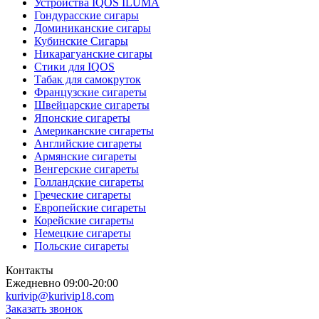
Устройства IQOS ILUMA
Гондурасские сигары
Доминиканские сигары
Кубинские Сигары
Никарагуанские сигары
Стики для IQOS
Табак для самокруток
Французские сигареты
Швейцарские сигареты
Японские сигареты
Американские сигареты
Английские сигареты
Армянские сигареты
Венгерские сигареты
Голландские сигареты
Греческие сигареты
Европейские сигареты
Корейские сигареты
Немецкие сигареты
Польские сигареты
Контакты
Ежедневно 09:00-20:00
kurivip@kurivip18.com
Заказать звонок