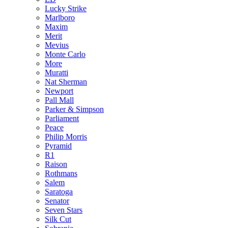
Lucky Strike
Marlboro
Maxim
Merit
Mevius
Monte Carlo
More
Muratti
Nat Sherman
Newport
Pall Mall
Parker & Simpson
Parliament
Peace
Philip Morris
Pyramid
R1
Raison
Rothmans
Salem
Saratoga
Senator
Seven Stars
Silk Cut