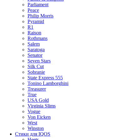
Parliament
Peace
Philip Morris
Pyramid
R1
Raison
Rothmans
Salem
Saratoga
Senator
Seven Stars
Silk Cut
Sobranie
State Express 555
Tonino Lamborghini
Treasurer
True
USA Gold
Virginia Slims
Vogue
Von Eicken
West
Winston
Стики для IQOS
Heets