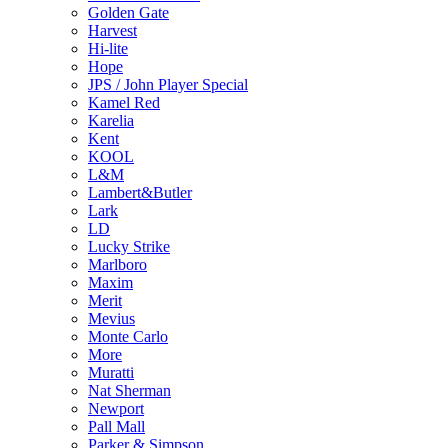
Golden Gate
Harvest
Hi-lite
Hope
JPS / John Player Special
Kamel Red
Karelia
Kent
KOOL
L&M
Lambert&Butler
Lark
LD
Lucky Strike
Marlboro
Maxim
Merit
Mevius
Monte Carlo
More
Muratti
Nat Sherman
Newport
Pall Mall
Parker & Simpson