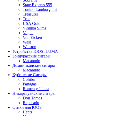
Sobranie
State Express 555
Tonino Lamborghini
Treasurer
True
USA Gold
Virginia Slims
Vogue
Von Eicken
West
Winston
Устройства IQOS ILUMA
Гондурасские сигары
Macanudo
Доминиканские сигары
Macanudo
Кубинские Сигары
Cohiba
Partagas
Romeo y Julieta
Никарагуанские сигары
Don Tomas
Reposado
Стики для IQOS
Heets