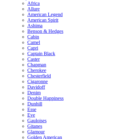
Africa
Allure
American Legend
American Spirit
Ashima
Benson & Hedges
Cabin
Camel
Capri
Captain Black
Caster
Chapman
Cherokee
Chesterfield
Cigaronne
Davidoff
Denim
Double Happiness
Dunhill
Esse
Eve
Gauloises
Gitanes
Glamour
Golden American