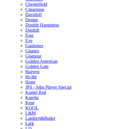
Chesterfield
Cigaronne
Davidoff
Denim
Double Happiness
Dunhill
Esse
Eve
Gauloises
Gitanes
Glamour
Golden American
Golden Gate
Harvest
Hi-lite
Hope
JPS / John Player Special
Kamel Red
Karelia
Kent
KOOL
L&M
Lambert&Butler
Lark
LD