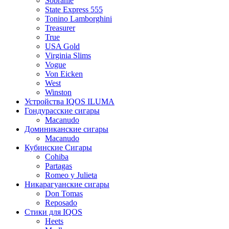
Sobranie
State Express 555
Tonino Lamborghini
Treasurer
True
USA Gold
Virginia Slims
Vogue
Von Eicken
West
Winston
Устройства IQOS ILUMA
Гондурасские сигары
Macanudo
Доминиканские сигары
Macanudo
Кубинские Сигары
Cohiba
Partagas
Romeo y Julieta
Никарагуанские сигары
Don Tomas
Reposado
Стики для IQOS
Heets