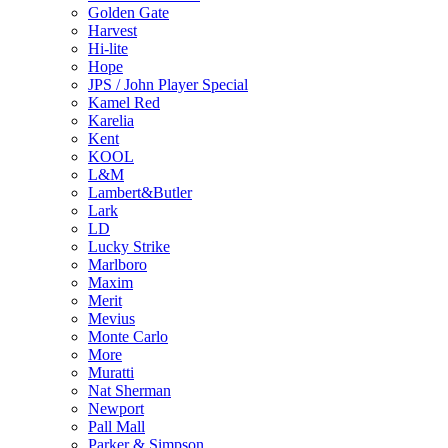
Golden Gate
Harvest
Hi-lite
Hope
JPS / John Player Special
Kamel Red
Karelia
Kent
KOOL
L&M
Lambert&Butler
Lark
LD
Lucky Strike
Marlboro
Maxim
Merit
Mevius
Monte Carlo
More
Muratti
Nat Sherman
Newport
Pall Mall
Parker & Simpson