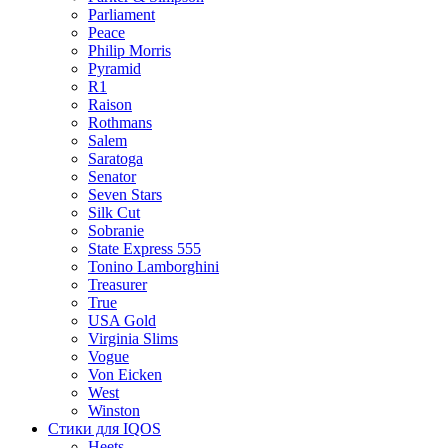
Parliament
Peace
Philip Morris
Pyramid
R1
Raison
Rothmans
Salem
Saratoga
Senator
Seven Stars
Silk Cut
Sobranie
State Express 555
Tonino Lamborghini
Treasurer
True
USA Gold
Virginia Slims
Vogue
Von Eicken
West
Winston
Стики для IQOS
Heets