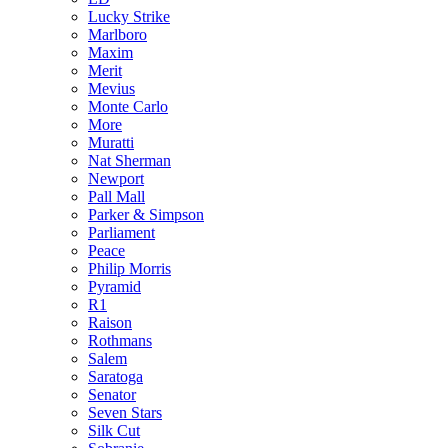
Lucky Strike
Marlboro
Maxim
Merit
Mevius
Monte Carlo
More
Muratti
Nat Sherman
Newport
Pall Mall
Parker & Simpson
Parliament
Peace
Philip Morris
Pyramid
R1
Raison
Rothmans
Salem
Saratoga
Senator
Seven Stars
Silk Cut