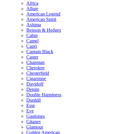
Africa
Allure
American Legend
American Spirit
Ashima
Benson & Hedges
Cabin
Camel
Capri
Captain Black
Caster
Chapman
Cherokee
Chesterfield
Cigaronne
Davidoff
Denim
Double Happiness
Dunhill
Esse
Eve
Gauloises
Gitanes
Glamour
Golden American