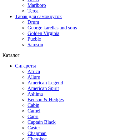
Marlboro
Terea
Табак для самокруток
Drum
George karelias and sons
Golden Virginia
Pueblo
Samson
Каталог
Сигареты
Africa
Allure
American Legend
American Spirit
Ashima
Benson & Hedges
Cabin
Camel
Capri
Captain Black
Caster
Chapman
Cherokee