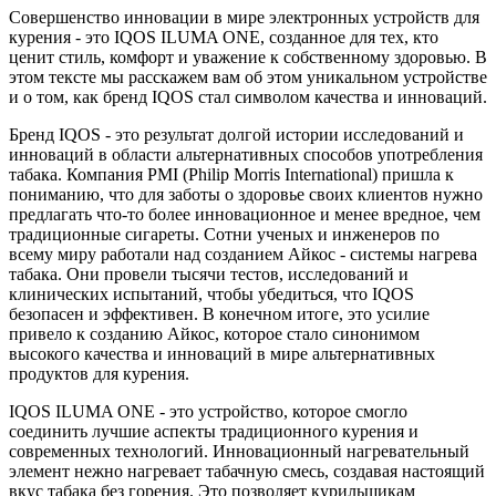
Совершенство инновации в мире электронных устройств для
курения - это IQOS ILUMA ONE, созданное для тех, кто
ценит стиль, комфорт и уважение к собственному здоровью. В
этом тексте мы расскажем вам об этом уникальном устройстве
и о том, как бренд IQOS стал символом качества и инноваций.
Бренд IQOS - это результат долгой истории исследований и
инноваций в области альтернативных способов употребления
табака. Компания PMI (Philip Morris International) пришла к
пониманию, что для заботы о здоровье своих клиентов нужно
предлагать что-то более инновационное и менее вредное, чем
традиционные сигареты. Сотни ученых и инженеров по
всему миру работали над созданием Айкос - системы нагрева
табака. Они провели тысячи тестов, исследований и
клинических испытаний, чтобы убедиться, что IQOS
безопасен и эффективен. В конечном итоге, это усилие
привело к созданию Айкос, которое стало синонимом
высокого качества и инноваций в мире альтернативных
продуктов для курения.
IQOS ILUMA ONE - это устройство, которое смогло
соединить лучшие аспекты традиционного курения и
современных технологий. Инновационный нагревательный
элемент нежно нагревает табачную смесь, создавая настоящий
вкус табака без горения. Это позволяет курильщикам