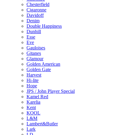
Chesterfield
Cigaronne
Davidoff
Denim
Double Happiness
Dunhill
Esse
Eve
Gauloises
Gitanes
Glamour
Golden American
Golden Gate
Harvest
Hi-lite
Hope
JPS / John Player Special
Kamel Red
Karelia
Kent
KOOL
L&M
Lambert&Butler
Lark
LD