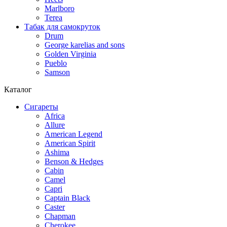
Marlboro
Terea
Табак для самокруток
Drum
George karelias and sons
Golden Virginia
Pueblo
Samson
Каталог
Сигареты
Africa
Allure
American Legend
American Spirit
Ashima
Benson & Hedges
Cabin
Camel
Capri
Captain Black
Caster
Chapman
Cherokee