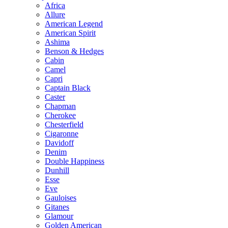
Africa
Allure
American Legend
American Spirit
Ashima
Benson & Hedges
Cabin
Camel
Capri
Captain Black
Caster
Chapman
Cherokee
Chesterfield
Cigaronne
Davidoff
Denim
Double Happiness
Dunhill
Esse
Eve
Gauloises
Gitanes
Glamour
Golden American