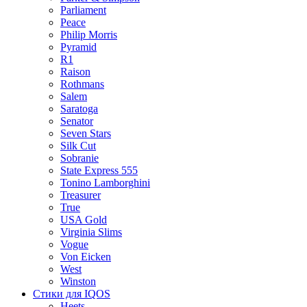
Parliament
Peace
Philip Morris
Pyramid
R1
Raison
Rothmans
Salem
Saratoga
Senator
Seven Stars
Silk Cut
Sobranie
State Express 555
Tonino Lamborghini
Treasurer
True
USA Gold
Virginia Slims
Vogue
Von Eicken
West
Winston
Стики для IQOS
Heets