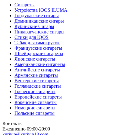
Сигареты
Устройства IQOS ILUMA
Гондурасские сигары
Доминиканские сигары
Кубинские Сигары
Никарагуанские сигары
Стики для IQOS
Табак для самокруток
Французские сигареты
Швейцарские сигареты
Японские сигареты
Американские сигареты
Английские сигареты
Армянские сигареты
Венгерские сигареты
Голландские сигареты
Греческие сигареты
Европейские сигареты
Корейские сигареты
Немецкие сигареты
Польские сигареты
Контакты
Ежедневно 09:00-20:00
kurivip@kurivip18.com