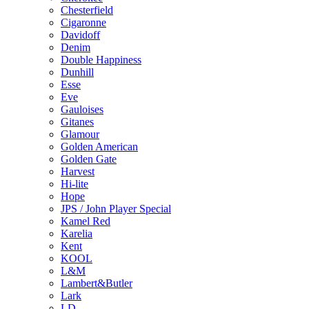
Chesterfield
Cigaronne
Davidoff
Denim
Double Happiness
Dunhill
Esse
Eve
Gauloises
Gitanes
Glamour
Golden American
Golden Gate
Harvest
Hi-lite
Hope
JPS / John Player Special
Kamel Red
Karelia
Kent
KOOL
L&M
Lambert&Butler
Lark
LD