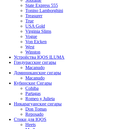
Sobranie
State Express 555
Tonino Lamborghini
Treasurer
True
USA Gold
Virginia Slims
Vogue
Von Eicken
West
Winston
Устройства IQOS ILUMA
Гондурасские сигары
Macanudo
Доминиканские сигары
Macanudo
Кубинские Сигары
Cohiba
Partagas
Romeo y Julieta
Никарагуанские сигары
Don Tomas
Reposado
Стики для IQOS
Heets