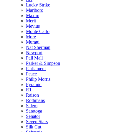
Lucky Strike
Marlboro
Maxim
Merit
Mevius
Monte Carlo
More
Muratti
Nat Sherman
Newport
Pall Mall
Parker & Simpson
Parliament
Peace
Philip Morris
Pyramid
R1
Raison
Rothmans
Salem
Saratoga
Senator
Seven Stars
Silk Cut