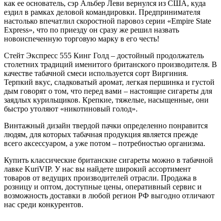
как ее основатель, сэр Альбер Леви вернулся из США, куда
ездил в рамках деловой командировки. Предпринимателя
настолько впечатлил скоростной паровоз серии «Empire State
Express», что по приезду он сразу же решил назвать
новоиспеченную торговую марку в его честь!
Стейт Экспресс 555 Кинг Голд – достойный продолжатель
столетних традиций именитого британского производителя. В
качестве табачной смеси используется сорт Виргиния.
Терпкий вкус, сладковатый аромат, легкая першинка и густой
дым говорят о том, что перед вами – настоящие сигареты для
заядлых курильщиков. Крепкие, тяжелые, насыщенные, они
быстро утоляют «никотиновый голод».
Винтажный дизайн твердой пачки определенно понравится
людям, для которых табачная продукция является прежде
всего аксессуаром, а уже потом – потребностью организма.
Купить классические британские сигареты можно в табачной
лавке KuriVIP. У нас вы найдете широкий ассортимент
товаров от ведущих производителей отрасли. Продажа в
розницу и оптом, доступные цены, оперативный сервис и
возможность доставки в любой регион РФ выгодно отличают
нас среди конкурентов.