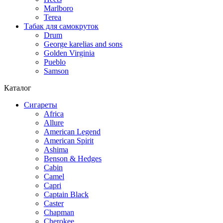
Marlboro
Terea
Табак для самокруток
Drum
George karelias and sons
Golden Virginia
Pueblo
Samson
Каталог
Сигареты
Africa
Allure
American Legend
American Spirit
Ashima
Benson & Hedges
Cabin
Camel
Capri
Captain Black
Caster
Chapman
Cherokee