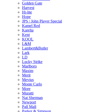
Golden Gate
Harvest
Hi-lite
Hope
JPS / John Player Special
Kamel Red
Karelia
Kent
KOOL
L&M
Lambert&Butler
Lark
LD
Lucky Strike
Marlboro
Maxim
Merit
Mevius
Monte Carlo
More
Muratti
Nat Sherman
Newport
Pall Mall
Parker & Simpson