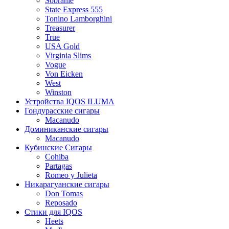
Sobranie
State Express 555
Tonino Lamborghini
Treasurer
True
USA Gold
Virginia Slims
Vogue
Von Eicken
West
Winston
Устройства IQOS ILUMA
Гондурасские сигары
Macanudo
Доминиканские сигары
Macanudo
Кубинские Сигары
Cohiba
Partagas
Romeo y Julieta
Никарагуанские сигары
Don Tomas
Reposado
Стики для IQOS
Heets