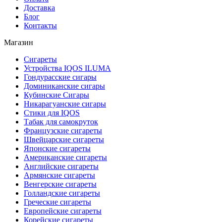
Доставка
Блог
Контакты
Магазин
Сигареты
Устройства IQOS ILUMA
Гондурасские сигары
Доминиканские сигары
Кубинские Сигары
Никарагуанские сигары
Стики для IQOS
Табак для самокруток
Французские сигареты
Швейцарские сигареты
Японские сигареты
Американские сигареты
Английские сигареты
Армянские сигареты
Венгерские сигареты
Голландские сигареты
Греческие сигареты
Европейские сигареты
Корейские сигареты