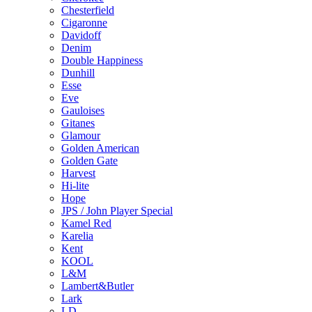
Chesterfield
Cigaronne
Davidoff
Denim
Double Happiness
Dunhill
Esse
Eve
Gauloises
Gitanes
Glamour
Golden American
Golden Gate
Harvest
Hi-lite
Hope
JPS / John Player Special
Kamel Red
Karelia
Kent
KOOL
L&M
Lambert&Butler
Lark
LD