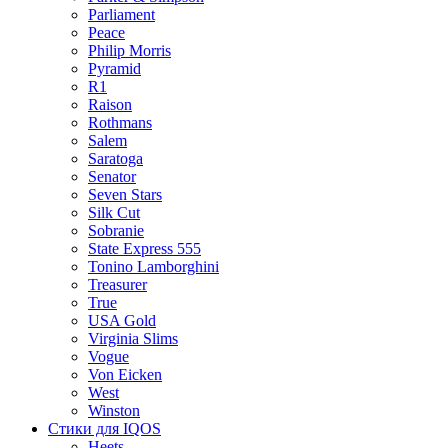
Parliament
Peace
Philip Morris
Pyramid
R1
Raison
Rothmans
Salem
Saratoga
Senator
Seven Stars
Silk Cut
Sobranie
State Express 555
Tonino Lamborghini
Treasurer
True
USA Gold
Virginia Slims
Vogue
Von Eicken
West
Winston
Стики для IQOS
Heets