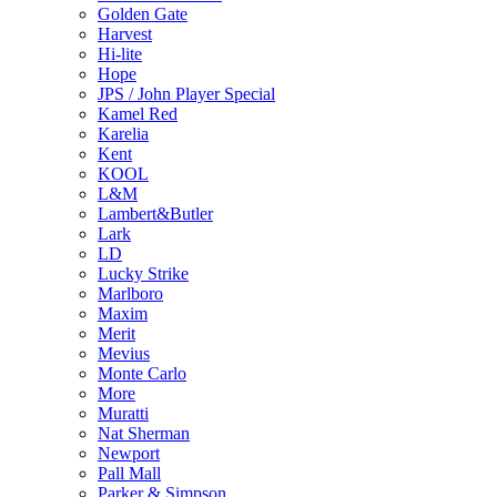
Golden Gate
Harvest
Hi-lite
Hope
JPS / John Player Special
Kamel Red
Karelia
Kent
KOOL
L&M
Lambert&Butler
Lark
LD
Lucky Strike
Marlboro
Maxim
Merit
Mevius
Monte Carlo
More
Muratti
Nat Sherman
Newport
Pall Mall
Parker & Simpson