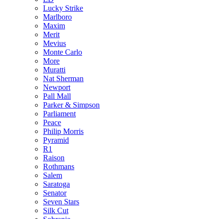
Lucky Strike
Marlboro
Maxim
Merit
Mevius
Monte Carlo
More
Muratti
Nat Sherman
Newport
Pall Mall
Parker & Simpson
Parliament
Peace
Philip Morris
Pyramid
R1
Raison
Rothmans
Salem
Saratoga
Senator
Seven Stars
Silk Cut