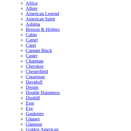
Africa
Allure
American Legend
American Spirit
Ashima
Benson & Hedges
Cabin
Camel
Capri
Captain Black
Caster
Chapman
Cherokee
Chesterfield
Cigaronne
Davidoff
Denim
Double Happiness
Dunhill
Esse
Eve
Gauloises
Gitanes
Glamour
Golden American