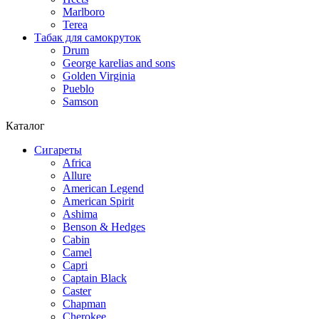
Marlboro
Terea
Табак для самокруток
Drum
George karelias and sons
Golden Virginia
Pueblo
Samson
Каталог
Сигареты
Africa
Allure
American Legend
American Spirit
Ashima
Benson & Hedges
Cabin
Camel
Capri
Captain Black
Caster
Chapman
Cherokee