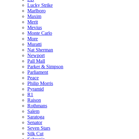
Lucky Strike
Marlboro
Maxim
Merit
Mevius
Monte Carlo
More
Muratti
Nat Sherman
Newport
Pall Mall
Parker & Simpson
Parliament
Peace
Philip Morris
Pyramid
R1
Raison
Rothmans
Salem
Saratoga
Senator
Seven Stars
Silk Cut