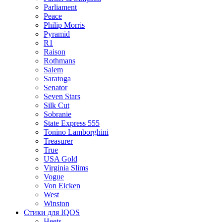
Parliament
Peace
Philip Morris
Pyramid
R1
Raison
Rothmans
Salem
Saratoga
Senator
Seven Stars
Silk Cut
Sobranie
State Express 555
Tonino Lamborghini
Treasurer
True
USA Gold
Virginia Slims
Vogue
Von Eicken
West
Winston
Стики для IQOS
Heets