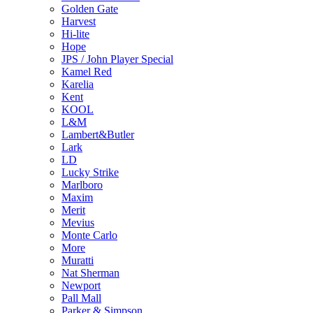
Golden Gate
Harvest
Hi-lite
Hope
JPS / John Player Special
Kamel Red
Karelia
Kent
KOOL
L&M
Lambert&Butler
Lark
LD
Lucky Strike
Marlboro
Maxim
Merit
Mevius
Monte Carlo
More
Muratti
Nat Sherman
Newport
Pall Mall
Parker & Simpson