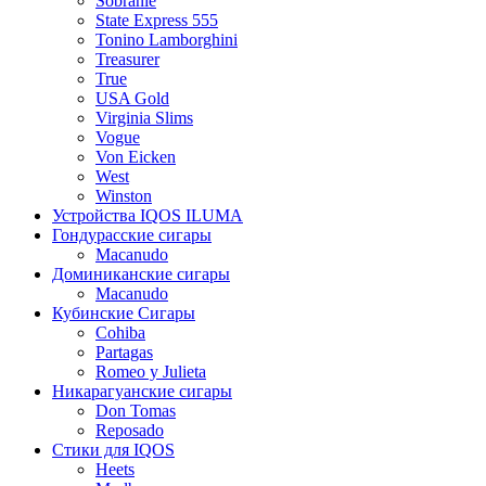
Sobranie
State Express 555
Tonino Lamborghini
Treasurer
True
USA Gold
Virginia Slims
Vogue
Von Eicken
West
Winston
Устройства IQOS ILUMA
Гондурасские сигары
Macanudo
Доминиканские сигары
Macanudo
Кубинские Сигары
Cohiba
Partagas
Romeo y Julieta
Никарагуанские сигары
Don Tomas
Reposado
Стики для IQOS
Heets