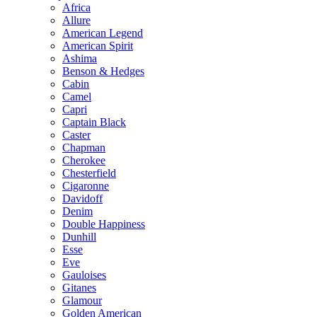
Africa
Allure
American Legend
American Spirit
Ashima
Benson & Hedges
Cabin
Camel
Capri
Captain Black
Caster
Chapman
Cherokee
Chesterfield
Cigaronne
Davidoff
Denim
Double Happiness
Dunhill
Esse
Eve
Gauloises
Gitanes
Glamour
Golden American