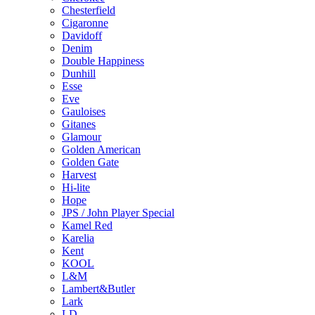
Chesterfield
Cigaronne
Davidoff
Denim
Double Happiness
Dunhill
Esse
Eve
Gauloises
Gitanes
Glamour
Golden American
Golden Gate
Harvest
Hi-lite
Hope
JPS / John Player Special
Kamel Red
Karelia
Kent
KOOL
L&M
Lambert&Butler
Lark
LD