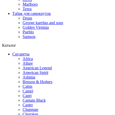
Marlboro
Terea
Табак для самокруток
Drum
George karelias and sons
Golden Virginia
Pueblo
Samson
Каталог
Сигареты
Africa
Allure
American Legend
American Spirit
Ashima
Benson & Hedges
Cabin
Camel
Capri
Captain Black
Caster
Chapman
Cherokee