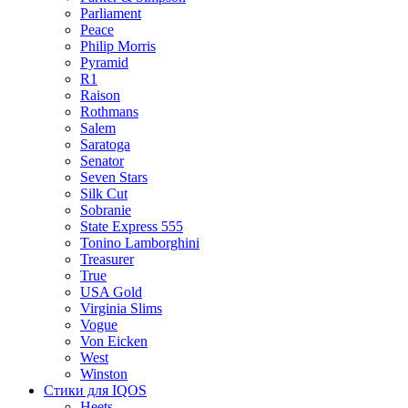
Parliament
Peace
Philip Morris
Pyramid
R1
Raison
Rothmans
Salem
Saratoga
Senator
Seven Stars
Silk Cut
Sobranie
State Express 555
Tonino Lamborghini
Treasurer
True
USA Gold
Virginia Slims
Vogue
Von Eicken
West
Winston
Стики для IQOS
Heets