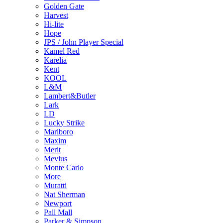
Golden Gate
Harvest
Hi-lite
Hope
JPS / John Player Special
Kamel Red
Karelia
Kent
KOOL
L&M
Lambert&Butler
Lark
LD
Lucky Strike
Marlboro
Maxim
Merit
Mevius
Monte Carlo
More
Muratti
Nat Sherman
Newport
Pall Mall
Parker & Simpson