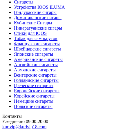
Сигареты
Устройства IQOS ILUMA
Гондурасские сигары
Доминиканские сигары
Кубинские Сигары
Никарагуанские сигары
Стики для IQOS
Табак для самокруток
Французские сигареты
Швейцарские сигареты
Японские сигареты
Американские сигареты
Английские сигареты
Армянские сигареты
Венгерские сигареты
Голландские сигареты
Греческие сигареты
Европейские сигареты
Корейские сигареты
Немецкие сигареты
Польские сигареты
Контакты
Ежедневно 09:00-20:00
kurivip@kurivip18.com