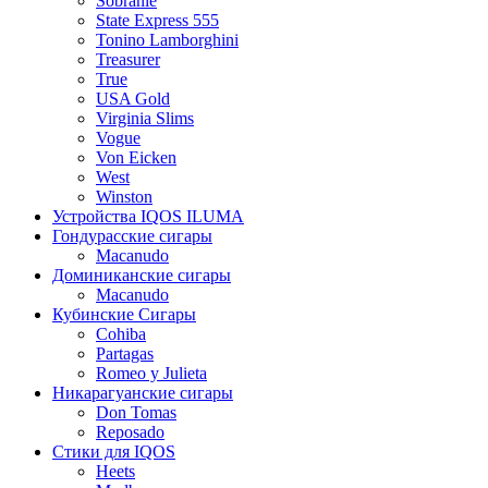
Sobranie
State Express 555
Tonino Lamborghini
Treasurer
True
USA Gold
Virginia Slims
Vogue
Von Eicken
West
Winston
Устройства IQOS ILUMA
Гондурасские сигары
Macanudo
Доминиканские сигары
Macanudo
Кубинские Сигары
Cohiba
Partagas
Romeo y Julieta
Никарагуанские сигары
Don Tomas
Reposado
Стики для IQOS
Heets