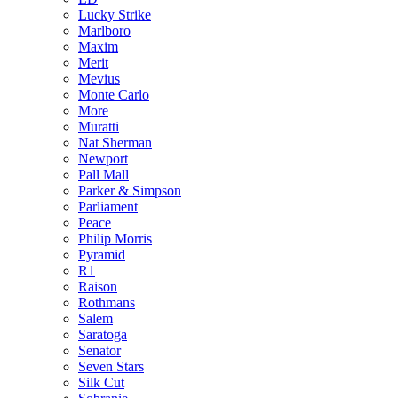
Lucky Strike
Marlboro
Maxim
Merit
Mevius
Monte Carlo
More
Muratti
Nat Sherman
Newport
Pall Mall
Parker & Simpson
Parliament
Peace
Philip Morris
Pyramid
R1
Raison
Rothmans
Salem
Saratoga
Senator
Seven Stars
Silk Cut