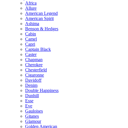
Africa
Allure
American Legend
American Spirit
Ashima
Benson & Hedges
Cabin
Camel
Capri
Captain Black
Caster
Chapman
Cherokee
Chesterfield
Cigaronne
Davidoff
Denim
Double Happiness
Dunhill
Esse
Eve
Gauloises
Gitanes
Glamour
Golden American