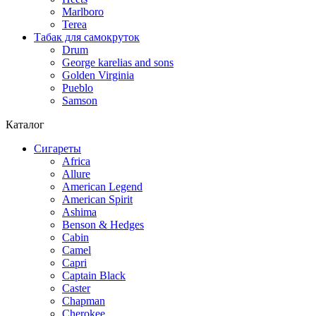
Marlboro
Terea
Табак для самокруток
Drum
George karelias and sons
Golden Virginia
Pueblo
Samson
Каталог
Сигареты
Africa
Allure
American Legend
American Spirit
Ashima
Benson & Hedges
Cabin
Camel
Capri
Captain Black
Caster
Chapman
Cherokee