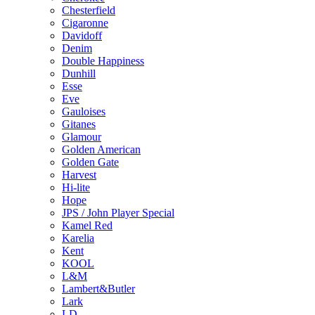
Chesterfield
Cigaronne
Davidoff
Denim
Double Happiness
Dunhill
Esse
Eve
Gauloises
Gitanes
Glamour
Golden American
Golden Gate
Harvest
Hi-lite
Hope
JPS / John Player Special
Kamel Red
Karelia
Kent
KOOL
L&M
Lambert&Butler
Lark
LD