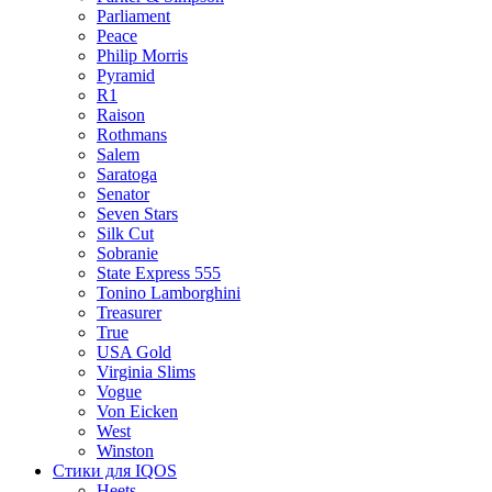
Parliament
Peace
Philip Morris
Pyramid
R1
Raison
Rothmans
Salem
Saratoga
Senator
Seven Stars
Silk Cut
Sobranie
State Express 555
Tonino Lamborghini
Treasurer
True
USA Gold
Virginia Slims
Vogue
Von Eicken
West
Winston
Стики для IQOS
Heets