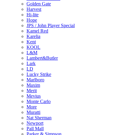
Golden Gate
Harvest
Hi-lite
Hope
JPS / John Player Special
Kamel Red
Karelia
Kent
KOOL
L&M
Lambert&Butler
Lark
LD
Lucky Strike
Marlboro
Maxim
Merit
Mevius
Monte Carlo
More
Muratti
Nat Sherman
Newport
Pall Mall
Parker & Simpson