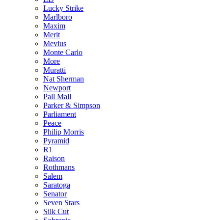
Lucky Strike
Marlboro
Maxim
Merit
Mevius
Monte Carlo
More
Muratti
Nat Sherman
Newport
Pall Mall
Parker & Simpson
Parliament
Peace
Philip Morris
Pyramid
R1
Raison
Rothmans
Salem
Saratoga
Senator
Seven Stars
Silk Cut