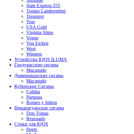
Sobranie
State Express 555
Tonino Lamborghini
Treasurer
True
USA Gold
Virginia Slims
Vogue
Von Eicken
West
Winston
Устройства IQOS ILUMA
Гондурасские сигары
Macanudo
Доминиканские сигары
Macanudo
Кубинские Сигары
Cohiba
Partagas
Romeo y Julieta
Никарагуанские сигары
Don Tomas
Reposado
Стики для IQOS
Heets