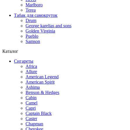
Marlboro
Terea
Табак для самокруток
Drum
George karelias and sons
Golden Virginia
Pueblo
Samson
Каталог
Сигареты
Africa
Allure
American Legend
American Spirit
Ashima
Benson & Hedges
Cabin
Camel
Capri
Captain Black
Caster
Chapman
Cherokee