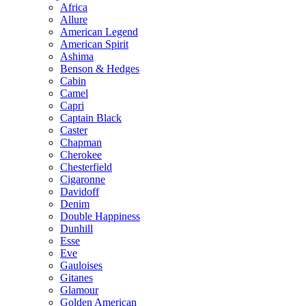
Africa
Allure
American Legend
American Spirit
Ashima
Benson & Hedges
Cabin
Camel
Capri
Captain Black
Caster
Chapman
Cherokee
Chesterfield
Cigaronne
Davidoff
Denim
Double Happiness
Dunhill
Esse
Eve
Gauloises
Gitanes
Glamour
Golden American