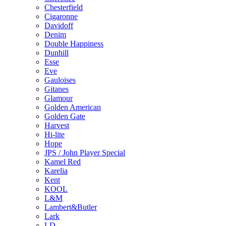
Chesterfield
Cigaronne
Davidoff
Denim
Double Happiness
Dunhill
Esse
Eve
Gauloises
Gitanes
Glamour
Golden American
Golden Gate
Harvest
Hi-lite
Hope
JPS / John Player Special
Kamel Red
Karelia
Kent
KOOL
L&M
Lambert&Butler
Lark
LD