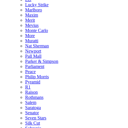
Lucky Strike
Marlboro
Maxim
Merit
Mevius
Monte Carlo
More
Muratti
Nat Sherman
Newport
Pall Mall
Parker & Simpson
Parliament
Peace
Philip Morris
Pyramid
R1
Raison
Rothmans
Salem
Saratoga
Senator
Seven Stars
Silk Cut