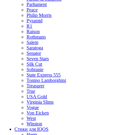
Parliament
Peace
Philip Morris
Pyramid
R1
Raison
Rothmans
Salem
Saratoga
Senator
Seven Stars
Silk Cut
Sobranie
State Express 555
Tonino Lamborghini
Treasurer
True
USA Gold
Virginia Slims
Vogue
Von Eicken
West
Winston
Стики для IQOS
Heets