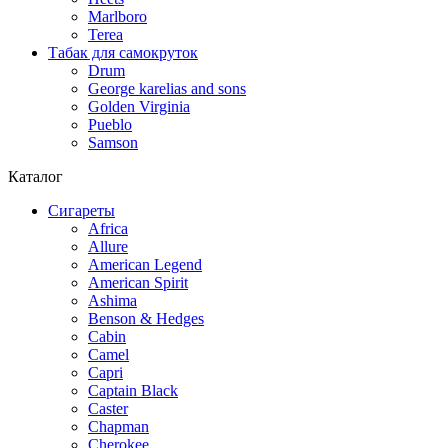
Marlboro
Terea
Табак для самокруток
Drum
George karelias and sons
Golden Virginia
Pueblo
Samson
Каталог
Сигареты
Africa
Allure
American Legend
American Spirit
Ashima
Benson & Hedges
Cabin
Camel
Capri
Captain Black
Caster
Chapman
Cherokee