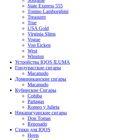
Sobranie
State Express 555
Tonino Lamborghini
Treasurer
True
USA Gold
Virginia Slims
Vogue
Von Eicken
West
Winston
Устройства IQOS ILUMA
Гондурасские сигары
Macanudo
Доминиканские сигары
Macanudo
Кубинские Сигары
Cohiba
Partagas
Romeo y Julieta
Никарагуанские сигары
Don Tomas
Reposado
Стики для IQOS
Heets