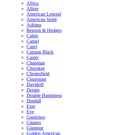
Africa
Allure
American Legend
American Spirit
Ashima
Benson & Hedges
Cabin
Camel
Capri
Captain Black
Caster
Chapman
Cherokee
Chesterfield
Cigaronne
Davidoff
Denim
Double Happiness
Dunhill
Esse
Eve
Gauloises
Gitanes
Glamour
Golden American