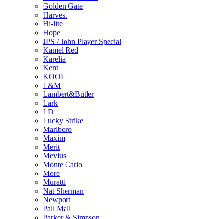
Golden Gate
Harvest
Hi-lite
Hope
JPS / John Player Special
Kamel Red
Karelia
Kent
KOOL
L&M
Lambert&Butler
Lark
LD
Lucky Strike
Marlboro
Maxim
Merit
Mevius
Monte Carlo
More
Muratti
Nat Sherman
Newport
Pall Mall
Parker & Simpson