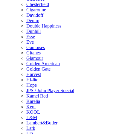
Chesterfield
Cigaronne
Davidoff
Denim
Double Happiness
Dunhill
Esse
Eve
Gauloises
Gitanes
Glamour
Golden American
Golden Gate
Harvest
Hi-lite
Hope
JPS / John Player Special
Kamel Red
Karelia
Kent
KOOL
L&M
Lambert&Butler
Lark
LD