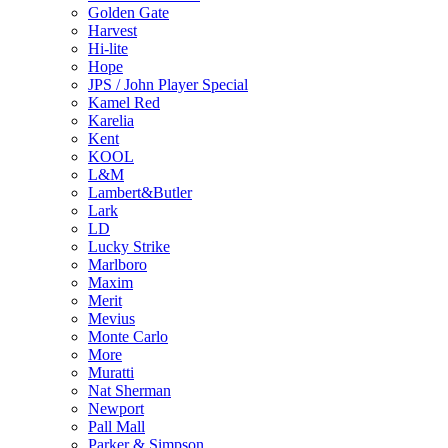
Golden Gate
Harvest
Hi-lite
Hope
JPS / John Player Special
Kamel Red
Karelia
Kent
KOOL
L&M
Lambert&Butler
Lark
LD
Lucky Strike
Marlboro
Maxim
Merit
Mevius
Monte Carlo
More
Muratti
Nat Sherman
Newport
Pall Mall
Parker & Simpson