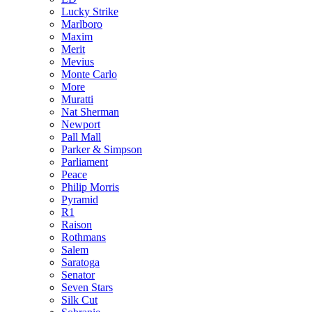
Lucky Strike
Marlboro
Maxim
Merit
Mevius
Monte Carlo
More
Muratti
Nat Sherman
Newport
Pall Mall
Parker & Simpson
Parliament
Peace
Philip Morris
Pyramid
R1
Raison
Rothmans
Salem
Saratoga
Senator
Seven Stars
Silk Cut