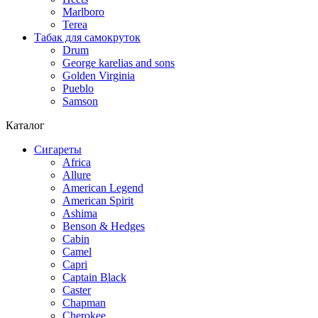
Marlboro
Terea
Табак для самокруток
Drum
George karelias and sons
Golden Virginia
Pueblo
Samson
Каталог
Сигареты
Africa
Allure
American Legend
American Spirit
Ashima
Benson & Hedges
Cabin
Camel
Capri
Captain Black
Caster
Chapman
Cherokee