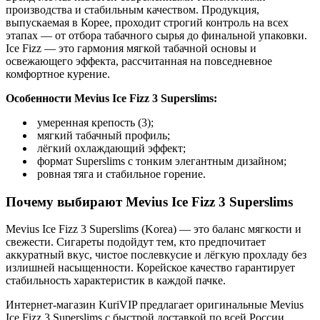
производства и стабильным качеством. Продукция,
выпускаемая в Корее, проходит строгий контроль на всех
этапах — от отбора табачного сырья до финальной упаковки.
Ice Fizz — это гармония мягкой табачной основы и
освежающего эффекта, рассчитанная на повседневное
комфортное курение.
Особенности Mevius Ice Fizz 3 Superslims:
умеренная крепость (3);
мягкий табачный профиль;
лёгкий охлаждающий эффект;
формат Superslims с тонким элегантным дизайном;
ровная тяга и стабильное горение.
Почему выбирают Mevius Ice Fizz 3 Superslims
Mevius Ice Fizz 3 Superslims (Korea) — это баланс мягкости и
свежести. Сигареты подойдут тем, кто предпочитает
аккуратный вкус, чистое послевкусие и лёгкую прохладу без
излишней насыщенности. Корейское качество гарантирует
стабильность характеристик в каждой пачке.
Интернет-магазин KuriVIP предлагает оригинальные Mevius
Ice Fizz 3 Superslims с быстрой доставкой по всей России.