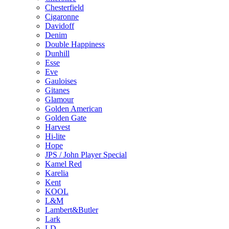
Chesterfield
Cigaronne
Davidoff
Denim
Double Happiness
Dunhill
Esse
Eve
Gauloises
Gitanes
Glamour
Golden American
Golden Gate
Harvest
Hi-lite
Hope
JPS / John Player Special
Kamel Red
Karelia
Kent
KOOL
L&M
Lambert&Butler
Lark
LD