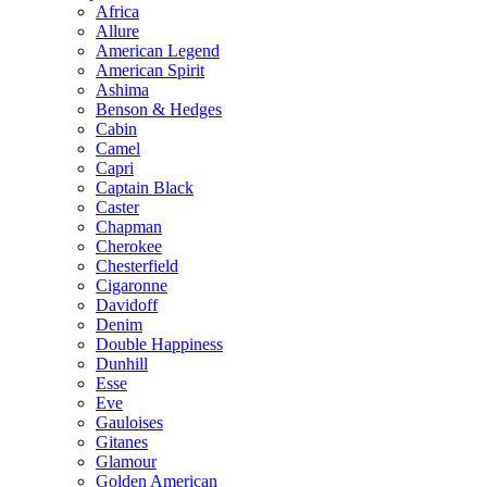
Africa
Allure
American Legend
American Spirit
Ashima
Benson & Hedges
Cabin
Camel
Capri
Captain Black
Caster
Chapman
Cherokee
Chesterfield
Cigaronne
Davidoff
Denim
Double Happiness
Dunhill
Esse
Eve
Gauloises
Gitanes
Glamour
Golden American