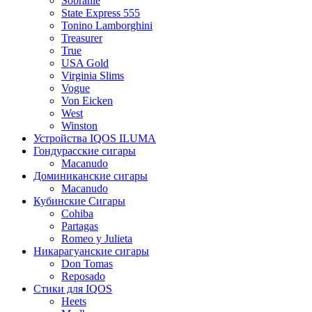
Sobranie
State Express 555
Tonino Lamborghini
Treasurer
True
USA Gold
Virginia Slims
Vogue
Von Eicken
West
Winston
Устройства IQOS ILUMA
Гондурасские сигары
Macanudo
Доминиканские сигары
Macanudo
Кубинские Сигары
Cohiba
Partagas
Romeo y Julieta
Никарагуанские сигары
Don Tomas
Reposado
Стики для IQOS
Heets