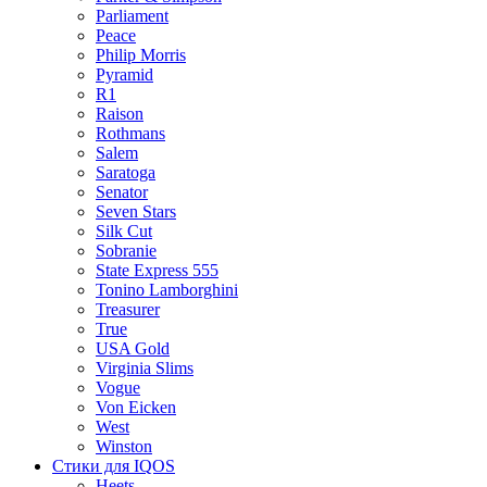
Parliament
Peace
Philip Morris
Pyramid
R1
Raison
Rothmans
Salem
Saratoga
Senator
Seven Stars
Silk Cut
Sobranie
State Express 555
Tonino Lamborghini
Treasurer
True
USA Gold
Virginia Slims
Vogue
Von Eicken
West
Winston
Стики для IQOS
Heets