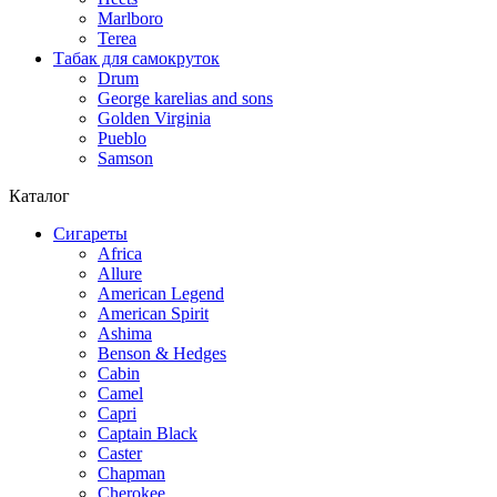
Marlboro
Terea
Табак для самокруток
Drum
George karelias and sons
Golden Virginia
Pueblo
Samson
Каталог
Сигареты
Africa
Allure
American Legend
American Spirit
Ashima
Benson & Hedges
Cabin
Camel
Capri
Captain Black
Caster
Chapman
Cherokee