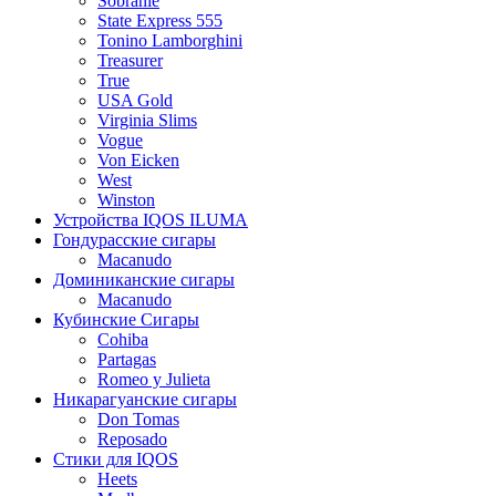
Sobranie
State Express 555
Tonino Lamborghini
Treasurer
True
USA Gold
Virginia Slims
Vogue
Von Eicken
West
Winston
Устройства IQOS ILUMA
Гондурасские сигары
Macanudo
Доминиканские сигары
Macanudo
Кубинские Сигары
Cohiba
Partagas
Romeo y Julieta
Никарагуанские сигары
Don Tomas
Reposado
Стики для IQOS
Heets