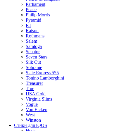
Parliament
Peace
Philip Morris
Pyramid
R1
Raison
Rothmans
Salem
Saratoga
Senator
Seven Stars
Silk Cut
Sobranie
State Express 555
Tonino Lamborghini
Treasurer
True
USA Gold
Virginia Slims
Vogue
Von Eicken
West
Winston
Стики для IQOS
Heets