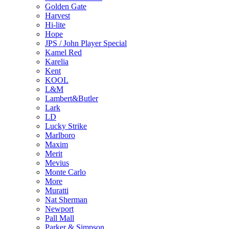
Golden Gate
Harvest
Hi-lite
Hope
JPS / John Player Special
Kamel Red
Karelia
Kent
KOOL
L&M
Lambert&Butler
Lark
LD
Lucky Strike
Marlboro
Maxim
Merit
Mevius
Monte Carlo
More
Muratti
Nat Sherman
Newport
Pall Mall
Parker & Simpson