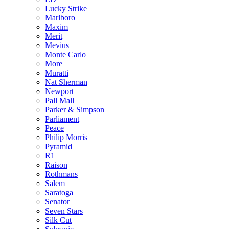
Lucky Strike
Marlboro
Maxim
Merit
Mevius
Monte Carlo
More
Muratti
Nat Sherman
Newport
Pall Mall
Parker & Simpson
Parliament
Peace
Philip Morris
Pyramid
R1
Raison
Rothmans
Salem
Saratoga
Senator
Seven Stars
Silk Cut