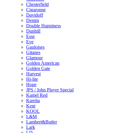
Chesterfield
Cigaronne
Davidoff
Denim
Double Happiness
Dunhill
Esse
Eve
Gauloises
Gitanes
Glamour
Golden American
Golden Gate
Harvest
Hi-lite
Hope
JPS / John Player Special
Kamel Red
Karelia
Kent
KOOL
L&M
Lambert&Butler
Lark
LD