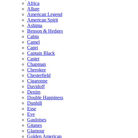
Africa
Allure
American Legend
American Spirit
Ashima
Benson & Hedges
Cabin
Camel
Capri
Captain Black
Caster
Chapman
Cherokee
Chesterfield
Cigaronne
Davidoff
Denim
Double Happiness
Dunhill
Esse
Eve
Gauloises
Gitanes
Glamour
Golden American