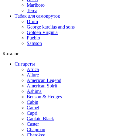
Marlboro
Terea
Табак для самокруток
Drum
George karelias and sons
Golden Virginia
Pueblo
Samson
Каталог
Сигареты
Africa
Allure
American Legend
American Spirit
Ashima
Benson & Hedges
Cabin
Camel
Capri
Captain Black
Caster
Chapman
Cherokee