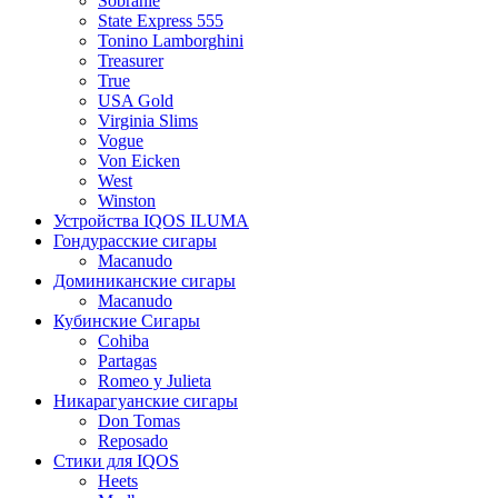
Sobranie
State Express 555
Tonino Lamborghini
Treasurer
True
USA Gold
Virginia Slims
Vogue
Von Eicken
West
Winston
Устройства IQOS ILUMA
Гондурасские сигары
Macanudo
Доминиканские сигары
Macanudo
Кубинские Сигары
Cohiba
Partagas
Romeo y Julieta
Никарагуанские сигары
Don Tomas
Reposado
Стики для IQOS
Heets