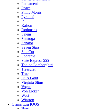
Parliament
Peace
Philip Morris
Pyramid
R1
Raison
Rothmans
Salem
Saratoga
Senator
Seven Stars
Silk Cut
Sobranie
State Express 555
Tonino Lamborghini
Treasurer
True
USA Gold
Virginia Slims
Vogue
Von Eicken
West
Winston
Стики для IQOS
Heets