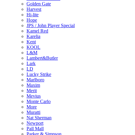
Golden Gate
Harvest
Hi-lite
Hope
JPS / John Player Special
Kamel Red
Karelia
Kent
KOOL
L&M
Lambert&Butler
Lark
LD
Lucky Strike
Marlboro
Maxim
Merit
Mevius
Monte Carlo
More
Muratti
Nat Sherman
Newport
Pall Mall
Parker & Simpson