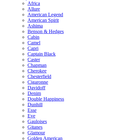
Africa
Allure
American Legend
American Spirit
Ashima
Benson & Hedges
Cabin
Camel
Capri
Captain Black
Caster
Chapman
Cherokee
Chesterfield
Cigaronne
Davidoff
Denim
Double Happiness
Dunhill
Esse
Eve
Gauloises
Gitanes
Glamour
Golden American