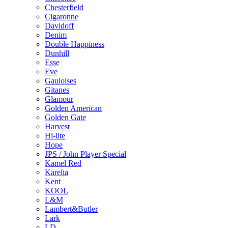
Chesterfield
Cigaronne
Davidoff
Denim
Double Happiness
Dunhill
Esse
Eve
Gauloises
Gitanes
Glamour
Golden American
Golden Gate
Harvest
Hi-lite
Hope
JPS / John Player Special
Kamel Red
Karelia
Kent
KOOL
L&M
Lambert&Butler
Lark
LD