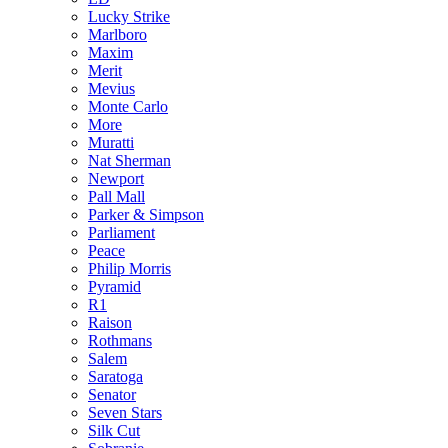
Lucky Strike
Marlboro
Maxim
Merit
Mevius
Monte Carlo
More
Muratti
Nat Sherman
Newport
Pall Mall
Parker & Simpson
Parliament
Peace
Philip Morris
Pyramid
R1
Raison
Rothmans
Salem
Saratoga
Senator
Seven Stars
Silk Cut