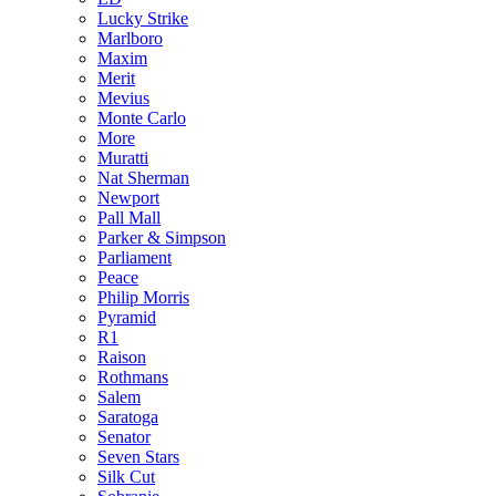
Lucky Strike
Marlboro
Maxim
Merit
Mevius
Monte Carlo
More
Muratti
Nat Sherman
Newport
Pall Mall
Parker & Simpson
Parliament
Peace
Philip Morris
Pyramid
R1
Raison
Rothmans
Salem
Saratoga
Senator
Seven Stars
Silk Cut