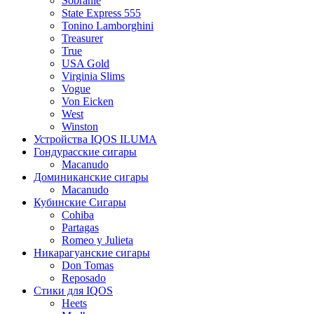
Sobranie
State Express 555
Tonino Lamborghini
Treasurer
True
USA Gold
Virginia Slims
Vogue
Von Eicken
West
Winston
Устройства IQOS ILUMA
Гондурасские сигары
Macanudo
Доминиканские сигары
Macanudo
Кубинские Сигары
Cohiba
Partagas
Romeo y Julieta
Никарагуанские сигары
Don Tomas
Reposado
Стики для IQOS
Heets