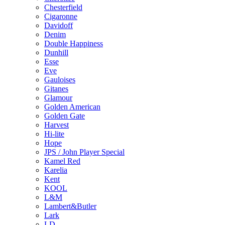
Chesterfield
Cigaronne
Davidoff
Denim
Double Happiness
Dunhill
Esse
Eve
Gauloises
Gitanes
Glamour
Golden American
Golden Gate
Harvest
Hi-lite
Hope
JPS / John Player Special
Kamel Red
Karelia
Kent
KOOL
L&M
Lambert&Butler
Lark
LD