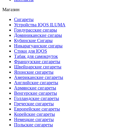
Магазин
Сигареты
Устройства IQOS ILUMA
Гондурасские сигары
Доминиканские сигары
Кубинские Сигары
Никарагуанские сигары
Стики для IQOS
Табак для самокруток
Французские сигареты
Швейцарские сигареты
Японские сигареты
Американские сигареты
Английские сигареты
Армянские сигареты
Венгерские сигареты
Голландские сигареты
Греческие сигареты
Европейские сигареты
Корейские сигареты
Немецкие сигареты
Польские сигареты