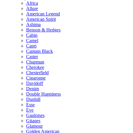
Africa
Allure
American Legend
American Spirit
Ashima
Benson & Hedges
Cabin
Camel
Capri
Captain Black
Caster
Chapman
Cherokee
Chesterfield
Cigaronne
Davidoff
Denim
Double Happiness
Dunhill
Esse
Eve
Gauloises
Gitanes
Glamour
Golden American