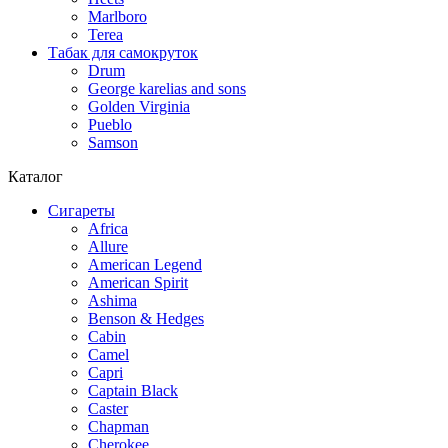
Marlboro
Terea
Табак для самокруток
Drum
George karelias and sons
Golden Virginia
Pueblo
Samson
Каталог
Сигареты
Africa
Allure
American Legend
American Spirit
Ashima
Benson & Hedges
Cabin
Camel
Capri
Captain Black
Caster
Chapman
Cherokee