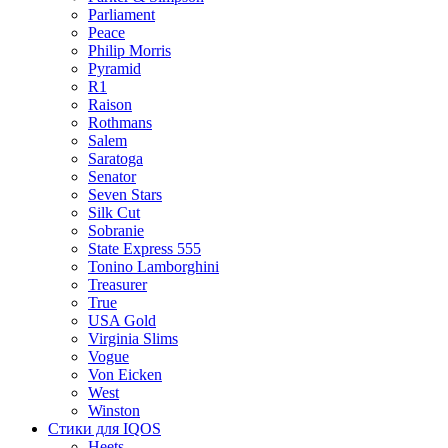
Parliament
Peace
Philip Morris
Pyramid
R1
Raison
Rothmans
Salem
Saratoga
Senator
Seven Stars
Silk Cut
Sobranie
State Express 555
Tonino Lamborghini
Treasurer
True
USA Gold
Virginia Slims
Vogue
Von Eicken
West
Winston
Стики для IQOS
Heets