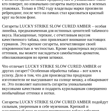
кто поверит, но изначально сигареты выпускались в зеленых
упаковках. Только в 1942 году владельцы марки произвели
ребрендинг, после чего на пачках стал красоваться красный
круг на белом фоне.
Сигареты LUCKY STRIKE SLOW CURED AMBER – особая
линейка, предназначенная для истинных ценителей табачного
вкуса. Насыщенные, терпкие, с отчетливым вкусом
качественного табака, они привлекают внимание настоящих
гурманов. Это крепкие сигареты, впечатляющие своей
откровенностью и честностью. Кроме характерных вкусовых
оттенков, вы можете насладиться самобытным ароматом,
обволакивающим во время затяжки.
Что отличает LUCKY STRIKE SLOW CURED AMBER от
других сигарет? Особенная обработка табака – вот ключ к
успеху. Дело в том, что для производства продукции
изготовители не высушивают на солнце мешку, а обжаривают
ее. Это позволяет наполнить сигареты уникальными
вкусовыми качествами и подарить курильщикам совершенно
необычайные оттенки и нотки.
Сигареты LUCKY STRIKE SLOW CURED AMBER подойдут
сильным, уверенным в себе мужчинам. Крепкий и
насыщенный вкус высококачественного табака взбодрит,