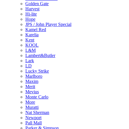
Golden Gate
Harvest
Hi-lite
Hope
JPS / John Player Special
Kamel Red
Karelia
Kent
KOOL
L&M
Lambert&Butler
Lark
LD
Lucky Strike
Marlboro
Maxim
Merit
Mevius
Monte Carlo
More
Muratti
Nat Sherman
Newport
Pall Mall
Parker & Simpson