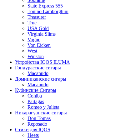
Sobranie
State Express 555
Tonino Lamborghini
Treasurer
True
USA Gold
Virginia Slims
Vogue
Von Eicken
West
Winston
Устройства IQOS ILUMA
Гондурасские сигары
Macanudo
Доминиканские сигары
Macanudo
Кубинские Сигары
Cohiba
Partagas
Romeo y Julieta
Никарагуанские сигары
Don Tomas
Reposado
Стики для IQOS
Heets