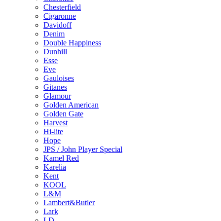
Chesterfield
Cigaronne
Davidoff
Denim
Double Happiness
Dunhill
Esse
Eve
Gauloises
Gitanes
Glamour
Golden American
Golden Gate
Harvest
Hi-lite
Hope
JPS / John Player Special
Kamel Red
Karelia
Kent
KOOL
L&M
Lambert&Butler
Lark
LD