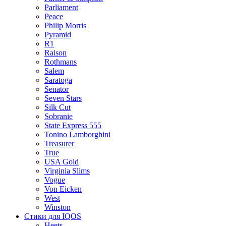
Parliament
Peace
Philip Morris
Pyramid
R1
Raison
Rothmans
Salem
Saratoga
Senator
Seven Stars
Silk Cut
Sobranie
State Express 555
Tonino Lamborghini
Treasurer
True
USA Gold
Virginia Slims
Vogue
Von Eicken
West
Winston
Стики для IQOS
Heets