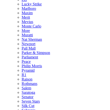
Lucky Strike
Marlboro
Maxim
Merit
Mevius
Monte Carlo
More
Muratti
Nat Sherman
Newport
Pall Mall
Parker & Simpson
Parliament
Peace
Philip Morris
Pyramid
R1
Raison
Rothmans
Salem
Saratoga
Senator
Seven Stars
Silk Cut