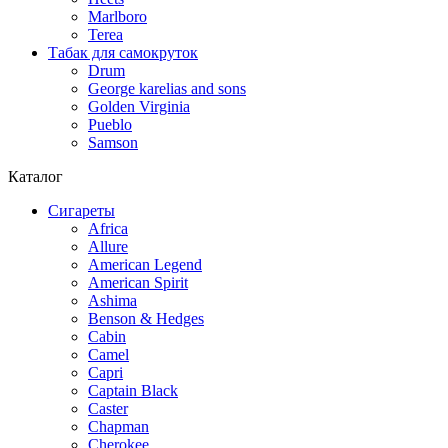
Marlboro
Terea
Табак для самокруток
Drum
George karelias and sons
Golden Virginia
Pueblo
Samson
Каталог
Сигареты
Africa
Allure
American Legend
American Spirit
Ashima
Benson & Hedges
Cabin
Camel
Capri
Captain Black
Caster
Chapman
Cherokee