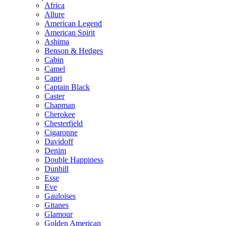
Africa
Allure
American Legend
American Spirit
Ashima
Benson & Hedges
Cabin
Camel
Capri
Captain Black
Caster
Chapman
Cherokee
Chesterfield
Cigaronne
Davidoff
Denim
Double Happiness
Dunhill
Esse
Eve
Gauloises
Gitanes
Glamour
Golden American