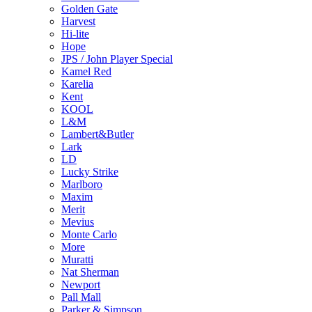
Golden Gate
Harvest
Hi-lite
Hope
JPS / John Player Special
Kamel Red
Karelia
Kent
KOOL
L&M
Lambert&Butler
Lark
LD
Lucky Strike
Marlboro
Maxim
Merit
Mevius
Monte Carlo
More
Muratti
Nat Sherman
Newport
Pall Mall
Parker & Simpson