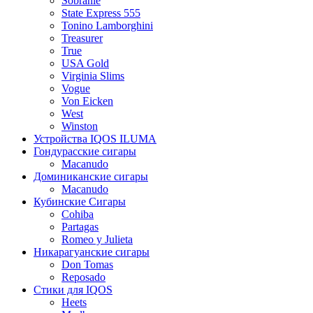
Sobranie
State Express 555
Tonino Lamborghini
Treasurer
True
USA Gold
Virginia Slims
Vogue
Von Eicken
West
Winston
Устройства IQOS ILUMA
Гондурасские сигары
Macanudo
Доминиканские сигары
Macanudo
Кубинские Сигары
Cohiba
Partagas
Romeo y Julieta
Никарагуанские сигары
Don Tomas
Reposado
Стики для IQOS
Heets