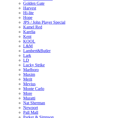
Golden Gate
Harvest
Hi-lite
Hope
JPS / John Player Special
Kamel Red
Karelia
Kent
KOOL
L&M
Lambert&Butler
Lark
LD
Lucky Strike
Marlboro
Maxim
Merit
Mevius
Monte Carlo
More
Muratti
Nat Sherman
Newport
Pall Mall
Parker & Simpson