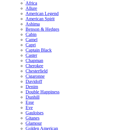
Africa
Allure
American Legend
American Spirit
Ashima
Benson & Hedges
Cabin
Camel
Capri
Captain Black
Caster
Chapman
Cherokee
Chesterfield
Cigaronne
Davidoff
Denim
Double Happiness
Dunhill
Esse
Eve
Gauloises
Gitanes
Glamour
Golden American