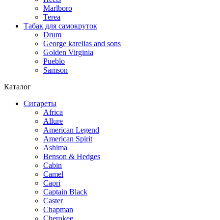
Marlboro
Terea
Табак для самокруток
Drum
George karelias and sons
Golden Virginia
Pueblo
Samson
Каталог
Сигареты
Africa
Allure
American Legend
American Spirit
Ashima
Benson & Hedges
Cabin
Camel
Capri
Captain Black
Caster
Chapman
Cherokee