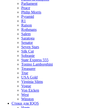
Parliament
Peace
Philip Morris
Pyramid
R1
Raison
Rothmans
Salem
Saratoga
Senator
Seven Stars
Silk Cut
Sobranie
State Express 555
Tonino Lamborghini
Treasurer
True
USA Gold
Virginia Slims
Vogue
Von Eicken
West
Winston
Стики для IQOS
Heets