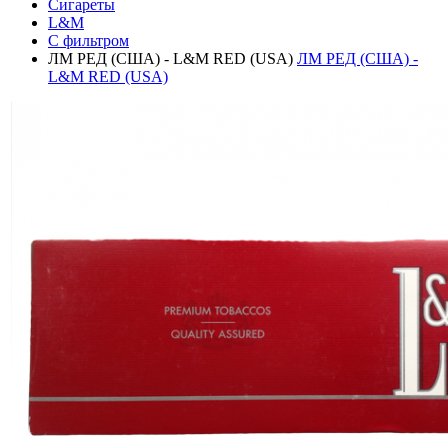
Сигареты
L&M
С фильтром
ЛМ РЕД (США) - L&M RED (USA)
ЛМ РЕД (США) -
L&M RED (USA)