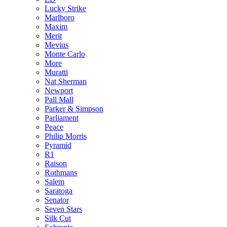
Lucky Strike
Marlboro
Maxim
Merit
Mevius
Monte Carlo
More
Muratti
Nat Sherman
Newport
Pall Mall
Parker & Simpson
Parliament
Peace
Philip Morris
Pyramid
R1
Raison
Rothmans
Salem
Saratoga
Senator
Seven Stars
Silk Cut