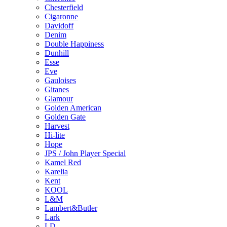
Chesterfield
Cigaronne
Davidoff
Denim
Double Happiness
Dunhill
Esse
Eve
Gauloises
Gitanes
Glamour
Golden American
Golden Gate
Harvest
Hi-lite
Hope
JPS / John Player Special
Kamel Red
Karelia
Kent
KOOL
L&M
Lambert&Butler
Lark
LD