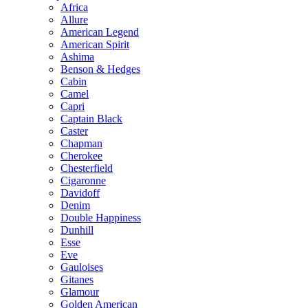
Africa
Allure
American Legend
American Spirit
Ashima
Benson & Hedges
Cabin
Camel
Capri
Captain Black
Caster
Chapman
Cherokee
Chesterfield
Cigaronne
Davidoff
Denim
Double Happiness
Dunhill
Esse
Eve
Gauloises
Gitanes
Glamour
Golden American