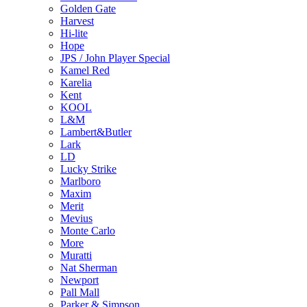
Golden Gate
Harvest
Hi-lite
Hope
JPS / John Player Special
Kamel Red
Karelia
Kent
KOOL
L&M
Lambert&Butler
Lark
LD
Lucky Strike
Marlboro
Maxim
Merit
Mevius
Monte Carlo
More
Muratti
Nat Sherman
Newport
Pall Mall
Parker & Simpson