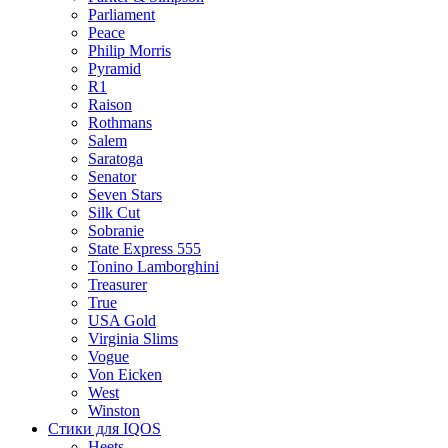
Parliament
Peace
Philip Morris
Pyramid
R1
Raison
Rothmans
Salem
Saratoga
Senator
Seven Stars
Silk Cut
Sobranie
State Express 555
Tonino Lamborghini
Treasurer
True
USA Gold
Virginia Slims
Vogue
Von Eicken
West
Winston
Стики для IQOS
Heets