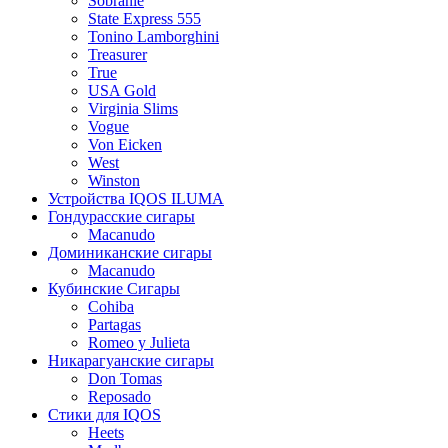
Sobranie
State Express 555
Tonino Lamborghini
Treasurer
True
USA Gold
Virginia Slims
Vogue
Von Eicken
West
Winston
Устройства IQOS ILUMA
Гондурасские сигары
Macanudo
Доминиканские сигары
Macanudo
Кубинские Сигары
Cohiba
Partagas
Romeo y Julieta
Никарагуанские сигары
Don Tomas
Reposado
Стики для IQOS
Heets