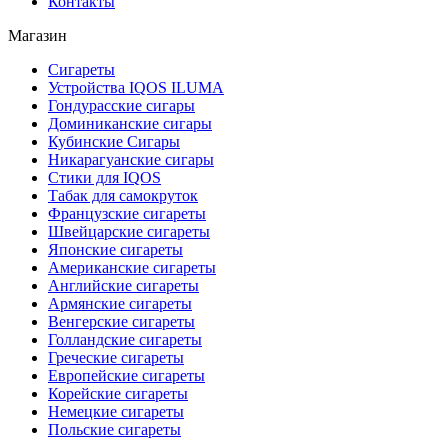
Контакты
Магазин
Сигареты
Устройства IQOS ILUMA
Гондурасские сигары
Доминиканские сигары
Кубинские Сигары
Никарагуанские сигары
Стики для IQOS
Табак для самокруток
Французские сигареты
Швейцарские сигареты
Японские сигареты
Американские сигареты
Английские сигареты
Армянские сигареты
Венгерские сигареты
Голландские сигареты
Греческие сигареты
Европейские сигареты
Корейские сигареты
Немецкие сигареты
Польские сигареты