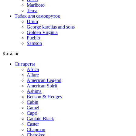
Marlboro
Terea
Табак для самокруток
Drum
George karelias and sons
Golden Virginia
Pueblo
Samson
Каталог
Сигареты
Africa
Allure
American Legend
American Spirit
Ashima
Benson & Hedges
Cabin
Camel
Capri
Captain Black
Caster
Chapman
Cherokee