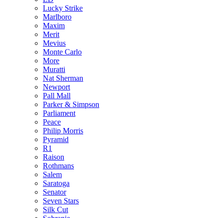
Lucky Strike
Marlboro
Maxim
Merit
Mevius
Monte Carlo
More
Muratti
Nat Sherman
Newport
Pall Mall
Parker & Simpson
Parliament
Peace
Philip Morris
Pyramid
R1
Raison
Rothmans
Salem
Saratoga
Senator
Seven Stars
Silk Cut