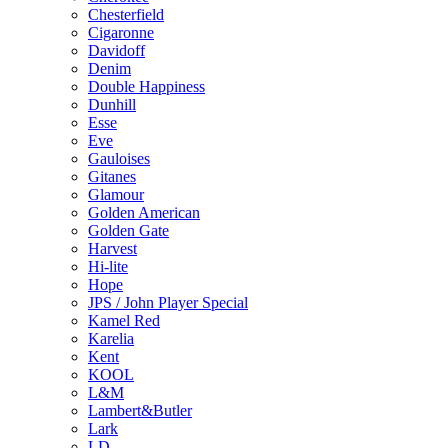
Chesterfield
Cigaronne
Davidoff
Denim
Double Happiness
Dunhill
Esse
Eve
Gauloises
Gitanes
Glamour
Golden American
Golden Gate
Harvest
Hi-lite
Hope
JPS / John Player Special
Kamel Red
Karelia
Kent
KOOL
L&M
Lambert&Butler
Lark
LD