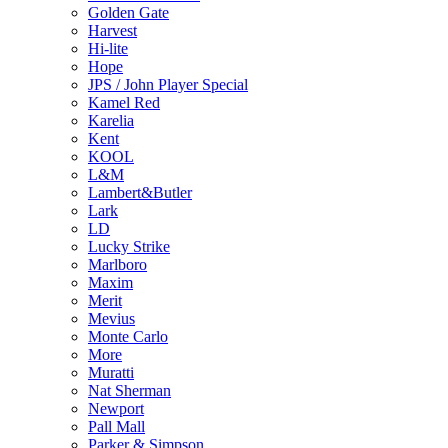
Golden Gate
Harvest
Hi-lite
Hope
JPS / John Player Special
Kamel Red
Karelia
Kent
KOOL
L&M
Lambert&Butler
Lark
LD
Lucky Strike
Marlboro
Maxim
Merit
Mevius
Monte Carlo
More
Muratti
Nat Sherman
Newport
Pall Mall
Parker & Simpson