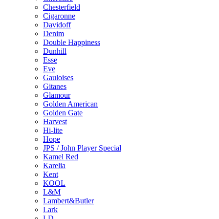
Chesterfield
Cigaronne
Davidoff
Denim
Double Happiness
Dunhill
Esse
Eve
Gauloises
Gitanes
Glamour
Golden American
Golden Gate
Harvest
Hi-lite
Hope
JPS / John Player Special
Kamel Red
Karelia
Kent
KOOL
L&M
Lambert&Butler
Lark
LD