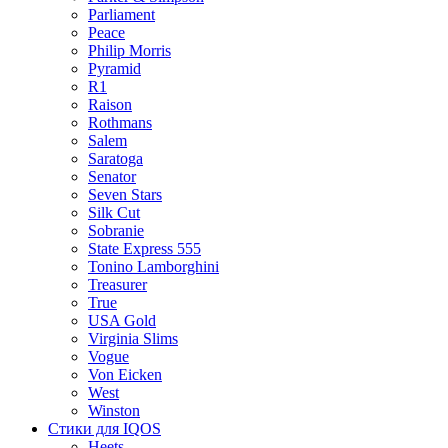
Parliament
Peace
Philip Morris
Pyramid
R1
Raison
Rothmans
Salem
Saratoga
Senator
Seven Stars
Silk Cut
Sobranie
State Express 555
Tonino Lamborghini
Treasurer
True
USA Gold
Virginia Slims
Vogue
Von Eicken
West
Winston
Стики для IQOS
Heets