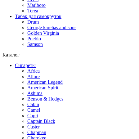
Marlboro
Terea
Табак для самокруток
Drum
George karelias and sons
Golden Virginia
Pueblo
Samson
Каталог
Сигареты
Africa
Allure
American Legend
American Spirit
Ashima
Benson & Hedges
Cabin
Camel
Capri
Captain Black
Caster
Chapman
Cherokee