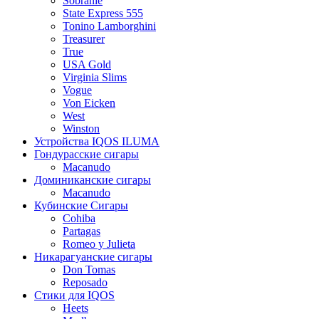
Sobranie
State Express 555
Tonino Lamborghini
Treasurer
True
USA Gold
Virginia Slims
Vogue
Von Eicken
West
Winston
Устройства IQOS ILUMA
Гондурасские сигары
Macanudo
Доминиканские сигары
Macanudo
Кубинские Сигары
Cohiba
Partagas
Romeo y Julieta
Никарагуанские сигары
Don Tomas
Reposado
Стики для IQOS
Heets