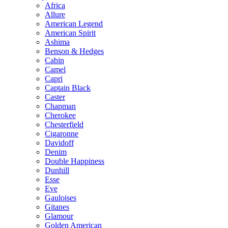
Africa
Allure
American Legend
American Spirit
Ashima
Benson & Hedges
Cabin
Camel
Capri
Captain Black
Caster
Chapman
Cherokee
Chesterfield
Cigaronne
Davidoff
Denim
Double Happiness
Dunhill
Esse
Eve
Gauloises
Gitanes
Glamour
Golden American