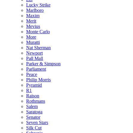
Lucky Strike
Marlboro
Maxim
Merit
Mevius
Monte Carlo
More
Muratti
Nat Sherman
Newport
Pall Mall
Parker & Simpson
Parliament
Peace
Philip Morris
Pyramid
R1
Raison
Rothmans
Salem
Saratoga
Senator
Seven Stars
Silk Cut