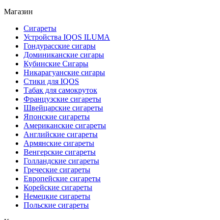
Магазин
Сигареты
Устройства IQOS ILUMA
Гондурасские сигары
Доминиканские сигары
Кубинские Сигары
Никарагуанские сигары
Стики для IQOS
Табак для самокруток
Французские сигареты
Швейцарские сигареты
Японские сигареты
Американские сигареты
Английские сигареты
Армянские сигареты
Венгерские сигареты
Голландские сигареты
Греческие сигареты
Европейские сигареты
Корейские сигареты
Немецкие сигареты
Польские сигареты