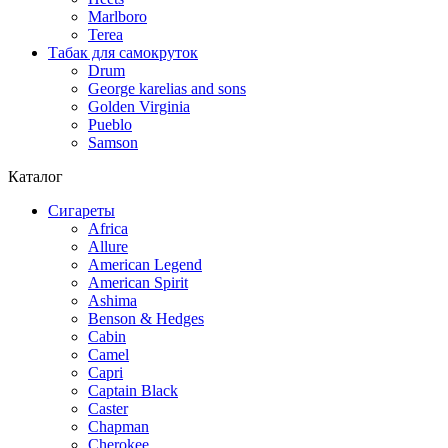
Marlboro
Terea
Табак для самокруток
Drum
George karelias and sons
Golden Virginia
Pueblo
Samson
Каталог
Сигареты
Africa
Allure
American Legend
American Spirit
Ashima
Benson & Hedges
Cabin
Camel
Capri
Captain Black
Caster
Chapman
Cherokee