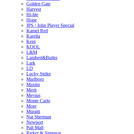
Golden Gate
Harvest
Hi-lite
Hope
JPS / John Player Special
Kamel Red
Karelia
Kent
KOOL
L&M
Lambert&Butler
Lark
LD
Lucky Strike
Marlboro
Maxim
Merit
Mevius
Monte Carlo
More
Muratti
Nat Sherman
Newport
Pall Mall
Parker & Simpson