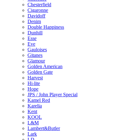
Chesterfield
Cigaronne
Davidoff
Denim
Double Happiness
Dunhill
Esse
Eve
Gauloises
Gitanes
Glamour
Golden American
Golden Gate
Harvest
Hi-lite
Hope
JPS / John Player Special
Kamel Red
Karelia
Kent
KOOL
L&M
Lambert&Butler
Lark
LD