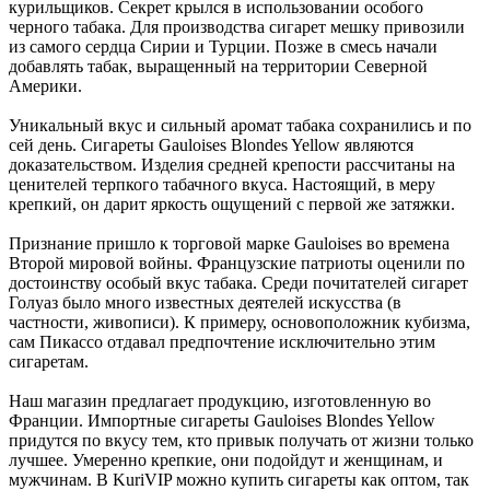
курильщиков. Секрет крылся в использовании особого
черного табака. Для производства сигарет мешку привозили
из самого сердца Сирии и Турции. Позже в смесь начали
добавлять табак, выращенный на территории Северной
Америки.
Уникальный вкус и сильный аромат табака сохранились и по
сей день. Сигареты Gauloises Blondes Yellow являются
доказательством. Изделия средней крепости рассчитаны на
ценителей терпкого табачного вкуса. Настоящий, в меру
крепкий, он дарит яркость ощущений с первой же затяжки.
Признание пришло к торговой марке Gauloises во времена
Второй мировой войны. Французские патриоты оценили по
достоинству особый вкус табака. Среди почитателей сигарет
Голуаз было много известных деятелей искусства (в
частности, живописи). К примеру, основоположник кубизма,
сам Пикассо отдавал предпочтение исключительно этим
сигаретам.
Наш магазин предлагает продукцию, изготовленную во
Франции. Импортные сигареты Gauloises Blondes Yellow
придутся по вкусу тем, кто привык получать от жизни только
лучшее. Умеренно крепкие, они подойдут и женщинам, и
мужчинам. В KuriVIP можно купить сигареты как оптом, так