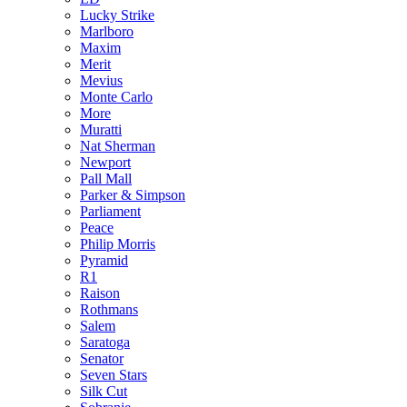
Lucky Strike
Marlboro
Maxim
Merit
Mevius
Monte Carlo
More
Muratti
Nat Sherman
Newport
Pall Mall
Parker & Simpson
Parliament
Peace
Philip Morris
Pyramid
R1
Raison
Rothmans
Salem
Saratoga
Senator
Seven Stars
Silk Cut