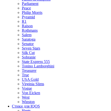
Parliament
Peace
Philip Morris
Pyramid
R1
Raison
Rothmans
Salem
Saratoga
Senator
Seven Stars
Silk Cut
Sobranie
State Express 555
Tonino Lamborghini
Treasurer
True
USA Gold
Virginia Slims
Vogue
Von Eicken
West
Winston
Стики для IQOS
Heets