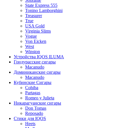
Sobranie
State Express 555
Tonino Lamborghini
Treasurer
True
USA Gold
Virginia Slims
Vogue
Von Eicken
West
Winston
Устройства IQOS ILUMA
Гондурасские сигары
Macanudo
Доминиканские сигары
Macanudo
Кубинские Сигары
Cohiba
Partagas
Romeo y Julieta
Никарагуанские сигары
Don Tomas
Reposado
Стики для IQOS
Heets