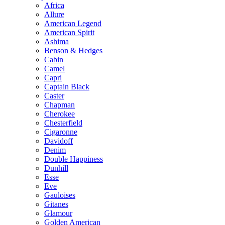
Africa
Allure
American Legend
American Spirit
Ashima
Benson & Hedges
Cabin
Camel
Capri
Captain Black
Caster
Chapman
Cherokee
Chesterfield
Cigaronne
Davidoff
Denim
Double Happiness
Dunhill
Esse
Eve
Gauloises
Gitanes
Glamour
Golden American