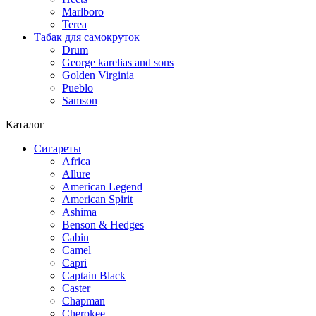
Marlboro
Terea
Табак для самокруток
Drum
George karelias and sons
Golden Virginia
Pueblo
Samson
Каталог
Сигареты
Africa
Allure
American Legend
American Spirit
Ashima
Benson & Hedges
Cabin
Camel
Capri
Captain Black
Caster
Chapman
Cherokee