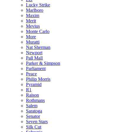
Lucky Strike
Marlboro
Maxim
Merit
Mevius
Monte Carlo
More
Muratti
Nat Sherman
Newport
Pall Mall
Parker & Simpson
Parliament
Peace
Philip Morris
Pyramid
R1
Raison
Rothmans
Salem
Saratoga
Senator
Seven Stars
Silk Cut