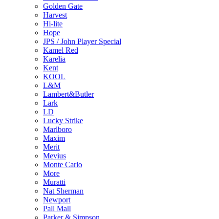
Golden Gate
Harvest
Hi-lite
Hope
JPS / John Player Special
Kamel Red
Karelia
Kent
KOOL
L&M
Lambert&Butler
Lark
LD
Lucky Strike
Marlboro
Maxim
Merit
Mevius
Monte Carlo
More
Muratti
Nat Sherman
Newport
Pall Mall
Parker & Simpson