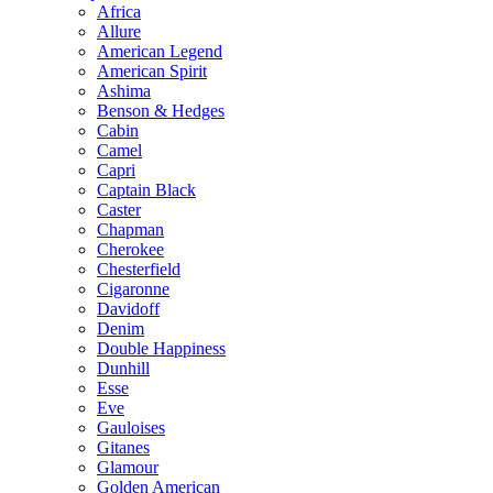
Africa
Allure
American Legend
American Spirit
Ashima
Benson & Hedges
Cabin
Camel
Capri
Captain Black
Caster
Chapman
Cherokee
Chesterfield
Cigaronne
Davidoff
Denim
Double Happiness
Dunhill
Esse
Eve
Gauloises
Gitanes
Glamour
Golden American