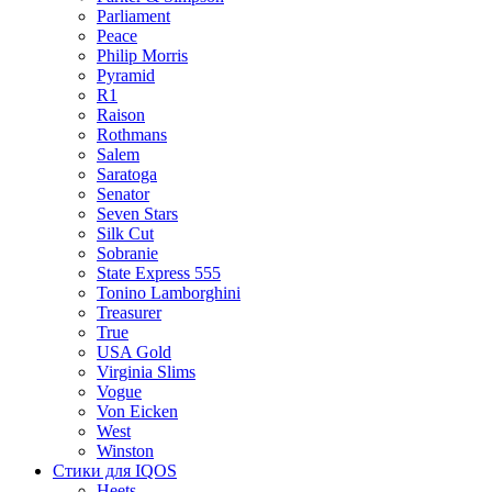
Parliament
Peace
Philip Morris
Pyramid
R1
Raison
Rothmans
Salem
Saratoga
Senator
Seven Stars
Silk Cut
Sobranie
State Express 555
Tonino Lamborghini
Treasurer
True
USA Gold
Virginia Slims
Vogue
Von Eicken
West
Winston
Стики для IQOS
Heets