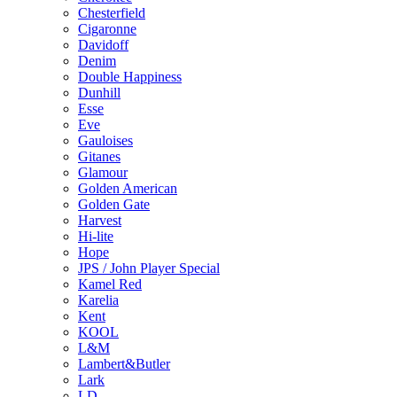
Chesterfield
Cigaronne
Davidoff
Denim
Double Happiness
Dunhill
Esse
Eve
Gauloises
Gitanes
Glamour
Golden American
Golden Gate
Harvest
Hi-lite
Hope
JPS / John Player Special
Kamel Red
Karelia
Kent
KOOL
L&M
Lambert&Butler
Lark
LD