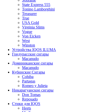
Sobranie
State Express 555
Tonino Lamborghini
Treasurer
True
USA Gold
Virginia Slims
Vogue
Von Eicken
West
Winston
Устройства IQOS ILUMA
Гондурасские сигары
Macanudo
Доминиканские сигары
Macanudo
Кубинские Сигары
Cohiba
Partagas
Romeo y Julieta
Никарагуанские сигары
Don Tomas
Reposado
Стики для IQOS
Heets