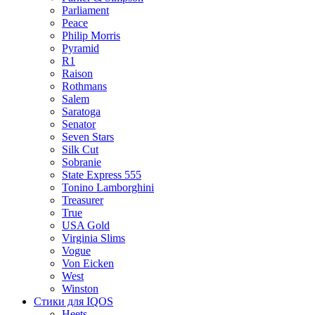
Parliament
Peace
Philip Morris
Pyramid
R1
Raison
Rothmans
Salem
Saratoga
Senator
Seven Stars
Silk Cut
Sobranie
State Express 555
Tonino Lamborghini
Treasurer
True
USA Gold
Virginia Slims
Vogue
Von Eicken
West
Winston
Стики для IQOS
Heets