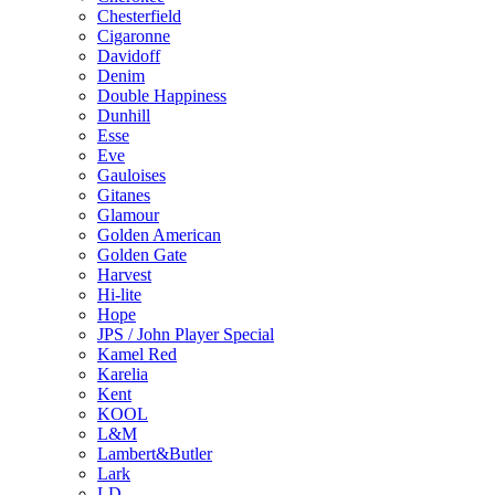
Chesterfield
Cigaronne
Davidoff
Denim
Double Happiness
Dunhill
Esse
Eve
Gauloises
Gitanes
Glamour
Golden American
Golden Gate
Harvest
Hi-lite
Hope
JPS / John Player Special
Kamel Red
Karelia
Kent
KOOL
L&M
Lambert&Butler
Lark
LD