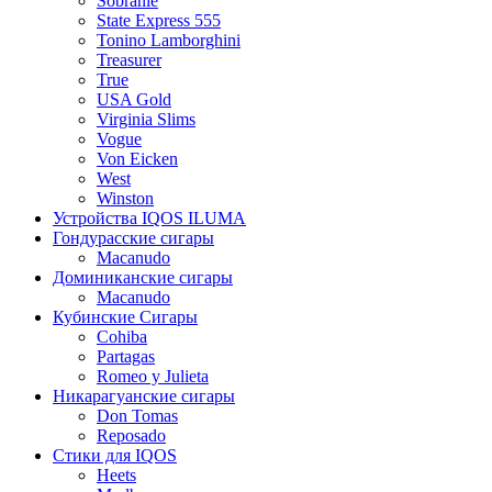
Sobranie
State Express 555
Tonino Lamborghini
Treasurer
True
USA Gold
Virginia Slims
Vogue
Von Eicken
West
Winston
Устройства IQOS ILUMA
Гондурасские сигары
Macanudo
Доминиканские сигары
Macanudo
Кубинские Сигары
Cohiba
Partagas
Romeo y Julieta
Никарагуанские сигары
Don Tomas
Reposado
Стики для IQOS
Heets