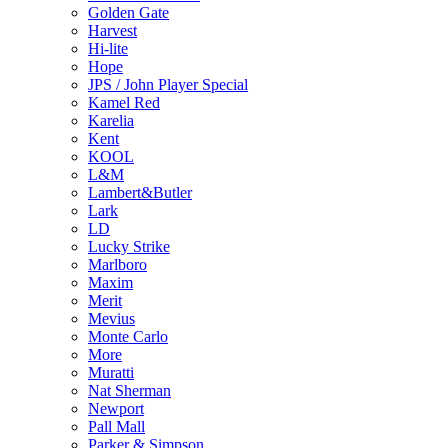
Golden Gate
Harvest
Hi-lite
Hope
JPS / John Player Special
Kamel Red
Karelia
Kent
KOOL
L&M
Lambert&Butler
Lark
LD
Lucky Strike
Marlboro
Maxim
Merit
Mevius
Monte Carlo
More
Muratti
Nat Sherman
Newport
Pall Mall
Parker & Simpson