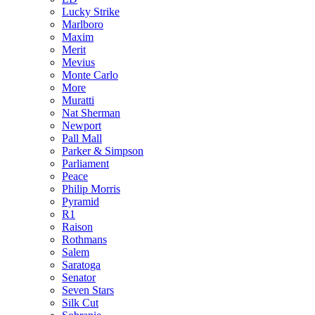
Lucky Strike
Marlboro
Maxim
Merit
Mevius
Monte Carlo
More
Muratti
Nat Sherman
Newport
Pall Mall
Parker & Simpson
Parliament
Peace
Philip Morris
Pyramid
R1
Raison
Rothmans
Salem
Saratoga
Senator
Seven Stars
Silk Cut