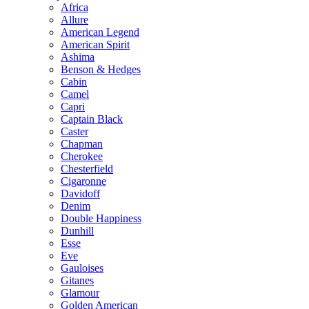
Africa
Allure
American Legend
American Spirit
Ashima
Benson & Hedges
Cabin
Camel
Capri
Captain Black
Caster
Chapman
Cherokee
Chesterfield
Cigaronne
Davidoff
Denim
Double Happiness
Dunhill
Esse
Eve
Gauloises
Gitanes
Glamour
Golden American