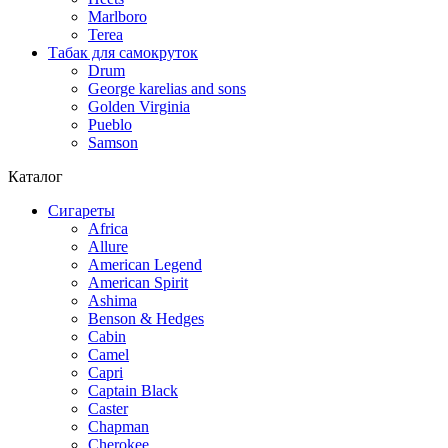
Marlboro
Terea
Табак для самокруток
Drum
George karelias and sons
Golden Virginia
Pueblo
Samson
Каталог
Сигареты
Africa
Allure
American Legend
American Spirit
Ashima
Benson & Hedges
Cabin
Camel
Capri
Captain Black
Caster
Chapman
Cherokee