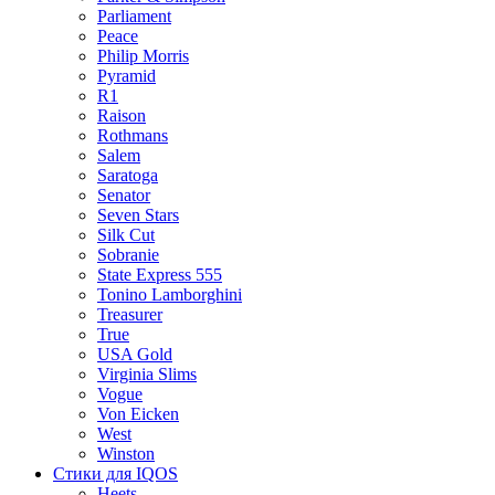
Parliament
Peace
Philip Morris
Pyramid
R1
Raison
Rothmans
Salem
Saratoga
Senator
Seven Stars
Silk Cut
Sobranie
State Express 555
Tonino Lamborghini
Treasurer
True
USA Gold
Virginia Slims
Vogue
Von Eicken
West
Winston
Стики для IQOS
Heets