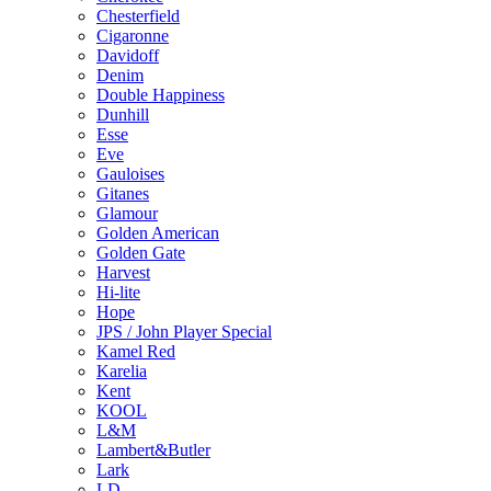
Chesterfield
Cigaronne
Davidoff
Denim
Double Happiness
Dunhill
Esse
Eve
Gauloises
Gitanes
Glamour
Golden American
Golden Gate
Harvest
Hi-lite
Hope
JPS / John Player Special
Kamel Red
Karelia
Kent
KOOL
L&M
Lambert&Butler
Lark
LD