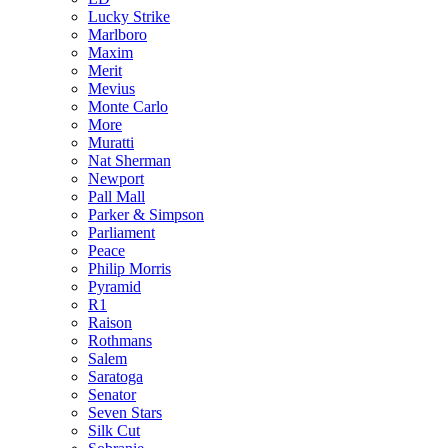
Lucky Strike
Marlboro
Maxim
Merit
Mevius
Monte Carlo
More
Muratti
Nat Sherman
Newport
Pall Mall
Parker & Simpson
Parliament
Peace
Philip Morris
Pyramid
R1
Raison
Rothmans
Salem
Saratoga
Senator
Seven Stars
Silk Cut