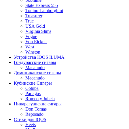
Sobranie
State Express 555
Tonino Lamborghini
Treasurer
True
USA Gold
Virginia Slims
Vogue
Von Eicken
West
Winston
Устройства IQOS ILUMA
Гондурасские сигары
Macanudo
Доминиканские сигары
Macanudo
Кубинские Сигары
Cohiba
Partagas
Romeo y Julieta
Никарагуанские сигары
Don Tomas
Reposado
Стики для IQOS
Heets