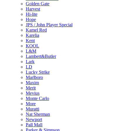
Golden Gate
Harvest
Hi-lite
Hope
JPS / John Player Special
Kamel Red
Karelia
Kent
KOOL
L&M
Lambert&Butler
Lark
LD
Lucky Strike
Marlboro
Maxim
Merit
Mevius
Monte Carlo
More
Muratti
Nat Sherman
Newport
Pall Mall
Parker & Simpson