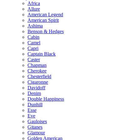
Africa
Allure
American Legend
American Spirit
Ashima
Benson & Hedges
Cabin
Camel
Capri
Captain Black
Caster
Chapman
Cherokee
Chesterfield
Cigaronne
Davidoff
Denim
Double Happiness
Dunhill
Esse
Eve
Gauloises
Gitanes
Glamour
Golden American