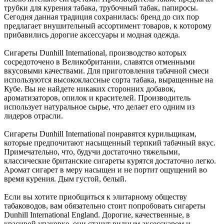
трубки для курения табака, трубочный табак, папиросы.
Сегодня данная традиция сохранилась: бренд до сих пор
предлагает внушительный ассортимент товаров, к которому
прибавились дорогие аксессуары и модная одежда.
Сигареты Dunhill International, производство которых
сосредоточено в Великобритании, славятся отменными
вкусовыми качествами. Для приготовления табачной смеси
используются высококлассные сорта табака, выращенные на
Кубе. Вы не найдете никаких сторонних добавок,
ароматизаторов, опилок и красителей. Производитель
использует натуральное сырье, что делает его одним из
лидеров отрасли.
Сигареты Dunhill International понравятся курильщикам,
которые предпочитают насыщенный терпкий табачный вкус.
Примечательно, что, будучи достаточно тяжелыми,
классические британские сигареты курятся достаточно легко.
Аромат сигарет в меру насыщен и не портит ощущений во
время курения. Дым густой, белый.
Если вы хотите приобщиться к элитарному обществу
табаководов, вам обязательно стоит попробовать сигареты
Dunhill International England. Дорогие, качественные, в
красивой упаковке, они станут видным аксессуаром и