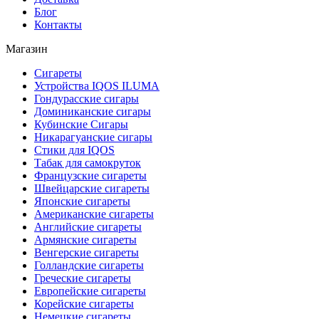
Блог
Контакты
Магазин
Сигареты
Устройства IQOS ILUMA
Гондурасские сигары
Доминиканские сигары
Кубинские Сигары
Никарагуанские сигары
Стики для IQOS
Табак для самокруток
Французские сигареты
Швейцарские сигареты
Японские сигареты
Американские сигареты
Английские сигареты
Армянские сигареты
Венгерские сигареты
Голландские сигареты
Греческие сигареты
Европейские сигареты
Корейские сигареты
Немецкие сигареты