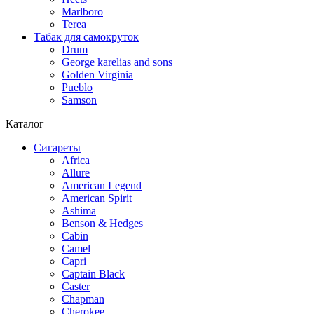
Marlboro
Terea
Табак для самокруток
Drum
George karelias and sons
Golden Virginia
Pueblo
Samson
Каталог
Сигареты
Africa
Allure
American Legend
American Spirit
Ashima
Benson & Hedges
Cabin
Camel
Capri
Captain Black
Caster
Chapman
Cherokee