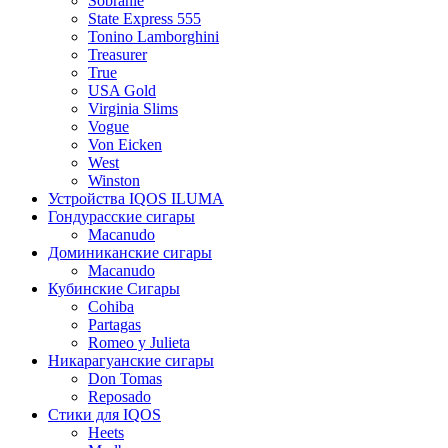
Sobranie
State Express 555
Tonino Lamborghini
Treasurer
True
USA Gold
Virginia Slims
Vogue
Von Eicken
West
Winston
Устройства IQOS ILUMA
Гондурасские сигары
Macanudo
Доминиканские сигары
Macanudo
Кубинские Сигары
Cohiba
Partagas
Romeo y Julieta
Никарагуанские сигары
Don Tomas
Reposado
Стики для IQOS
Heets