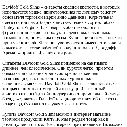
Davidoff Gold Slims – сигареты средней крепости, в которых
используется мешка, приготовленная по личному рецепту
основателя торговой марки Зино Давидова. Курительная
смесь состоит из отборных листьев темных сортов табака
Burley или Virginia. Благодаря особой технологии
ферментации готовый продукт наделен выдержанным,
насыщенным, но мягким вкусом. Курильщики отмечают, что
при курении Gold Slims не чувствуются примеси, что говорит
о высоком качестве табачной продукции марки Давидофф.
Аромат – приятный, с нотками рома.
Сигареты Davidoff Gold Slims примерно на сантиметр
длиннее, чем классические. Они курятся легко, при этом
обладают достаточным запасом крепости как для
начинающих, так и для опытных курильщиков.
Отличительная черта Davidoff Gold Slims – золотистая пачка,
которая напоминает модный аксессуар. Изысканный
аристократичный дизайн подчеркивает премиальный статус
бренда – упаковка Davidoff изящно дополняет образ своего
владельца, буквально излучая элегантность.
Купить Davidoff Gold Slims можно в интернет-магазине
табачной продукции KuriVIP. Мы продаем товар как в
розницу, так и оптом. Все сигареты оригинальные. Возможна