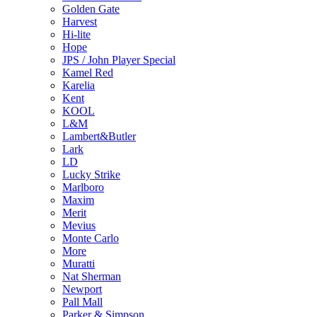
Golden Gate
Harvest
Hi-lite
Hope
JPS / John Player Special
Kamel Red
Karelia
Kent
KOOL
L&M
Lambert&Butler
Lark
LD
Lucky Strike
Marlboro
Maxim
Merit
Mevius
Monte Carlo
More
Muratti
Nat Sherman
Newport
Pall Mall
Parker & Simpson