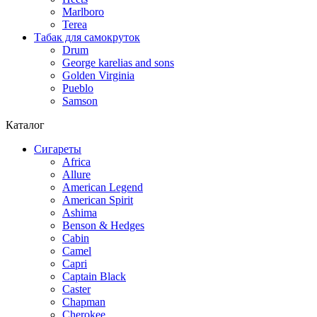
Marlboro
Terea
Табак для самокруток
Drum
George karelias and sons
Golden Virginia
Pueblo
Samson
Каталог
Сигареты
Africa
Allure
American Legend
American Spirit
Ashima
Benson & Hedges
Cabin
Camel
Capri
Captain Black
Caster
Chapman
Cherokee