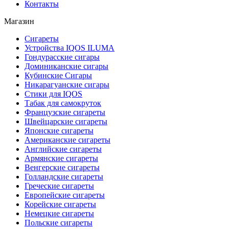
Контакты
Магазин
Сигареты
Устройства IQOS ILUMA
Гондурасские сигары
Доминиканские сигары
Кубинские Сигары
Никарагуанские сигары
Стики для IQOS
Табак для самокруток
Французские сигареты
Швейцарские сигареты
Японские сигареты
Американские сигареты
Английские сигареты
Армянские сигареты
Венгерские сигареты
Голландские сигареты
Греческие сигареты
Европейские сигареты
Корейские сигареты
Немецкие сигареты
Польские сигареты