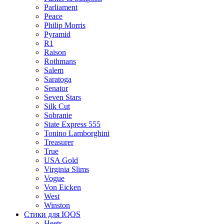
Parliament
Peace
Philip Morris
Pyramid
R1
Raison
Rothmans
Salem
Saratoga
Senator
Seven Stars
Silk Cut
Sobranie
State Express 555
Tonino Lamborghini
Treasurer
True
USA Gold
Virginia Slims
Vogue
Von Eicken
West
Winston
Стики для IQOS
Heets