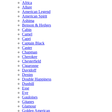
Africa
Allure
American Legend
American Spirit
Ashima
Benson & Hedges
Cabin
Camel
Capri
Captain Black
Caster
Chapman
Cherokee
Chesterfield
Cigaronne
Davidoff
Denim
Double Happiness
Dunhill
Esse
Eve
Gauloises
Gitanes
Glamour
Golden American