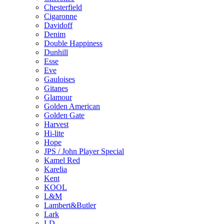
Chesterfield
Cigaronne
Davidoff
Denim
Double Happiness
Dunhill
Esse
Eve
Gauloises
Gitanes
Glamour
Golden American
Golden Gate
Harvest
Hi-lite
Hope
JPS / John Player Special
Kamel Red
Karelia
Kent
KOOL
L&M
Lambert&Butler
Lark
LD