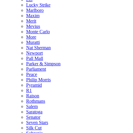
Lucky Strike
Marlboro
Maxim
Merit
Mevius
Monte Carlo
More
Muratti
Nat Sherman
Newport
Pall Mall
Parker & Simpson
Parliament
Peace
Philip Morris
Pyramid
R1
Raison
Rothmans
Salem
Saratoga
Senator
Seven Stars
Silk Cut