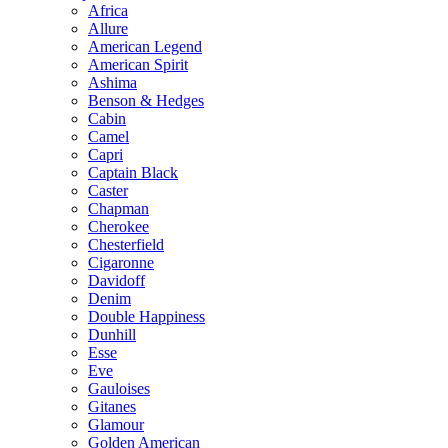
Africa
Allure
American Legend
American Spirit
Ashima
Benson & Hedges
Cabin
Camel
Capri
Captain Black
Caster
Chapman
Cherokee
Chesterfield
Cigaronne
Davidoff
Denim
Double Happiness
Dunhill
Esse
Eve
Gauloises
Gitanes
Glamour
Golden American