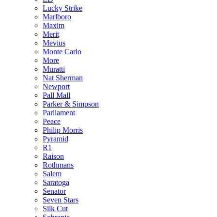
Lucky Strike
Marlboro
Maxim
Merit
Mevius
Monte Carlo
More
Muratti
Nat Sherman
Newport
Pall Mall
Parker & Simpson
Parliament
Peace
Philip Morris
Pyramid
R1
Raison
Rothmans
Salem
Saratoga
Senator
Seven Stars
Silk Cut