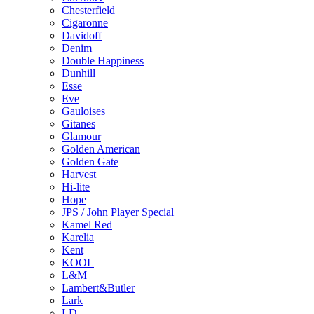
Chesterfield
Cigaronne
Davidoff
Denim
Double Happiness
Dunhill
Esse
Eve
Gauloises
Gitanes
Glamour
Golden American
Golden Gate
Harvest
Hi-lite
Hope
JPS / John Player Special
Kamel Red
Karelia
Kent
KOOL
L&M
Lambert&Butler
Lark
LD