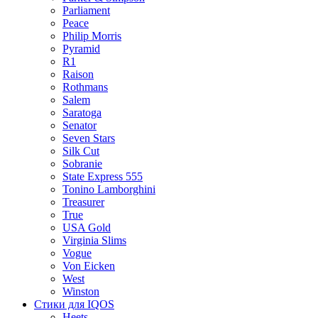
Parliament
Peace
Philip Morris
Pyramid
R1
Raison
Rothmans
Salem
Saratoga
Senator
Seven Stars
Silk Cut
Sobranie
State Express 555
Tonino Lamborghini
Treasurer
True
USA Gold
Virginia Slims
Vogue
Von Eicken
West
Winston
Стики для IQOS
Heets