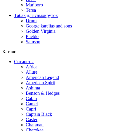
Marlboro
Terea
Табак для самокруток
Drum
George karelias and sons
Golden Virginia
Pueblo
Samson
Каталог
Сигареты
Africa
Allure
American Legend
American Spirit
Ashima
Benson & Hedges
Cabin
Camel
Capri
Captain Black
Caster
Chapman
Cherokee