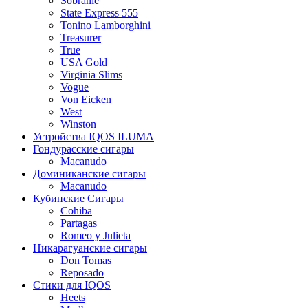
Sobranie
State Express 555
Tonino Lamborghini
Treasurer
True
USA Gold
Virginia Slims
Vogue
Von Eicken
West
Winston
Устройства IQOS ILUMA
Гондурасские сигары
Macanudo
Доминиканские сигары
Macanudo
Кубинские Сигары
Cohiba
Partagas
Romeo y Julieta
Никарагуанские сигары
Don Tomas
Reposado
Стики для IQOS
Heets