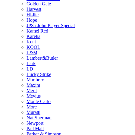
Golden Gate
Harvest
Hi-lite
Hope
JPS / John Player Special
Kamel Red
Karelia
Kent
KOOL
L&M
Lambert&Butler
Lark
LD
Lucky Strike
Marlboro
Maxim
Merit
Mevius
Monte Carlo
More
Muratti
Nat Sherman
Newport
Pall Mall
Parker & Simpson