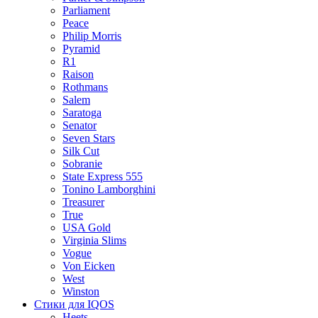
Parliament
Peace
Philip Morris
Pyramid
R1
Raison
Rothmans
Salem
Saratoga
Senator
Seven Stars
Silk Cut
Sobranie
State Express 555
Tonino Lamborghini
Treasurer
True
USA Gold
Virginia Slims
Vogue
Von Eicken
West
Winston
Стики для IQOS
Heets