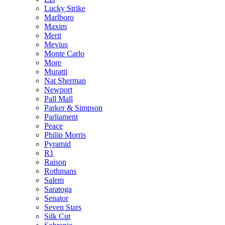
Lucky Strike
Marlboro
Maxim
Merit
Mevius
Monte Carlo
More
Muratti
Nat Sherman
Newport
Pall Mall
Parker & Simpson
Parliament
Peace
Philip Morris
Pyramid
R1
Raison
Rothmans
Salem
Saratoga
Senator
Seven Stars
Silk Cut