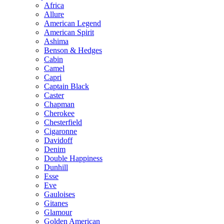
Africa
Allure
American Legend
American Spirit
Ashima
Benson & Hedges
Cabin
Camel
Capri
Captain Black
Caster
Chapman
Cherokee
Chesterfield
Cigaronne
Davidoff
Denim
Double Happiness
Dunhill
Esse
Eve
Gauloises
Gitanes
Glamour
Golden American