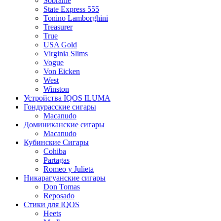
Sobranie
State Express 555
Tonino Lamborghini
Treasurer
True
USA Gold
Virginia Slims
Vogue
Von Eicken
West
Winston
Устройства IQOS ILUMA
Гондурасские сигары
Macanudo
Доминиканские сигары
Macanudo
Кубинские Сигары
Cohiba
Partagas
Romeo y Julieta
Никарагуанские сигары
Don Tomas
Reposado
Стики для IQOS
Heets