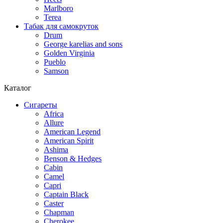
Marlboro
Terea
Табак для самокруток
Drum
George karelias and sons
Golden Virginia
Pueblo
Samson
Каталог
Сигареты
Africa
Allure
American Legend
American Spirit
Ashima
Benson & Hedges
Cabin
Camel
Capri
Captain Black
Caster
Chapman
Cherokee