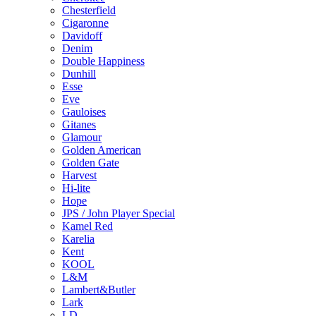
Chesterfield
Cigaronne
Davidoff
Denim
Double Happiness
Dunhill
Esse
Eve
Gauloises
Gitanes
Glamour
Golden American
Golden Gate
Harvest
Hi-lite
Hope
JPS / John Player Special
Kamel Red
Karelia
Kent
KOOL
L&M
Lambert&Butler
Lark
LD