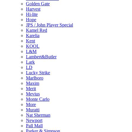
Golden Gate
Harvest
Hi-lite
Hope
JPS / John Player Special
Kamel Red
Karelia
Kent
KOOL
L&M
Lambert&Butler
Lark
LD
Lucky Strike
Marlboro
Maxim
Merit
Mevius
Monte Carlo
More
Muratti
Nat Sherman
Newport
Pall Mall
Parker & Simpson