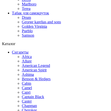
Marlboro
Terea
Табак для самокруток
Drum
George karelias and sons
Golden Virginia
Pueblo
Samson
Каталог
Сигареты
Africa
Allure
American Legend
American Spirit
Ashima
Benson & Hedges
Cabin
Camel
Capri
Captain Black
Caster
Chapman
Cherokee