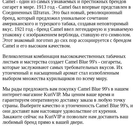
Camel - один из самых узнаваемых и престижных брендов
сигарет в мире. 1913 год - Camel был впервые представлен в
Соединенных Штатах. Это был новый, революционный
бренд, который предложил уникальное сочетание
американского и турецкого табака, создавая неповторимый
вкус. 1921 год - бренд Camel ввел легендарную и узнаваемую
упаковку с изображением верблюда, ставшую его символом.
Этот знакомый логотип до сих пор ассоциируется с брендом
Camel и его высоким качеством.
Великолепная комбинация высококачественных табачных
листьев и мастерства создает Camel Blue 99's - сигареты,
которые заслуживают самых требовательных вкусов. Их
утонченный и насыщенный аромат стал излюбленным
выбором множества курильщиков по всему миру.
Мы рады предложить вам покупку Camel Blue 99's в нашем
интернет-магазине KuriVIP. Мы ценим ваше время и
гарантируем оперативную доставку заказа в любую точку
страны. Выберите качество и утонченность Camel Blue 99's, и
они доставят вам настоящее удовольствие от курения.
Закажите сейчас на KuriVIP и позвольте нам доставить ваш
любимый бренд прямо к вашей двери.