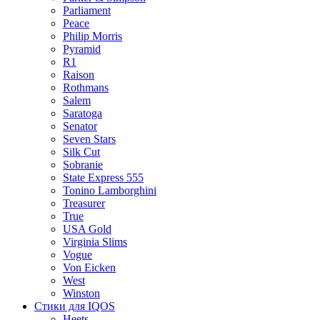
Parliament
Peace
Philip Morris
Pyramid
R1
Raison
Rothmans
Salem
Saratoga
Senator
Seven Stars
Silk Cut
Sobranie
State Express 555
Tonino Lamborghini
Treasurer
True
USA Gold
Virginia Slims
Vogue
Von Eicken
West
Winston
Стики для IQOS
Heets