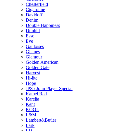
Chesterfield
Cigaronne
Davidoff
Denim
Double Happiness
Dunhill
Esse
Eve
Gauloises
Gitanes
Glamour
Golden American
Golden Gate
Harvest
Hi-lite
Hope
JPS / John Player Special
Kamel Red
Karelia
Kent
KOOL
L&M
Lambert&Butler
Lark
LD