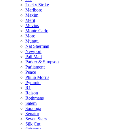
Lucky Strike
Marlboro
Maxim
Merit
Mevius
Monte Carlo
More
Muratti
Nat Sherman
Newport
Pall Mall
Parker & Simpson
Parliament
Peace
Philip Morris
Pyramid
R1
Raison
Rothmans
Salem
Saratoga
Senator
Seven Stars
Silk Cut