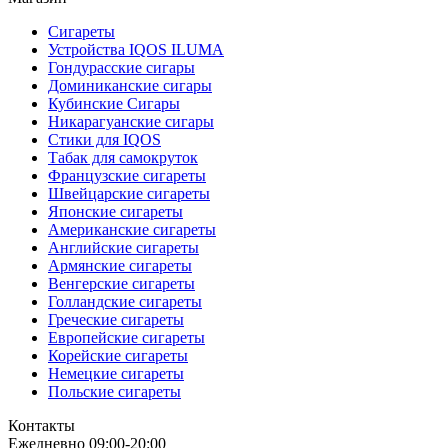
Сигареты
Устройства IQOS ILUMA
Гондурасские сигары
Доминиканские сигары
Кубинские Сигары
Никарагуанские сигары
Стики для IQOS
Табак для самокруток
Французские сигареты
Швейцарские сигареты
Японские сигареты
Американские сигареты
Английские сигареты
Армянские сигареты
Венгерские сигареты
Голландские сигареты
Греческие сигареты
Европейские сигареты
Корейские сигареты
Немецкие сигареты
Польские сигареты
Контакты
Ежедневно 09:00-20:00