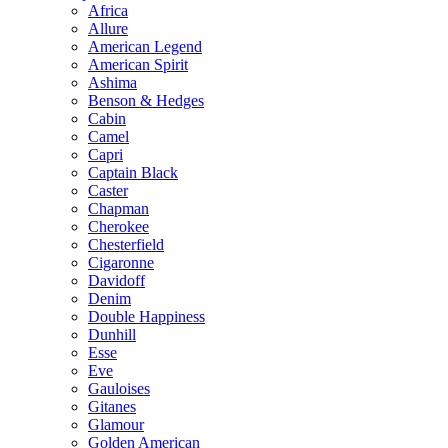
Africa
Allure
American Legend
American Spirit
Ashima
Benson & Hedges
Cabin
Camel
Capri
Captain Black
Caster
Chapman
Cherokee
Chesterfield
Cigaronne
Davidoff
Denim
Double Happiness
Dunhill
Esse
Eve
Gauloises
Gitanes
Glamour
Golden American