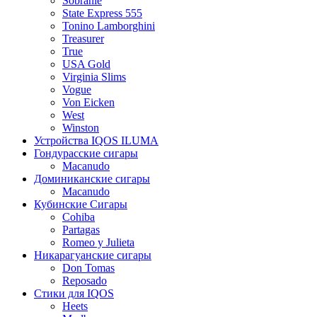
Sobranie
State Express 555
Tonino Lamborghini
Treasurer
True
USA Gold
Virginia Slims
Vogue
Von Eicken
West
Winston
Устройства IQOS ILUMA
Гондурасские сигары
Macanudo
Доминиканские сигары
Macanudo
Кубинские Сигары
Cohiba
Partagas
Romeo y Julieta
Никарагуанские сигары
Don Tomas
Reposado
Стики для IQOS
Heets