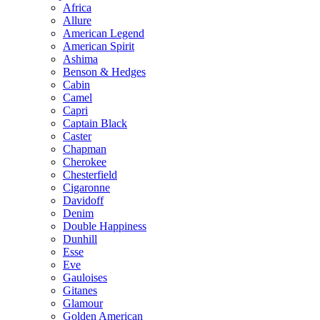
Africa
Allure
American Legend
American Spirit
Ashima
Benson & Hedges
Cabin
Camel
Capri
Captain Black
Caster
Chapman
Cherokee
Chesterfield
Cigaronne
Davidoff
Denim
Double Happiness
Dunhill
Esse
Eve
Gauloises
Gitanes
Glamour
Golden American