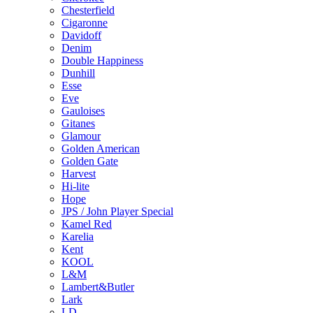
Chesterfield
Cigaronne
Davidoff
Denim
Double Happiness
Dunhill
Esse
Eve
Gauloises
Gitanes
Glamour
Golden American
Golden Gate
Harvest
Hi-lite
Hope
JPS / John Player Special
Kamel Red
Karelia
Kent
KOOL
L&M
Lambert&Butler
Lark
LD