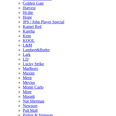
Golden Gate
Harvest
Hi-lite
Hope
JPS / John Player Special
Kamel Red
Karelia
Kent
KOOL
L&M
Lambert&Butler
Lark
LD
Lucky Strike
Marlboro
Maxim
Merit
Mevius
Monte Carlo
More
Muratti
Nat Sherman
Newport
Pall Mall
Parker & Simpson