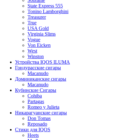
Sobranie
State Express 555
Tonino Lamborghini
Treasurer
True
USA Gold
Virginia Slims
Vogue
Von Eicken
West
Winston
Устройства IQOS ILUMA
Гондурасские сигары
Macanudo
Доминиканские сигары
Macanudo
Кубинские Сигары
Cohiba
Partagas
Romeo y Julieta
Никарагуанские сигары
Don Tomas
Reposado
Стики для IQOS
Heets