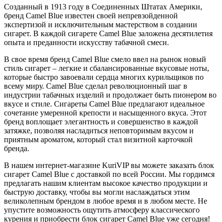
Созданный в 1913 году в Соединенных Штатах Америки,
бренд Camel Blue известен своей непревзойденной
экспертизой и исключительным мастерством в создании
сигарет. В каждой сигарете Camel Blue заложена десятилетия
опыта и преданности искусству табачной смеси.
В свое время бренд Camel Blue смело ввел на рынок новый
стиль сигарет – легкие и сбалансированные вкусовые ноты,
которые быстро завоевали сердца многих курильщиков по
всему миру. Camel Blue сделал революционный шаг в
индустрии табачных изделий и продолжает быть пионером во
вкусе и стиле. Сигареты Camel Blue предлагают идеальное
сочетание умеренной крепости и насыщенного вкуса. Этот
бренд воплощает элегантность и совершенство в каждой
затяжке, позволяя насладиться неповторимым вкусом и
приятным ароматом, который стал визитной карточкой
бренда.
В нашем интернет-магазине KuriVIP вы можете заказать блок
сигарет Camel Blue с доставкой по всей России. Мы гордимся
предлагать нашим клиентам высокое качество продукции и
быструю доставку, чтобы вы могли наслаждаться этим
великолепным брендом в любое время и в любом месте. Не
упустите возможность ощутить атмосферу классического
курения и приобрести блок сигарет Camel Blue уже сегодня!