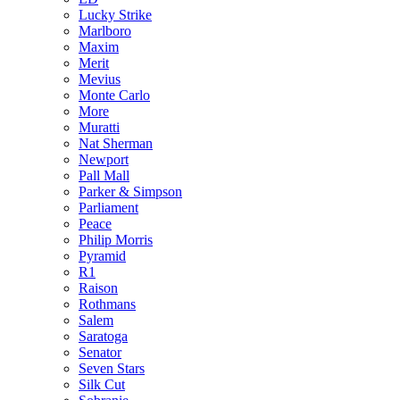
Lucky Strike
Marlboro
Maxim
Merit
Mevius
Monte Carlo
More
Muratti
Nat Sherman
Newport
Pall Mall
Parker & Simpson
Parliament
Peace
Philip Morris
Pyramid
R1
Raison
Rothmans
Salem
Saratoga
Senator
Seven Stars
Silk Cut