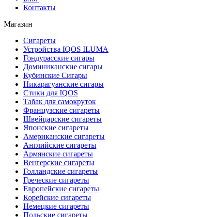
Контакты
Магазин
Сигареты
Устройства IQOS ILUMA
Гондурасские сигары
Доминиканские сигары
Кубинские Сигары
Никарагуанские сигары
Стики для IQOS
Табак для самокруток
Французские сигареты
Швейцарские сигареты
Японские сигареты
Американские сигареты
Английские сигареты
Армянские сигареты
Венгерские сигареты
Голландские сигареты
Греческие сигареты
Европейские сигареты
Корейские сигареты
Немецкие сигареты
Польские сигареты