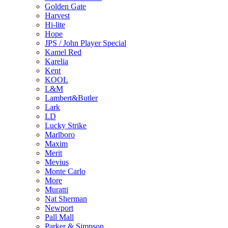
Golden Gate
Harvest
Hi-lite
Hope
JPS / John Player Special
Kamel Red
Karelia
Kent
KOOL
L&M
Lambert&Butler
Lark
LD
Lucky Strike
Marlboro
Maxim
Merit
Mevius
Monte Carlo
More
Muratti
Nat Sherman
Newport
Pall Mall
Parker & Simpson