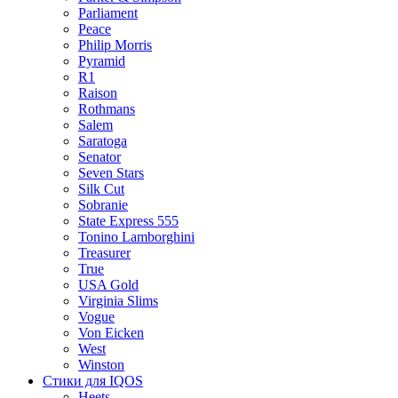
Parliament
Peace
Philip Morris
Pyramid
R1
Raison
Rothmans
Salem
Saratoga
Senator
Seven Stars
Silk Cut
Sobranie
State Express 555
Tonino Lamborghini
Treasurer
True
USA Gold
Virginia Slims
Vogue
Von Eicken
West
Winston
Стики для IQOS
Heets