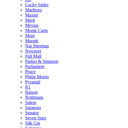
Lucky Strike
Marlboro
Maxim
Merit
Mevius
Monte Carlo
More
Muratti
Nat Sherman
Newport
Pall Mall
Parker & Simpson
Parliament
Peace
Philip Morris
Pyramid
R1
Raison
Rothmans
Salem
Saratoga
Senator
Seven Stars
Silk Cut