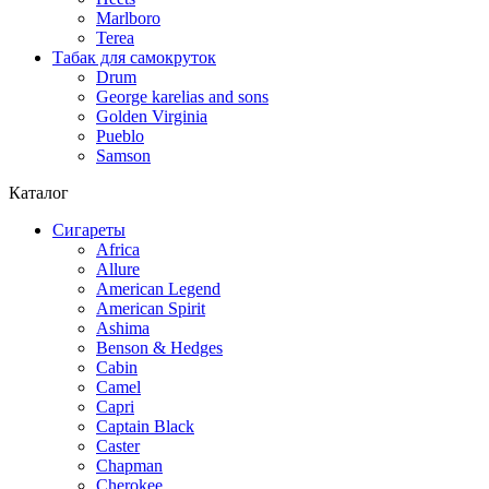
Marlboro
Terea
Табак для самокруток
Drum
George karelias and sons
Golden Virginia
Pueblo
Samson
Каталог
Сигареты
Africa
Allure
American Legend
American Spirit
Ashima
Benson & Hedges
Cabin
Camel
Capri
Captain Black
Caster
Chapman
Cherokee