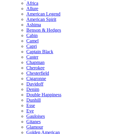
Africa
Allure
American Legend
American Spirit
Ashima
Benson & Hedges
Cabin
Camel
Capri
Captain Black
Caster
Chapman
Cherokee
Chesterfield
Cigaronne
Davidoff
Denim
Double Happiness
Dunhill
Esse
Eve
Gauloises
Gitanes
Glamour
Golden American