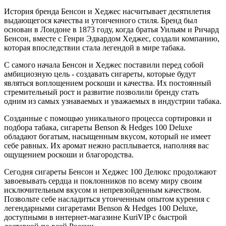
История бренда Бенсон и Хеджес насчитывает десятилетия
выдающегося качества и утонченного стиля. Бренд был
основан в Лондоне в 1873 году, когда братья Уильям и Ричард
Бенсон, вместе с Генри Эдвардом Хеджес, создали компанию,
которая впоследствии стала легендой в мире табака.
С самого начала Бенсон и Хеджес поставили перед собой
амбициозную цель - создавать сигареты, которые будут
являться воплощением роскоши и качества. Их постоянный
стремительный рост и развитие позволили бренду стать
одним из самых узнаваемых и уважаемых в индустрии табака.
Созданные с помощью уникального процесса сортировки и
подбора табака, сигареты Benson & Hedges 100 Deluxe
обладают богатым, насыщенным вкусом, который не имеет
себе равных. Их аромат нежно расплывается, наполняя вас
ощущением роскоши и благородства.
Сегодня сигареты Бенсон и Хеджес 100 Делюкс продолжают
завоевывать сердца и поклонников по всему миру своим
исключительным вкусом и непревзойденным качеством.
Позвольте себе насладиться утонченным опытом курения с
легендарными сигаретами Benson & Hedges 100 Deluxe,
доступными в интернет-магазине KuriVIP с быстрой