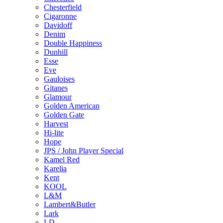
Chesterfield
Cigaronne
Davidoff
Denim
Double Happiness
Dunhill
Esse
Eve
Gauloises
Gitanes
Glamour
Golden American
Golden Gate
Harvest
Hi-lite
Hope
JPS / John Player Special
Kamel Red
Karelia
Kent
KOOL
L&M
Lambert&Butler
Lark
LD