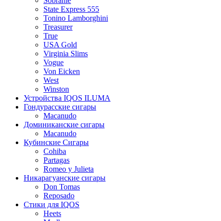
Sobranie
State Express 555
Tonino Lamborghini
Treasurer
True
USA Gold
Virginia Slims
Vogue
Von Eicken
West
Winston
Устройства IQOS ILUMA
Гондурасские сигары
Macanudo
Доминиканские сигары
Macanudo
Кубинские Сигары
Cohiba
Partagas
Romeo y Julieta
Никарагуанские сигары
Don Tomas
Reposado
Стики для IQOS
Heets