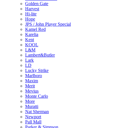
Golden Gate
Harvest
Hi-lite
Hope
JPS / John Player Special
Kamel Red
Karelia
Kent
KOOL
L&M
Lambert&Butler
Lark
LD
Lucky Strike
Marlboro
Maxim
Merit
Mevius
Monte Carlo
More
Muratti
Nat Sherman
Newport
Pall Mall
Parker & Simpson