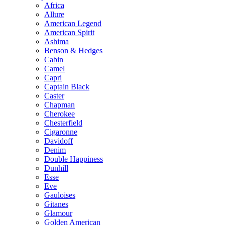
Africa
Allure
American Legend
American Spirit
Ashima
Benson & Hedges
Cabin
Camel
Capri
Captain Black
Caster
Chapman
Cherokee
Chesterfield
Cigaronne
Davidoff
Denim
Double Happiness
Dunhill
Esse
Eve
Gauloises
Gitanes
Glamour
Golden American