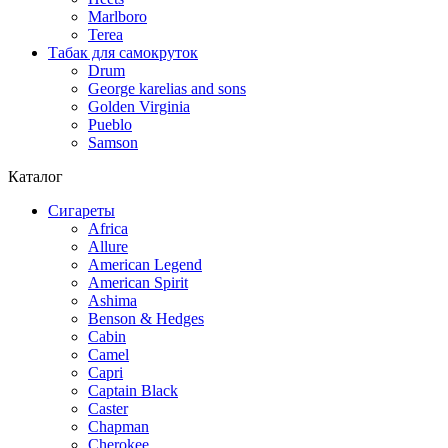
Marlboro
Terea
Табак для самокруток
Drum
George karelias and sons
Golden Virginia
Pueblo
Samson
Каталог
Сигареты
Africa
Allure
American Legend
American Spirit
Ashima
Benson & Hedges
Cabin
Camel
Capri
Captain Black
Caster
Chapman
Cherokee