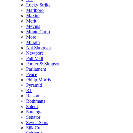
Lucky Strike
Marlboro
Maxim
Merit
Mevius
Monte Carlo
More
Muratti
Nat Sherman
Newport
Pall Mall
Parker & Simpson
Parliament
Peace
Philip Morris
Pyramid
R1
Raison
Rothmans
Salem
Saratoga
Senator
Seven Stars
Silk Cut