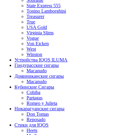
Sobranie
State Express 555
Tonino Lamborghini
Treasurer
True
USA Gold
Virginia Slims
Vogue
Von Eicken
West
Winston
Устройства IQOS ILUMA
Гондурасские сигары
Macanudo
Доминиканские сигары
Macanudo
Кубинские Сигары
Cohiba
Partagas
Romeo y Julieta
Никарагуанские сигары
Don Tomas
Reposado
Стики для IQOS
Heets