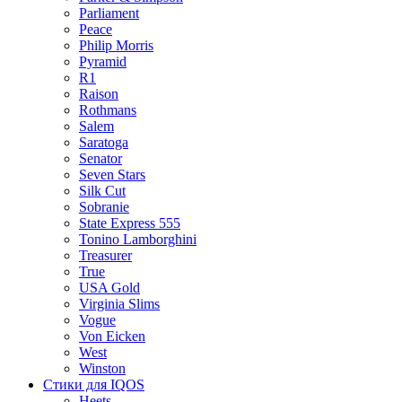
Parliament
Peace
Philip Morris
Pyramid
R1
Raison
Rothmans
Salem
Saratoga
Senator
Seven Stars
Silk Cut
Sobranie
State Express 555
Tonino Lamborghini
Treasurer
True
USA Gold
Virginia Slims
Vogue
Von Eicken
West
Winston
Стики для IQOS
Heets