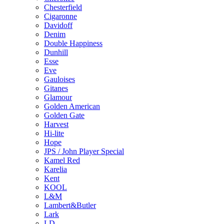
Chesterfield
Cigaronne
Davidoff
Denim
Double Happiness
Dunhill
Esse
Eve
Gauloises
Gitanes
Glamour
Golden American
Golden Gate
Harvest
Hi-lite
Hope
JPS / John Player Special
Kamel Red
Karelia
Kent
KOOL
L&M
Lambert&Butler
Lark
LD