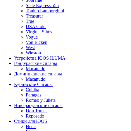
Sobranie
State Express 555
Tonino Lamborghini
Treasurer
True
USA Gold
Virginia Slims
Vogue
Von Eicken
West
Winston
Устройства IQOS ILUMA
Гондурасские сигары
Macanudo
Доминиканские сигары
Macanudo
Кубинские Сигары
Cohiba
Partagas
Romeo y Julieta
Никарагуанские сигары
Don Tomas
Reposado
Стики для IQOS
Heets