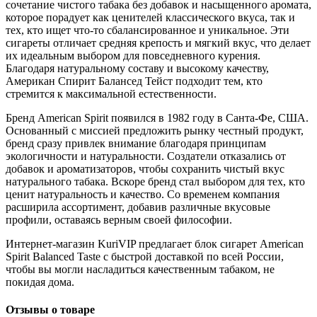
сочетание чистого табака без добавок и насыщенного аромата,
которое порадует как ценителей классического вкуса, так и
тех, кто ищет что-то сбалансированное и уникальное. Эти
сигареты отличает средняя крепость и мягкий вкус, что делает
их идеальным выбором для повседневного курения.
Благодаря натуральному составу и высокому качеству,
Американ Спирит Балансед Тейст подходит тем, кто
стремится к максимальной естественности.
Бренд American Spirit появился в 1982 году в Санта-Фе, США.
Основанный с миссией предложить рынку честный продукт,
бренд сразу привлек внимание благодаря принципам
экологичности и натуральности. Создатели отказались от
добавок и ароматизаторов, чтобы сохранить чистый вкус
натурального табака. Вскоре бренд стал выбором для тех, кто
ценит натуральность и качество. Со временем компания
расширила ассортимент, добавив различные вкусовые
профили, оставаясь верным своей философии.
Интернет-магазин KuriVIP предлагает блок сигарет American
Spirit Balanced Taste с быстрой доставкой по всей России,
чтобы вы могли насладиться качественным табаком, не
покидая дома.
Отзывы о товаре