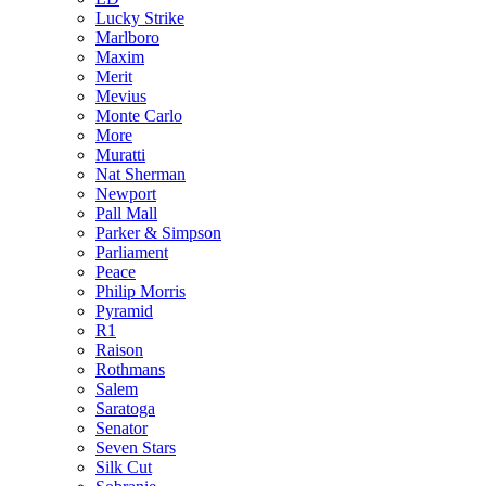
Lucky Strike
Marlboro
Maxim
Merit
Mevius
Monte Carlo
More
Muratti
Nat Sherman
Newport
Pall Mall
Parker & Simpson
Parliament
Peace
Philip Morris
Pyramid
R1
Raison
Rothmans
Salem
Saratoga
Senator
Seven Stars
Silk Cut