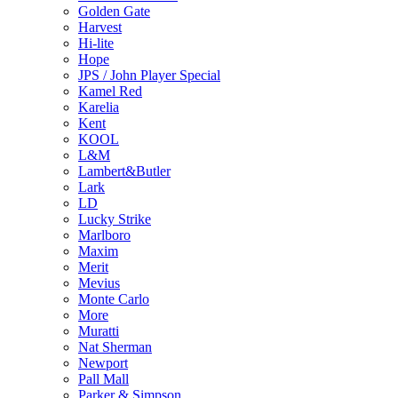
Golden Gate
Harvest
Hi-lite
Hope
JPS / John Player Special
Kamel Red
Karelia
Kent
KOOL
L&M
Lambert&Butler
Lark
LD
Lucky Strike
Marlboro
Maxim
Merit
Mevius
Monte Carlo
More
Muratti
Nat Sherman
Newport
Pall Mall
Parker & Simpson