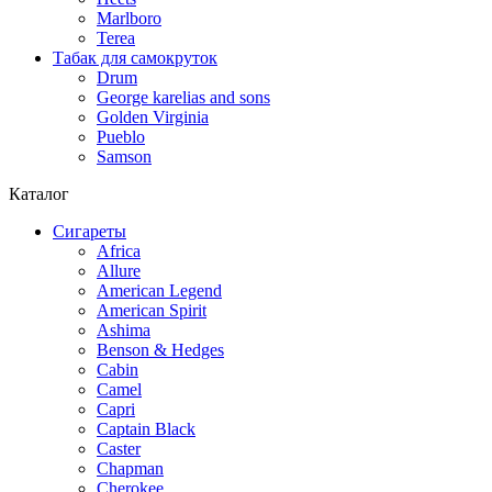
Marlboro
Terea
Табак для самокруток
Drum
George karelias and sons
Golden Virginia
Pueblo
Samson
Каталог
Сигареты
Africa
Allure
American Legend
American Spirit
Ashima
Benson & Hedges
Cabin
Camel
Capri
Captain Black
Caster
Chapman
Cherokee