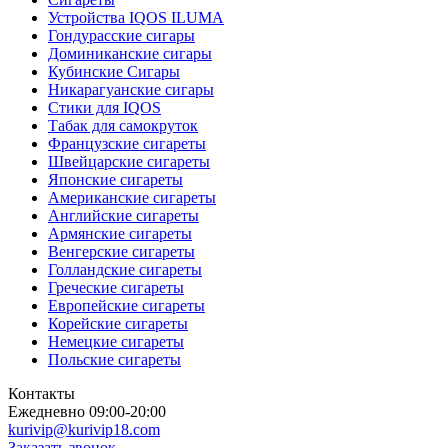
Устройства IQOS ILUMA
Гондурасские сигары
Доминиканские сигары
Кубинские Сигары
Никарагуанские сигары
Стики для IQOS
Табак для самокруток
Французские сигареты
Швейцарские сигареты
Японские сигареты
Американские сигареты
Английские сигареты
Армянские сигареты
Венгерские сигареты
Голландские сигареты
Греческие сигареты
Европейские сигареты
Корейские сигареты
Немецкие сигареты
Польские сигареты
Контакты
Ежедневно 09:00-20:00
kurivip@kurivip18.com
Заказать звонок