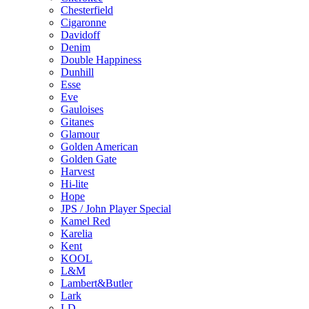
Chesterfield
Cigaronne
Davidoff
Denim
Double Happiness
Dunhill
Esse
Eve
Gauloises
Gitanes
Glamour
Golden American
Golden Gate
Harvest
Hi-lite
Hope
JPS / John Player Special
Kamel Red
Karelia
Kent
KOOL
L&M
Lambert&Butler
Lark
LD