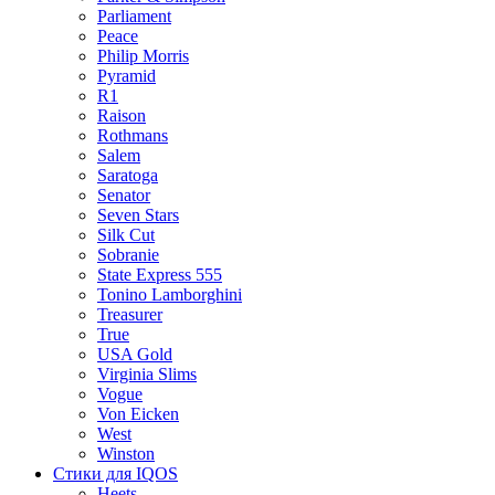
Parliament
Peace
Philip Morris
Pyramid
R1
Raison
Rothmans
Salem
Saratoga
Senator
Seven Stars
Silk Cut
Sobranie
State Express 555
Tonino Lamborghini
Treasurer
True
USA Gold
Virginia Slims
Vogue
Von Eicken
West
Winston
Стики для IQOS
Heets