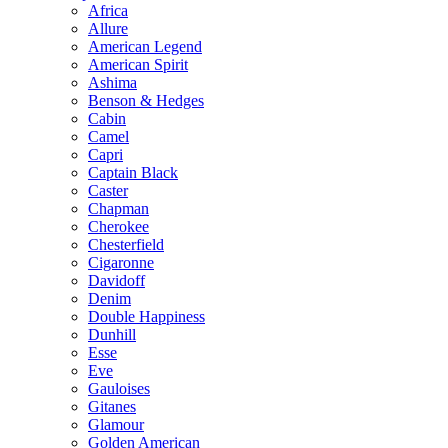
Africa
Allure
American Legend
American Spirit
Ashima
Benson & Hedges
Cabin
Camel
Capri
Captain Black
Caster
Chapman
Cherokee
Chesterfield
Cigaronne
Davidoff
Denim
Double Happiness
Dunhill
Esse
Eve
Gauloises
Gitanes
Glamour
Golden American